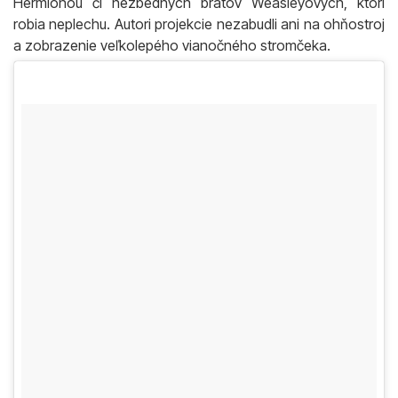
Hermionou či nezbedných bratov Weasleyových, ktorí
robia neplechu. Autori projekcie nezabudli ani na ohňostroj
a zobrazenie veľkolepého vianočného stromčeka.