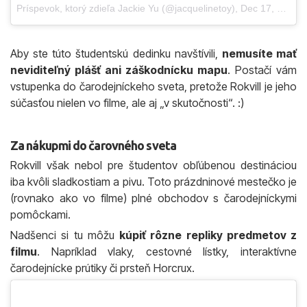
Príspevok, ktorý zdieľa Jackie Yu (@jacquelinetoy)
,
Dec 17, 2017 o 7:59 PST
Aby ste túto študentskú dedinku navštívili,
nemusíte mať
neviditeľný plášť ani záškodnícku mapu
. Postačí vám
vstupenka do čarodejníckeho sveta, pretože Rokvill je jeho
súčasťou nielen vo filme, ale aj „v skutočnosti“. :)
Za nákupmi do čarovného sveta
Rokvill však nebol pre študentov obľúbenou destináciou
iba kvôli sladkostiam a pivu. Toto prázdninové mestečko je
(rovnako ako vo filme) plné obchodov s čarodejníckymi
pomôckami.
Nadšenci si tu môžu
kúpiť rôzne repliky predmetov z
filmu
. Napríklad vlaky, cestovné lístky, interaktívne
čarodejnícke prútiky či prsteň Horcrux.