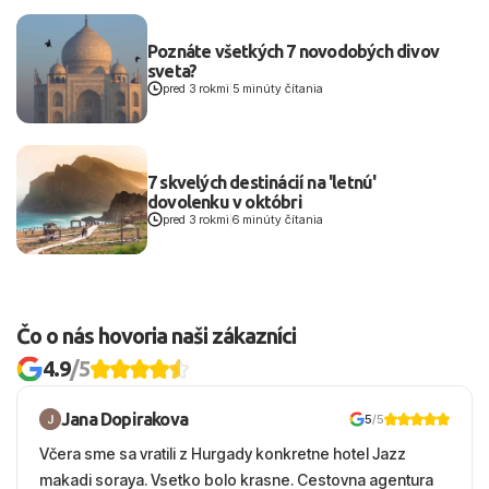
Poznáte všetkých 7 novodobých divov
sveta?
pred 3 rokmi
|
5 minúty čítania
7 skvelých destinácií na 'letnú'
dovolenku v októbri
pred 3 rokmi
|
6 minúty čítania
Čo o nás hovoria naši zákazníci
4.9
/5
Jana Dopirakova
5
/5
Včera sme sa vratili z Hurgady konkretne hotel Jazz
makadi soraya. Vsetko bolo krasne. Cestovna agentura