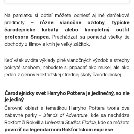
Na pamiatku si odtiaľ môžete odniesť aj iné darčekové
predmety –
rôzne vianočné ozdoby, typické
čarodejnícke kabáty alebo kompletný outfit
profesora Snapea
. Prechádzať sa pomedzi všetky tie
obchody z filmov a kníh je veľký zážitok.
Keď však uvidíte výklady plné vianočných výzdob a strechy
pokryté snehom, nebudete si pripadať ako mukel, ale ako
jeden z členov Rokfortskej strednej školy čarodejníckej.
Čarodejnícky svet Harryho Pottera je jedinečný, no nie
je jediný
Čarovnú oblasť s tematikou Harryho Pottera tvoria dva
zábavné parky –
Islands of Adventure
, kde sa nachádza
Rokfort či Rokvill a
Universal Studios Florida
, kde sa môžete
povoziť na legendárnom Rokfortskom exprese
.