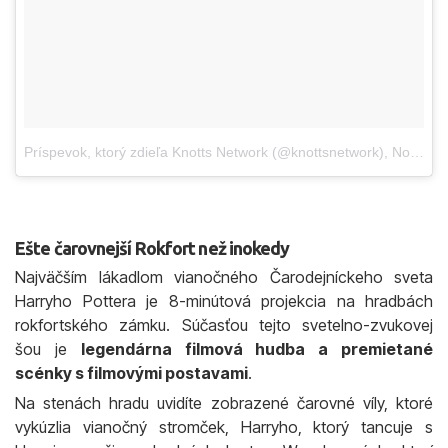
Príspevok, ktorý zdieľa Knotts Network (@knottsnetwork)
,
Nov 30, 2017 o 8:07 PST
Ešte čarovnejší Rokfort než inokedy
Najväčším lákadlom vianočného Čarodejníckeho sveta
Harryho Pottera je 8-minútová projekcia na hradbách
rokfortského zámku. Súčasťou tejto svetelno-zvukovej
šou je
legendárna filmová hudba a premietané
scénky s filmovými postavami
.
Na stenách hradu uvidíte zobrazené čarovné víly, ktoré
vykúzlia vianočný stromček, Harryho, ktorý tancuje s