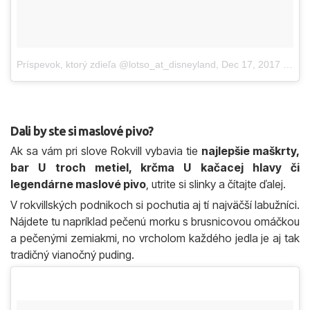
Príspevok, ktorý zdieľa @lotso_at_disneyland
,
Dec 17, 2017 o 11:08 PST
Dali by ste si maslové pivo?
Ak sa vám pri slove Rokvill vybavia tie
najlepšie maškrty,
bar U troch metiel, krčma U kačacej hlavy či
legendárne maslové pivo
, utrite si slinky a čítajte ďalej.
V rokvillských podnikoch si pochutia aj tí najväčší labužníci.
Nájdete tu napríklad pečenú morku s brusnicovou omáčkou
a pečenými zemiakmi, no vrcholom každého jedla je aj tak
tradičný vianočný puding.