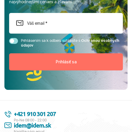
najvýhodnejšími cenami a zľavami
Prihlásením sa k odberu súhlasíte s
Ochranou osobných
údajov
+421 910 301 207
Po-Ne 08:00 - 22:00
idem@idem.sk
Napíšte nám email