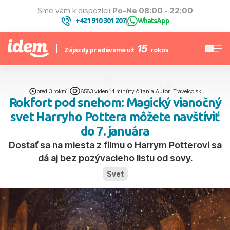
Sme vám k dispozícii
Po-Ne 08:00 - 22:00
+421 910 301 207
WhatsApp
|
15
Zájazdy predávame už
rokov
pred 3 rokmi
|
6583 videní
|
4 minúty čítania
|
Autor: Travelco.sk
Rokfort pod snehom: Magický vianočný
svet Harryho Pottera môžete navštíviť
do 7. januára
Dostať sa na miesta z filmu o Harrym Potterovi sa
dá aj bez pozývacieho listu od sovy.
Svet