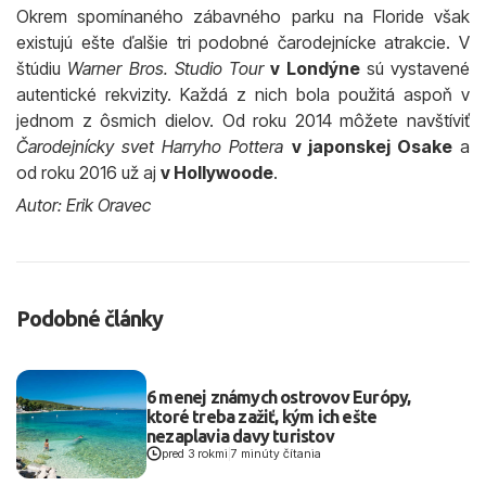
Okrem spomínaného zábavného parku na Floride však
existujú ešte ďalšie tri podobné čarodejnícke atrakcie. V
štúdiu
Warner Bros. Studio Tour
v Londýne
sú vystavené
autentické rekvizity. Každá z nich bola použitá aspoň v
jednom z ôsmich dielov. Od roku 2014 môžete navštíviť
Čarodejnícky svet Harryho Pottera
v japonskej Osake
a
od roku 2016 už aj
v Hollywoode
.
Autor: Erik Oravec
Podobné články
6 menej známych ostrovov Európy,
ktoré treba zažiť, kým ich ešte
nezaplavia davy turistov
pred 3 rokmi
|
7 minúty čítania