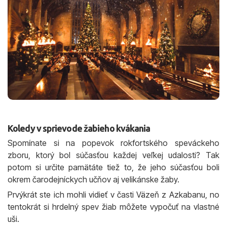
Koledy v sprievode žabieho kvákania
Spomínate si na popevok rokfortského speváckeho
zboru, ktorý bol súčasťou každej veľkej udalosti? Tak
potom si určite pamätáte tiež to, že jeho súčasťou boli
okrem čarodejníckych učňov aj velikánske žaby.
Prvýkrát ste ich mohli vidieť v časti Väzeň z Azkabanu, no
tentokrát si hrdelný spev žiab môžete vypočuť na vlastné
uši.