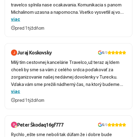
travelco splnila nase ocakavania. Komunikacia s panom
Michalinom uzasna a napomocna. Vsetko vysvetlil aj vo
viac
vecernych hodinach zaco sa ospravedlnujem. Hotel
krasny, cisty. Sluzby top. Strava, prostredie, more,
pred 1 týždňom
snorchlovanie. Dakujeme velmi pekne S pozdravom
Juraj Koskovsky
5
/5
Milý tím cestovnej kancelárie Travelco,už teraz aj Idem
chceli by sme sa vám z celého srdca poďakovať za
zorganizovanie našej nedávnej dovolenky v Turecku.
Vďaka vám sme prežili nádherný čas, na ktorý budeme
viac
ešte dlho s úsmevom spomínať. ​Všetko prebehlo
absolútne hladko – od prvotného výberu zájazdu, cez
pred 1 týždňom
ochotnú komunikáciu, až po samotný transfer a pobyt. ​
Ubytovaní sme boli v hoteli TUI Magic Life Jacaranda a
bola to trefa do čierneho! ​Čo nás dostalo najviac: ​Skvelé
Peter Škodaq16gf777
5
/5
služby a personál: Vždy usmievaví, ochotní a starostliví
Rychlo ,ešte sme neboli tak dúfam že i dobre bude
ľudia. ​Gastro zážitok: Výborné, pestré a čerstvé jedlo