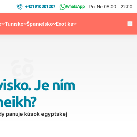
Po-Ne 08:00 - 22:00
+421 910 301 207
WhatsApp
o
Tunisko
Španielsko
Exotika
isko. Je ním
heikh?
dy panuje kúsok egyptskej