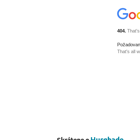
Hurghade
Skrátene o