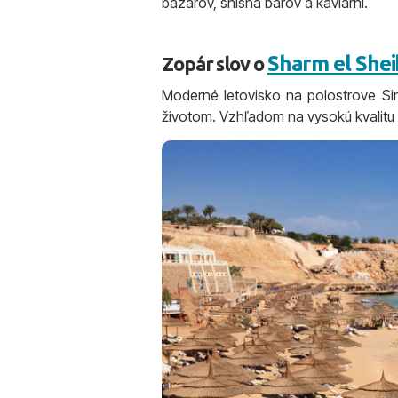
bazárov, shisha barov a kaviarní.
Sharm el She
Zopár slov o
Moderné letovisko na polostrove Sin
životom. Vzhľadom na vysokú kvalitu