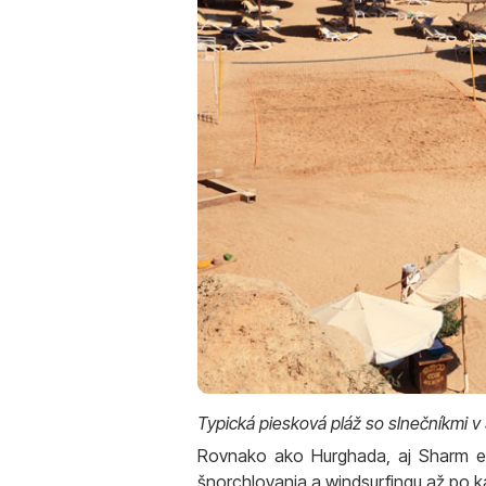
Typická piesková pláž so slnečníkmi v
Rovnako ako Hurghada, aj Sharm el
šnorchlovania a windsurfingu až po ka