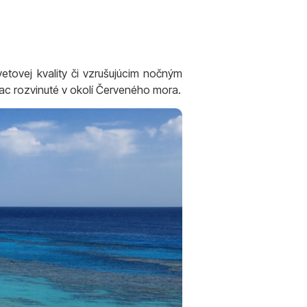
etovej kvality či vzrušujúcim nočným
ac rozvinuté v okolí Červeného mora.