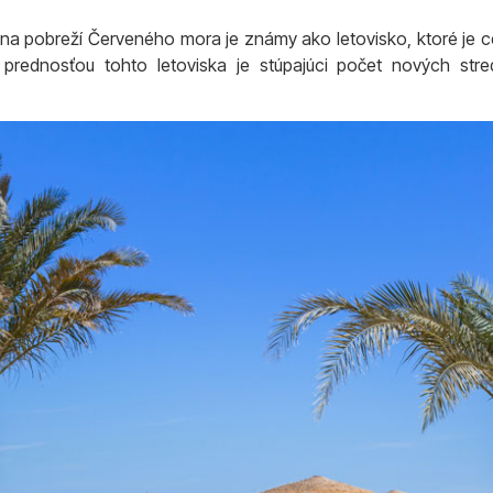
na pobreží Červeného mora je známy ako letovisko, ktoré je ce
prednosťou tohto letoviska je stúpajúci počet nových stre