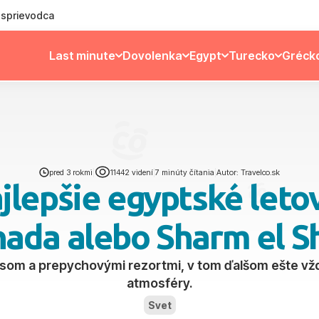
ý sprievodca
Last minute
Dovolenka
Egypt
Turecko
Gréck
pred 3 rokmi
|
11442 videní
|
7 minúty čítania
|
Autor: Travelco.sk
lepšie egyptské letov
ada alebo Sharm el S
xusom a prepychovými rezortmi, v tom ďalšom ešte vž
atmosféry.
Svet