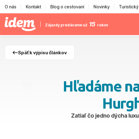
O nás
Kontakt
Blog o cestovaní
Novinky
Turistick
15
Zájazdy predávame už
rokov
Späť k výpisu článkov
Hľadáme naj
Hurgh
Zatiaľ čo jedno dýcha lu