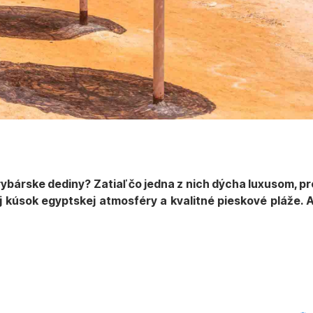
rybárske dediny? Zatiaľ čo jedna z nich dýcha luxusom, p
aj kúsok egyptskej atmosféry a kvalitné pieskové pláže.