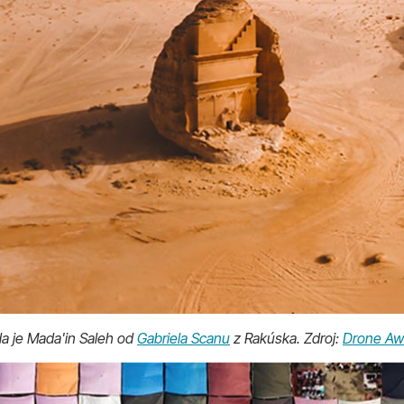
oda je Mada'in Saleh od
Gabriela Scanu
z Rakúska. Zdroj:
Drone Aw