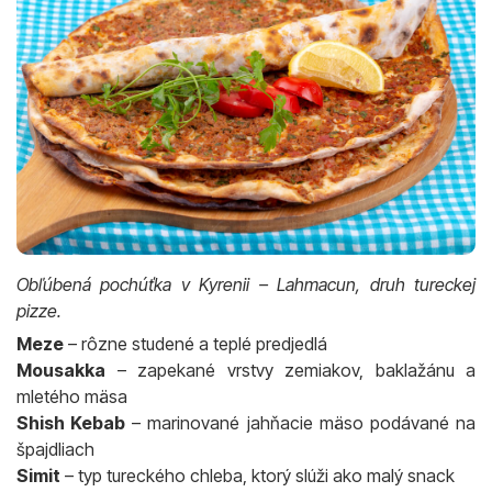
Obľúbená pochúťka v Kyrenii – Lahmacun, druh tureckej
pizze.
Meze
– rôzne studené a teplé predjedlá
Mousakka
– zapekané vrstvy zemiakov, baklažánu a
mletého mäsa
Shish Kebab
– marinované jahňacie mäso podávané na
špajdliach
Simit
– typ tureckého chleba, ktorý slúži ako malý snack