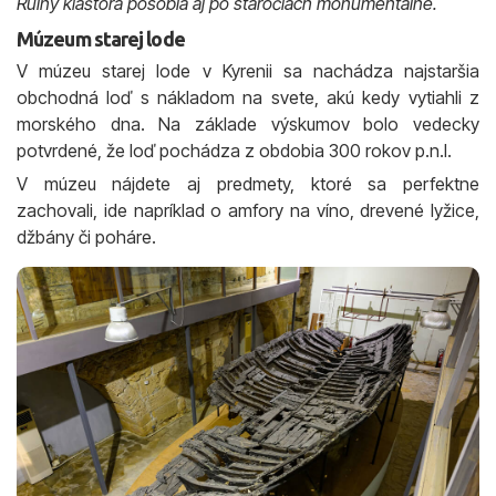
Ruiny kláštora pôsobia aj po stáročiach monumentálne.
Múzeum starej lode
V múzeu starej lode v Kyrenii sa nachádza najstaršia
obchodná loď s nákladom na svete, akú kedy vytiahli z
morského dna. Na základe výskumov bolo vedecky
potvrdené, že loď pochádza z obdobia 300 rokov p.n.l.
V múzeu nájdete aj predmety, ktoré sa perfektne
zachovali, ide napríklad o amfory na víno, drevené lyžice,
džbány či poháre.