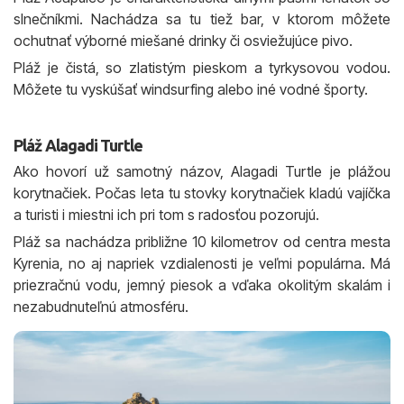
slnečníkmi. Nachádza sa tu tiež bar, v ktorom môžete
ochutnať výborné miešané drinky či osviežujúce pivo.
Pláž je čistá, so zlatistým pieskom a tyrkysovou vodou.
Môžete tu vyskúšať windsurfing alebo iné vodné športy.
Pláž Alagadi Turtle
Ako hovorí už samotný názov, Alagadi Turtle je plážou
korytnačiek. Počas leta tu stovky korytnačiek kladú vajíčka
a turisti i miestni ich pri tom s radosťou pozorujú.
Pláž sa nachádza približne 10 kilometrov od centra mesta
Kyrenia, no aj napriek vzdialenosti je veľmi populárna. Má
priezračnú vodu, jemný piesok a vďaka okolitým skalám i
nezabudnuteľnú atmosféru.