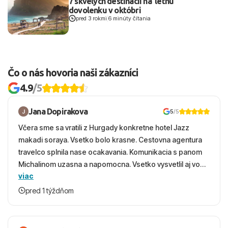
7 skvelých destinácií na 'letnú'
dovolenku v októbri
pred 3 rokmi
|
6 minúty čítania
Čo o nás hovoria naši zákazníci
4.9
/5
Jana Dopirakova
5
/5
Včera sme sa vratili z Hurgady konkretne hotel Jazz
makadi soraya. Vsetko bolo krasne. Cestovna agentura
travelco splnila nase ocakavania. Komunikacia s panom
Michalinom uzasna a napomocna. Vsetko vysvetlil aj vo
viac
vecernych hodinach zaco sa ospravedlnujem. Hotel
krasny, cisty. Sluzby top. Strava, prostredie, more,
pred 1 týždňom
snorchlovanie. Dakujeme velmi pekne S pozdravom