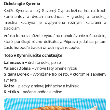
Ochutnajte Kyreniu
Keďže Kyrenia a celý Severný Cyprus leží na hranici troch
kontinentov a dvoch národností – gréckej a tureckej,
miestna kuchyňa je ovplyvnená rôznymi kultúrami a
tradíciami.
Vďaka tomu si môžete vybrať na ochutnávanie reštaurácie,
ktoré ponúkajú rôzne delikatesy. Príprava jedál sa pritom
často líši podľa tradícií či rodinných receptúr.
Toto v Kyrenii určite ochutnajte:
Lahmacun
– druh tureckej pizze
Yalanci Dolma
– vínové listy plnené ryžou
Sigara Borek
– vyprážané filo cesto, v ktorom je zabalený
syr feta
Kofte
– placky z mletej jahňaciny a byliniek
Kleftiko
– pečené jahňacie mäso