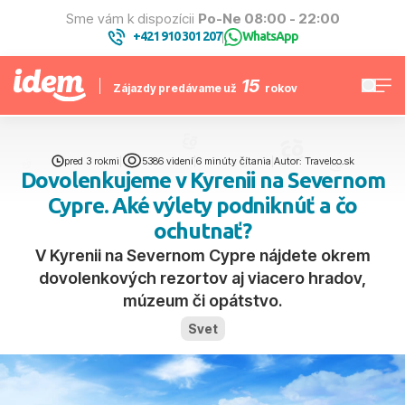
Sme vám k dispozícii
Po-Ne 08:00 - 22:00
+421 910 301 207
WhatsApp
|
15
Zájazdy predávame už
rokov
pred 3 rokmi
|
5386 videní
|
6 minúty čítania
|
Autor: Travelco.sk
Dovolenkujeme v Kyrenii na Severnom
Cypre. Aké výlety podniknúť a čo
ochutnať?
V Kyrenii na Severnom Cypre nájdete okrem
dovolenkových rezortov aj viacero hradov,
múzeum či opátstvo.
Svet