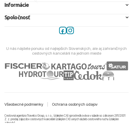
Informácie
Spoločnosť
U nás nájdete ponuku od najlepších Slovenských, ale aj zahraničných
cestovných kancelárií na jednom mieste
Všeobecné podmienky
|
Ochrana osobných údajov
Cestovná agentúra Travelco Group, s. r. o., (ďalej len CA) sprostredkováva v súlade so zákonom 281/2001
Z. z. predaj zájazdov cestovných kancelárii (ďalej len CK) a iných služieb cestovného ruchu (ďalej len
zájazdy).
© 2011-2026 Travelco Group, s. r. o. Všetky práva vyhradené.