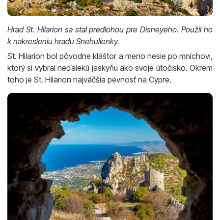
Hrad St. Hilarion sa stal predlohou pre Disneyeho. Použil ho
k nakresleniu hradu Snehulienky.
St. Hilarion bol pôvodne kláštor a meno nesie po mníchovi,
ktorý si vybral neďalekú jaskyňu ako svoje útočisko. Okrem
toho je St. Hilarion najväčšia pevnosť na Cypre.