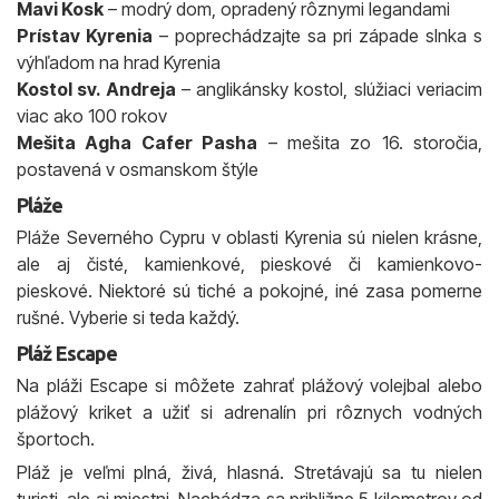
Mavi Kosk
– modrý dom, opradený rôznymi legandami
Prístav Kyrenia
– poprechádzajte sa pri západe slnka s
výhľadom na hrad Kyrenia
Kostol sv. Andreja
– anglikánsky kostol, slúžiaci veriacim
viac ako 100 rokov
Mešita Agha Cafer Pasha
– mešita zo 16. storočia,
postavená v osmanskom štýle
Pláže
Pláže Severného Cypru v oblasti Kyrenia sú nielen krásne,
ale aj čisté, kamienkové, pieskové či kamienkovo-
pieskové. Niektoré sú tiché a pokojné, iné zasa pomerne
rušné. Vyberie si teda každý.
Pláž Escape
Na pláži Escape si môžete zahrať plážový volejbal alebo
plážový kriket a užiť si adrenalín pri rôznych vodných
športoch.
Pláž je veľmi plná, živá, hlasná. Stretávajú sa tu nielen
turisti, ale aj miestni. Nachádza sa približne 5 kilometrov od