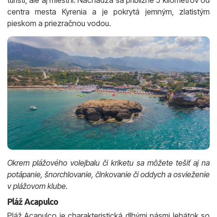
centra mesta Kyrenia a je pokrytá jemným, zlatistým
pieskom a priezračnou vodou.
Okrem plážového volejbalu či kriketu sa môžete tešiť aj na
potápanie, šnorchlovanie, člnkovanie či oddych a osvieženie
v plážovom klube.
Pláž Acapulco
Pláž Acapulco je charakteristická dlhými pásmi lehátok so