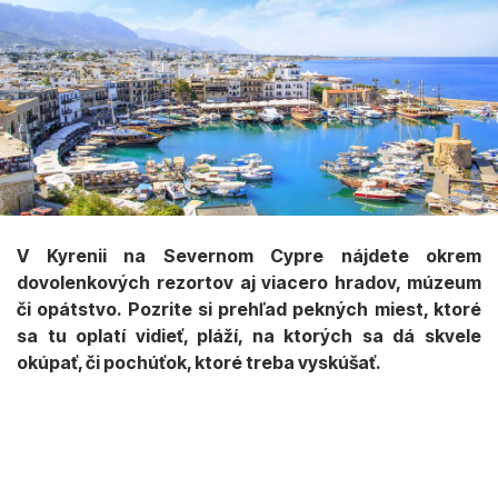
V Kyrenii na Severnom Cypre nájdete okrem
dovolenkových rezortov aj viacero hradov, múzeum
či opátstvo. Pozrite si prehľad pekných miest, ktoré
sa tu oplatí vidieť, pláží, na ktorých sa dá skvele
okúpať, či pochúťok, ktoré treba vyskúšať.