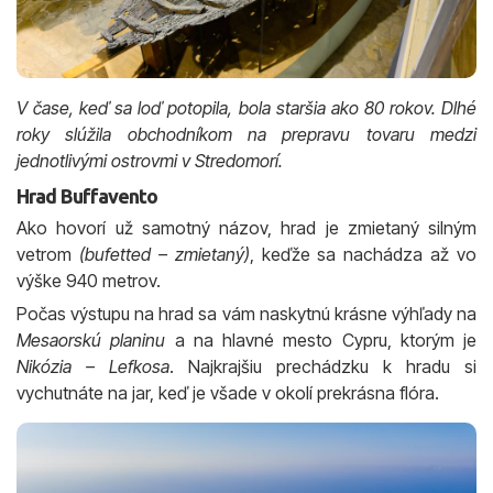
V čase, keď sa loď potopila, bola staršia ako 80 rokov. Dlhé
roky slúžila obchodníkom na prepravu tovaru medzi
jednotlivými ostrovmi v Stredomorí.
Hrad Buffavento
Ako hovorí už samotný názov, hrad je zmietaný silným
vetrom
(bufetted – zmietaný)
, keďže sa nachádza až vo
výške 940 metrov.
Počas výstupu na hrad sa vám naskytnú krásne výhľady na
Mesaorskú planinu
a na hlavné mesto Cypru, ktorým je
Nikózia – Lefkosa
. Najkrajšiu prechádzku k hradu si
vychutnáte na jar, keď je všade v okolí prekrásna flóra.