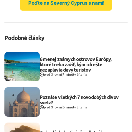
Poďte na Severný Cyprus s nami!
Podobné články
6 menej známych ostrovov Európy,
ktoré treba zažiť, kým ich ešte
nezaplavia davy turistov
pred 3 rokmi
|
7 minúty čítania
Poznáte všetkých 7 novodobých divov
sveta?
pred 3 rokmi
|
5 minúty čítania