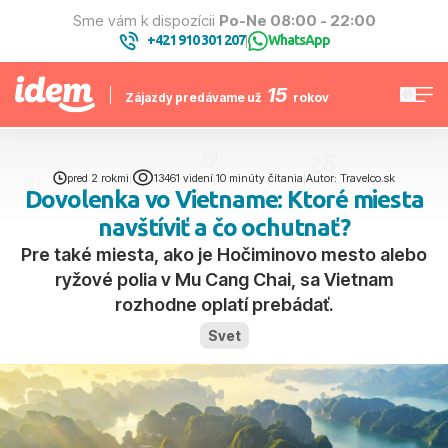
Sme vám k dispozícii
Po-Ne 08:00 - 22:00
+421 910 301 207
WhatsApp
|
15
Zájazdy predávame už
rokov
pred 2 rokmi
|
13461 videní
|
10 minúty čítania
|
Autor: Travelco.sk
Dovolenka vo Vietname: Ktoré miesta
navštíviť a čo ochutnať?
Pre také miesta, ako je Hočiminovo mesto alebo
ryžové polia v Mu Cang Chai, sa Vietnam
rozhodne oplatí prebádať.
Svet