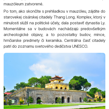
mauzóleum zatvorené.
Po tom, ako skončíte s prehliadkou v mauzóleu, zájdite do
starovekej cisárskej citadely Thang Long. Komplex, ktorý v
minulosti slúžil na politické účely, dala postaviť dynastia Ly.
Momentálne sa v budovách nachádzajú predovšetkým
archeologické objavy, a to pozostatky budov, mince,
hrnčiarske predmety či keramika. Centrálna časť citadely
patrí do zoznamu svetového dedičstva UNESCO.