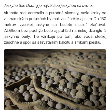
Jaskyňa Son Doong je najväčšou jaskyňou na svete.
Ak máte radi adrenalín a prírodné skvosty, vaše kroky na
vietnamských potulkách by mali viesť určite aj sem. Do 150
metrov vysokej jaskyne sa budete musieť zlaňovať.
Zážitkom bez pochýb bude aj pohľad na rieku, džungľu či
jaskynné perly. Tie vznikajú po tom, ako voda stečie,
zaschne a spojí sa s kryštálikmi kalcitu a zrnkami piesku.