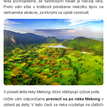
teda pochopiteľné, že turistických lokalít je naozaj veľa.
Preto vám ešte v krátkosti prinášame niekoľko tipov na
vietnamské atrakcie, za ktorými sa oplatí cestovať.
V pozadí delta rieky Mekong, ktorú obklopujú ryžové polia.
Určite vám odporúčame
previezť sa po rieke Mekong
v
oblastí jej delty. V tejto časti sa rieka rozdeľuje na ďalších