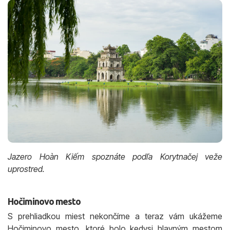
Jazero Hoàn Kiếm spoznáte podľa Korytnačej veže
uprostred.
Hočiminovo mesto
S prehliadkou miest nekončíme a teraz vám ukážeme
Hočiminovo mesto, ktoré bolo kedysi hlavným mestom