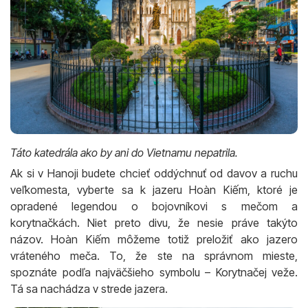
Táto katedrála ako by ani do Vietnamu nepatrila.
Ak si v Hanoji budete chcieť oddýchnuť od davov a ruchu
veľkomesta, vyberte sa k jazeru Hoàn Kiếm, ktoré je
opradené legendou o bojovníkovi s mečom a
korytnačkách. Niet preto divu, že nesie práve takýto
názov. Hoàn Kiếm môžeme totiž preložiť ako jazero
vráteného meča. To, že ste na správnom mieste,
spoznáte podľa najväčšieho symbolu – Korytnačej veže.
Tá sa nachádza v strede jazera.