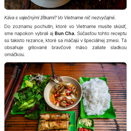
Káva s vaječnými žĺtkami? Vo Vietname nič nezvyčajné.
Do zoznamu pochutín, ktoré vo Vietname musíte skúsiť,
sme napokon vybrali aj
Bun Cha
. Súčasťou tohto receptu
sú takisto rezance, ktoré sa máčajú v špeciálnej zmesi. Tá
obsahuje grilované bravčové mäso zaliate sladkou
omáčkou.