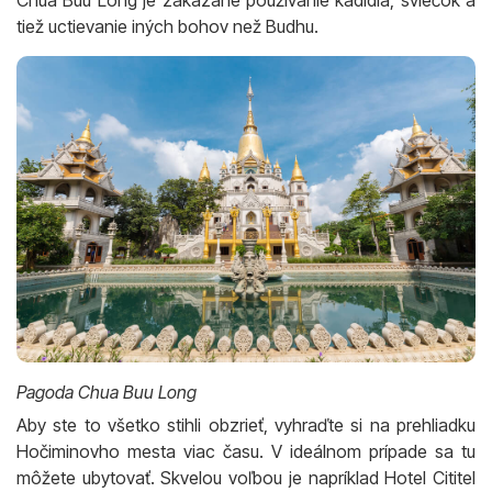
Chua Buu Long je zakázané používanie kadidla, sviečok a
tiež uctievanie iných bohov než Budhu.
Pagoda Chua Buu Long
Aby ste to všetko stihli obzrieť, vyhraďte si na prehliadku
Hočiminovho mesta viac času. V ideálnom prípade sa tu
môžete ubytovať. Skvelou voľbou je napríklad Hotel Cititel