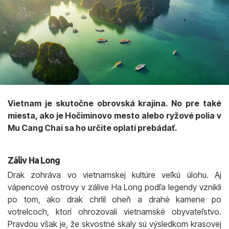
Vietnam je skutočne obrovská krajina. No pre také
miesta, ako je Hočiminovo mesto alebo ryžové polia v
Mu Cang Chai sa ho určite oplatí prebádať.
Záliv Ha Long
Drak zohráva vo vietnamskej kultúre veľkú úlohu. Aj
vápencové ostrovy v zálive Ha Long podľa legendy vznikli
po tom, ako drak chrlil oheň a drahé kamene po
votrelcoch, ktorí ohrozovali vietnamské obyvateľstvo.
Pravdou však je, že skvostné skaly sú výsledkom krasovej