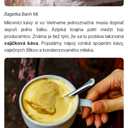
Bagetka Banh Mi.
Milovníci kávy si vo Vietname jednoznačne musia dopriať
aspoň jednu šálku. Ázijská krajina patrí medzi top
producentov. Známa je tiež tým, že sa tu podáva takzvaná
vajíčková káva
. Populárny nápoj vzniká spojením kávy,
vaječných žĺtkov a kondenzovaného mlieka.