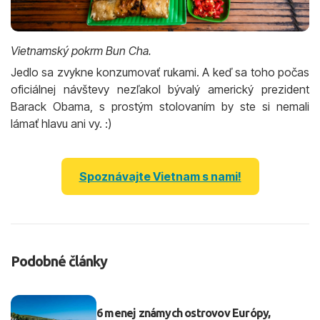
Vietnamský pokrm Bun Cha.
Jedlo sa zvykne konzumovať rukami. A keď sa toho počas
oficiálnej návštevy nezľakol bývalý americký prezident
Barack Obama, s prostým stolovaním by ste si nemali
lámať hlavu ani vy. :)
Spoznávajte Vietnam s nami!
Podobné články
6 menej známych ostrovov Európy,