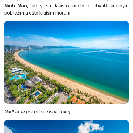
Ninh Van
, ktorý sa takisto môže pochváliť krásnym
pobrežím a ešte krajším morom.
Nádherné pobrežie v Nha Trang.