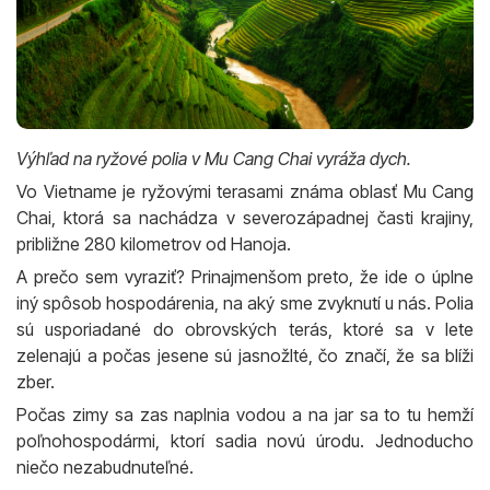
Výhľad na ryžové polia v Mu Cang Chai vyráža dych.
Vo Vietname je ryžovými terasami známa oblasť Mu Cang
Chai, ktorá sa nachádza v severozápadnej časti krajiny,
približne 280 kilometrov od Hanoja.
A prečo sem vyraziť? Prinajmenšom preto, že ide o úplne
iný spôsob hospodárenia, na aký sme zvyknutí u nás. Polia
sú usporiadané do obrovských terás, ktoré sa v lete
zelenajú a počas jesene sú jasnožlté, čo značí, že sa blíži
zber.
Počas zimy sa zas naplnia vodou a na jar sa to tu hemží
poľnohospodármi, ktorí sadia novú úrodu. Jednoducho
niečo nezabudnuteľné.