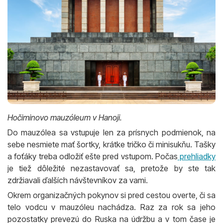
Hočiminovo mauzóleum v Hanoji.
Do mauzólea sa vstupuje len za prísnych podmienok, na
sebe nesmiete mať šortky, krátke tričko či minisukňu. Tašky
a foťáky treba odložiť ešte pred vstupom. Počas
prehliadky
je tiež dôležité nezastavovať sa, pretože by ste tak
zdržiavali ďalších návštevníkov za vami.
Okrem organizačných pokynov si pred cestou overte, či sa
telo vodcu v mauzóleu nachádza. Raz za rok sa jeho
pozostatky prevezú do Ruska na údržbu a v tom čase je