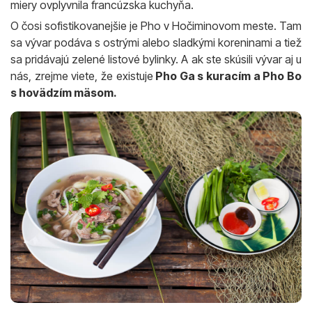
miery ovplyvnila francúzska kuchyňa.
O čosi sofistikovanejšie je Pho v Hočiminovom meste. Tam
sa vývar podáva s ostrými alebo sladkými koreninami a tiež
sa pridávajú zelené listové bylinky. A ak ste skúsili vývar aj u
nás, zrejme viete, že existuje
Pho Ga s kuracím a Pho Bo
s hovädzím mäsom.