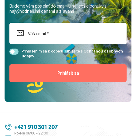
Budeme vám posielať do email-u najlepšie ponuky s
najvýhodnejšími cenami a zľavami
Prihlásením sa k odberu súhlasíte s
Ochranou osobných
údajov
+421 910 301 207
Po-Ne 08:00 - 22:00