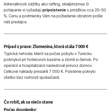
Adrenalínové zážitky ako rafting, skialpinizmus či
potápanie si vyžadujú
pripoistenie
s prirážkou cca 20–50
%. Cenu a podmienky Vám na požiadanie obratom pošle
náš predajca
Prípad z praxe: Zlomenina, ktorá stála 7 000 €
Typická nehoda: klient sa počas pobytu v Turecku
pošmykol pri hotelovom bazéne a zlomil si členok. Po
operácii a hospitalizácii nasledoval prevoz domov.
Celkové náklady presiahli 7 000 €. Poistenie pokrylo
všetko bez nutnosti spoluúčasti.
Čo robiť, ak sa niečo stane
Počas dovolenky: