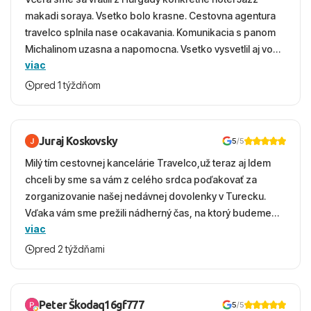
makadi soraya. Vsetko bolo krasne. Cestovna agentura
travelco splnila nase ocakavania. Komunikacia s panom
Michalinom uzasna a napomocna. Vsetko vysvetlil aj vo
viac
vecernych hodinach zaco sa ospravedlnujem. Hotel
krasny, cisty. Sluzby top. Strava, prostredie, more,
pred 1 týždňom
snorchlovanie. Dakujeme velmi pekne S pozdravom
Juraj Koskovsky
5
/5
Milý tím cestovnej kancelárie Travelco,už teraz aj Idem
chceli by sme sa vám z celého srdca poďakovať za
zorganizovanie našej nedávnej dovolenky v Turecku.
Vďaka vám sme prežili nádherný čas, na ktorý budeme
viac
ešte dlho s úsmevom spomínať. ​Všetko prebehlo
absolútne hladko – od prvotného výberu zájazdu, cez
pred 2 týždňami
ochotnú komunikáciu, až po samotný transfer a pobyt. ​
Ubytovaní sme boli v hoteli TUI Magic Life Jacaranda a
bola to trefa do čierneho! ​Čo nás dostalo najviac: ​Skvelé
Peter Škodaq16gf777
5
/5