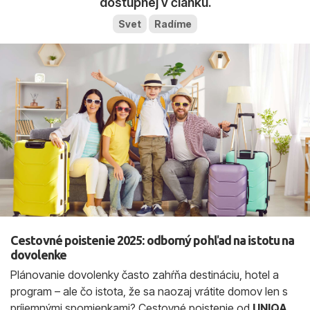
dostupnej v článku.
Svet
Radíme
Cestovné poistenie 2025: odborný pohľad na istotu na
dovolenke
Plánovanie dovolenky často zahŕňa destináciu, hotel a
program – ale čo istota, že sa naozaj vrátite domov len s
príjemnými spomienkami? Cestovné poistenie od
UNIQA
,