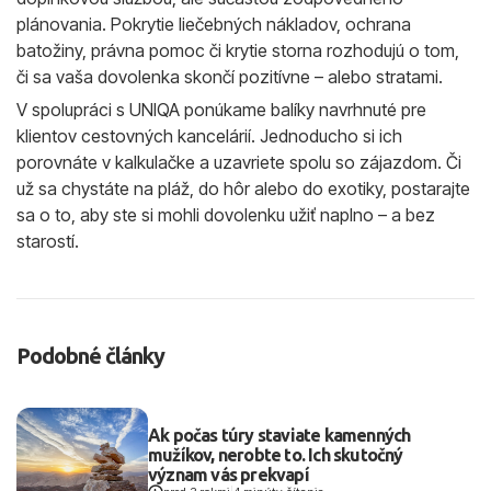
plánovania. Pokrytie liečebných nákladov, ochrana
batožiny, právna pomoc či krytie storna rozhodujú o tom,
či sa vaša dovolenka skončí pozitívne – alebo stratami.
V spolupráci s UNIQA ponúkame balíky navrhnuté pre
klientov cestovných kancelárií. Jednoducho si ich
porovnáte v kalkulačke a uzavriete spolu so zájazdom. Či
už sa chystáte na pláž, do hôr alebo do exotiky, postarajte
sa o to, aby ste si mohli dovolenku užiť naplno – a bez
starostí.
Podobné články
Ak počas túry staviate kamenných
mužíkov, nerobte to. Ich skutočný
význam vás prekvapí