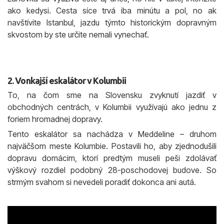
ako kedysi. Cesta síce trvá iba minútu a pol, no ak
navštívite Istanbul, jazdu týmto historickým dopravným
skvostom by ste určite nemali vynechať.
2. Vonkajší eskalátor v Kolumbii
To, na čom sme na Slovensku zvyknutí jazdiť v
obchodných centrách, v Kolumbii využívajú ako jednu z
foriem hromadnej dopravy.
Tento eskalátor sa nachádza v Meddeline – druhom
najväčšom meste Kolumbie. Postavili ho, aby zjednodušili
dopravu domácim, ktorí predtým museli peši zdolávať
výškový rozdiel podobný 28-poschodovej budove. So
strmým svahom si nevedeli poradiť dokonca ani autá.