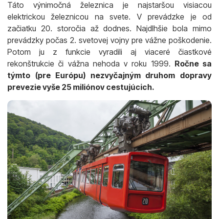
Táto výnimočná železnica je najstaršou visiacou
elektrickou železnicou na svete. V prevádzke je od
začiatku 20. storočia až dodnes. Najdlhšie bola mimo
prevádzky počas 2. svetovej vojny pre vážne poškodenie.
Potom ju z funkcie vyradili aj viaceré čiastkové
rekonštrukcie či vážna nehoda v roku 1999.
Ročne sa
týmto (pre Európu) nezvyčajným druhom dopravy
prevezie vyše 25 miliónov cestujúcich.