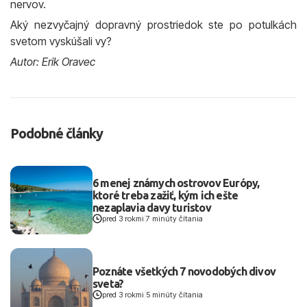
nervov.
Aký nezvyčajný dopravný prostriedok ste po potulkách
svetom vyskúšali vy?
Autor: Erik Oravec
Podobné články
6 menej známych ostrovov Európy,
ktoré treba zažiť, kým ich ešte
nezaplavia davy turistov
pred 3 rokmi
|
7 minúty čítania
Poznáte všetkých 7 novodobých divov
sveta?
pred 3 rokmi
|
5 minúty čítania