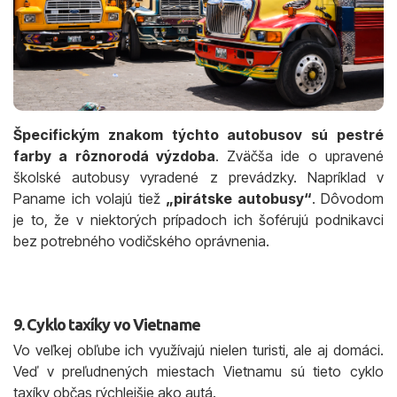
Špecifickým znakom týchto autobusov sú pestré
farby a rôznorodá výzdoba
. Zväčša ide o upravené
školské autobusy vyradené z prevádzky. Napríklad v
Paname ich volajú tiež
„pirátske autobusy“
. Dôvodom
je to, že v niektorých prípadoch ich šoférujú podnikavci
bez potrebného vodičského oprávnenia.
9. Cyklo taxíky vo Vietname
Vo veľkej obľube ich využívajú nielen turisti, ale aj domáci.
Veď v preľudnených miestach Vietnamu sú tieto cyklo
taxíky občas rýchlejšie ako autá.