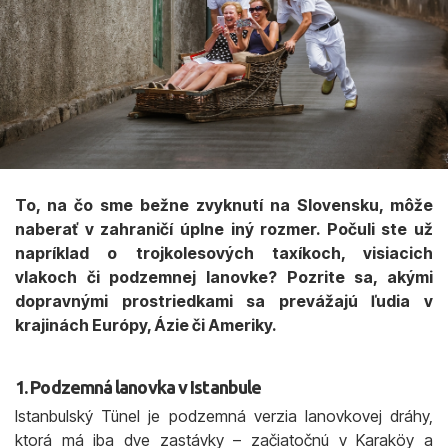
To, na čo sme bežne zvyknutí na Slovensku, môže
naberať v zahraničí úplne iný rozmer. Počuli ste už
napríklad o trojkolesových taxíkoch, visiacich
vlakoch či podzemnej lanovke? Pozrite sa, akými
dopravnými prostriedkami sa prevážajú ľudia v
krajinách Európy, Ázie či Ameriky.
1. Podzemná lanovka v Istanbule
Istanbulský Tünel je podzemná verzia lanovkovej dráhy,
ktorá má iba dve zastávky – začiatočnú v Karaköy a