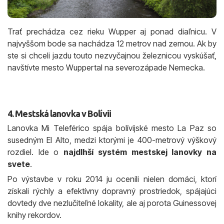
Trať prechádza cez rieku Wupper aj ponad diaľnicu. V
najvyššom bode sa nachádza 12 metrov nad zemou. Ak by
ste si chceli jazdu touto nezvyčajnou železnicou vyskúšať,
navštívte mesto Wuppertal na severozápade Nemecka.
4. Mestská lanovka v Bolívii
Lanovka Mi Teleférico spája bolívijské mesto La Paz so
susedným El Alto, medzi ktorými je 400-metrový výškový
rozdiel. Ide o
najdlhší systém mestskej lanovky na
svete
.
Po výstavbe v roku 2014 ju ocenili nielen domáci, ktorí
získali rýchly a efektívny dopravný prostriedok, spájajúci
dovtedy dve nezlučiteľné lokality, ale aj porota Guinessovej
knihy rekordov.