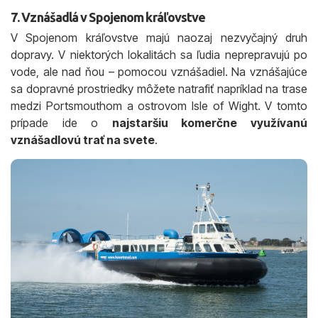
7. Vznášadlá v Spojenom kráľovstve
V Spojenom kráľovstve majú naozaj nezvyčajný druh
dopravy. V niektorých lokalitách sa ľudia neprepravujú po
vode, ale nad ňou – pomocou vznášadiel. Na vznášajúce
sa dopravné prostriedky môžete natrafiť napríklad na trase
medzi Portsmouthom a ostrovom Isle of Wight. V tomto
prípade ide o
najstaršiu komerčne využívanú
vznášadlovú trať na svete
.