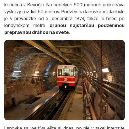
konečnú v Beyoğlu. Na necelých 600 metroch prekonáva
výškový rozdiel 60 metrov. Podzemná lanovka v Istanbule
je v prevádzke od 5. decembra 1874, takže je hneď po
londýnskom metre
druhou najstaršou podzemnou
prepravnou dráhou na svete
.
Lanovka sa využíva ešte aj dnes, no nie v takej intenzite