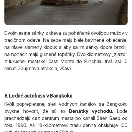
Dvojmiestne sánky z dreva sú poháňané dvojicou mužov v
tradičnom odeve. Na sebe majú biele bavlnené oblečenie,
na hlave slamený klobúk a aby sa im sánky dobre brzdili,
na nohách majú gumené topánky. Dvojkilometrový „zjazd“
z luxusnej mestskej časti Monte do Funchalu trvá asi 10
minút. Zaujímavá atrakcia, však?
6. Lodné autobusy v Bangkoku
Kvôli poprepletanej sieti vodných kanálov sa Bangkoku
zvykne hovoriť, že sú to
Benátky východu
. Lode
prechádzajú cez centrum mesta po kanáli Saen Saep od
roku 1990. Asi 18-kilometrovú trasu denne obsluhuje 100