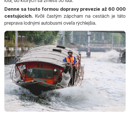
lodí, do ktorých sa zmestí 50 ľudí.
Denne sa touto formou dopravy prevezie až 60 000
cestujúcich.
Kvôli častým zápcham na cestách je táto
preprava lodnými autobusmi oveľa rýchlejšia.