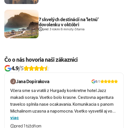
7 skvelých destinácií na 'letnú'
dovolenku v októbri
pred 3 rokmi
|
6 minúty čítania
Čo o nás hovoria naši zákazníci
4.9
/5
Jana Dopirakova
5
/5
Včera sme sa vratili z Hurgady konkretne hotel Jazz
makadi soraya. Vsetko bolo krasne. Cestovna agentura
travelco splnila nase ocakavania. Komunikacia s panom
Michalinom uzasna a napomocna. Vsetko vysvetlil aj vo
viac
vecernych hodinach zaco sa ospravedlnujem. Hotel
krasny, cisty. Sluzby top. Strava, prostredie, more,
pred 1 týždňom