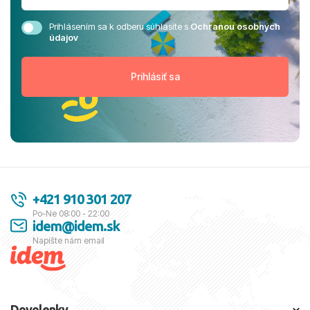
Prihlásením sa k odberu súhlasíte s
Ochranou osobných
údajov
+421 910 301 207
Po-Ne 08:00 - 22:00
idem@idem.sk
Napíšte nám email
Dovolenky