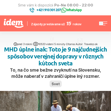
Sme vám k dispozícii
Po-Ne 08:00 - 22:00
+421 910 301 207
WhatsApp
|
15
Zájazdy predávame už
rokov
pred 3 rokmi
|
10533 videní
|
5 minúty čítania
|
Autor: Travelco.sk
MHD úplne inak: Toto je 9 najčudnejších
spôsobov verejnej dopravy v rôznych
kútoch sveta
To, na čo sme bežne zvyknutí na Slovensku,
môže naberať v zahraničí úplne iný rozmer.
Svet