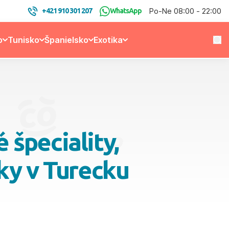
Po-Ne 08:00 - 22:00
+421 910 301 207
WhatsApp
o
Tunisko
Španielsko
Exotika
 špeciality,
ky v Turecku