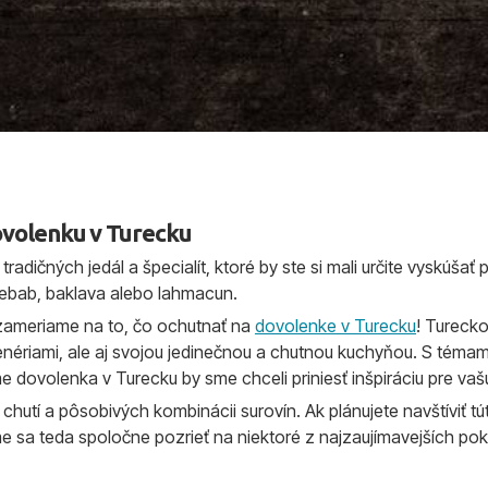
ovolenku v Turecku
radičných jedál a špecialít, ktoré by ste si mali určite vyskúša
kebab, baklava alebo lahmacun.
 zameriame na to, čo ochutnať na
dovolenke v Turecku
! Tureck
nériami, ale aj svojou jedinečnou a chutnou kuchyňou. S témami 
e dovolenka v Turecku by sme chceli priniesť inšpiráciu pre vaš
utí a pôsobivých kombinácii surovín. Ak plánujete navštíviť túto
me sa teda spoločne pozrieť na niektoré z najzaujímavejších po