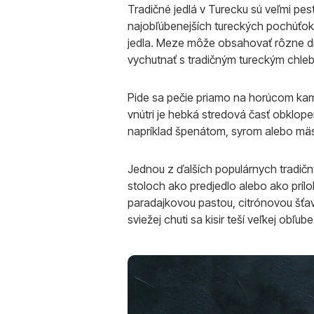
Tradičné jedlá v Turecku sú veľmi pes
najobľúbenejších tureckých pochúťok 
jedla. Meze môže obsahovať rôzne dru
vychutnať s tradičným tureckým chl
Pide sa pečie priamo na horúcom kam
vnútri je hebká stredová časť obklo
napríklad špenátom, syrom alebo mä
Jednou z ďalších populárnych tradičný
stoloch ako predjedlo alebo ako príloh
paradajkovou pastou, citrónovou šťavo
sviežej chuti sa kisir teší veľkej obľub