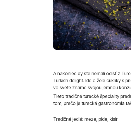
A nakoniec by ste nemali odísť z Tur
Turkish delight. Ide o želé cukríky
vo svete známe svojou jemnou konzis
Tieto tradičné turecké špeciality pre
tom, prečo je turecká gastronómia t
Tradičné jedlá: meze, pide, kisir