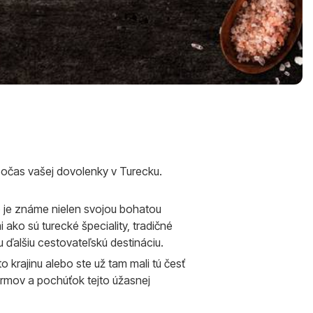
ť počas vašej dovolenky v Turecku.
o je známe nielen svojou bohatou
ako sú turecké špeciality, tradičné
u ďalšiu cestovateľskú destináciu.
 krajinu alebo ste už tam mali tú česť
krmov a pochúťok tejto úžasnej