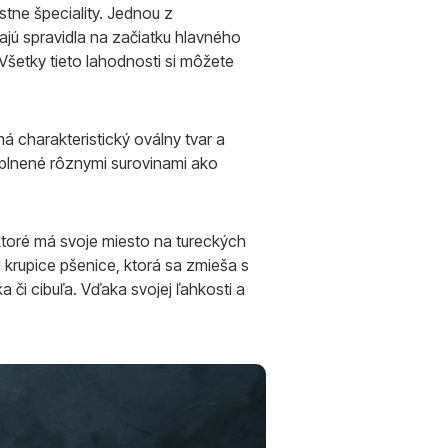
stne špeciality. Jednou z
ajú spravidla na začiatku hlavného
šetky tieto lahodnosti si môžete
 charakteristický oválny tvar a
aplnené rôznymi surovinami ako
 ktoré má svoje miesto na tureckých
j krupice pšenice, ktorá sa zmieša s
 či cibuľa. Vďaka svojej ľahkosti a