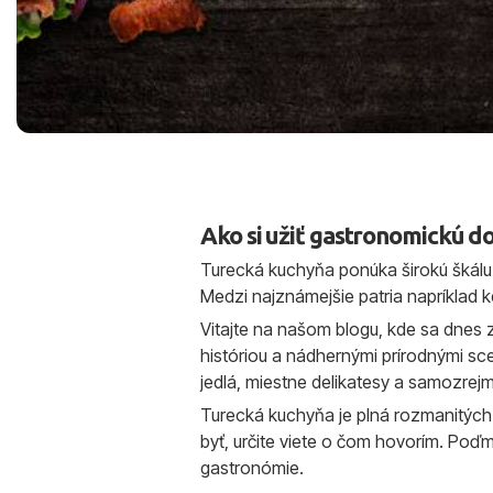
Ako si užiť gastronomickú d
Turecká kuchyňa ponúka širokú škálu t
Medzi najznámejšie patria napríklad 
Vitajte na našom blogu, kde sa dnes
históriou a nádhernými prírodnými sce
jedlá, miestne delikatesy a samozrejm
Turecká kuchyňa je plná rozmanitých ch
byť, určite viete o čom hovorím. Poď
gastronómie.