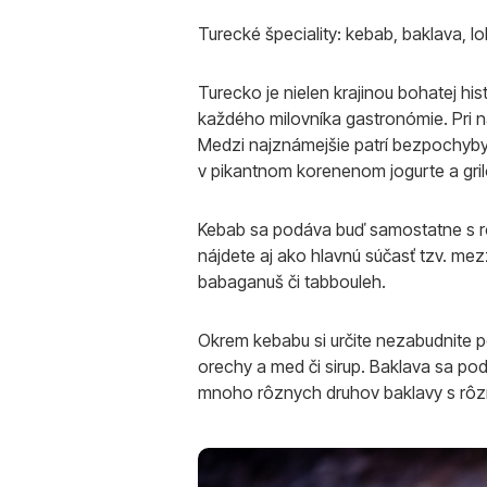
Turecké špeciality: kebab, baklava, l
Turecko je nielen krajinou bohatej his
každého milovníka gastronómie. Pri náv
Medzi najznámejšie patrí bezpochyby
v pikantnom korenenom jogurte a gri
Kebab sa podáva buď samostatne s rôz
nájdete aj ako hlavnú súčasť tzv. mez
babaganuš či tabbouleh.
Okrem kebabu si určite nezabudnite po
orechy a med či sirup. Baklava sa pod
mnoho rôznych druhov baklavy s rôznym