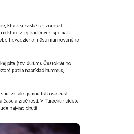
ne, ktorá si zaslúži pozornosť
iektoré z jej tradičných špecialít.
o alebo hovädzieho mäsa marinovaného
j pite (tzv. dürüm). Častokrát ho
 ktoré patria napríklad hummus,
 surovín ako jemné lístkové cesto,
ľa času a zručnosti. V Turecku nájdete
ude najviac chutiť.