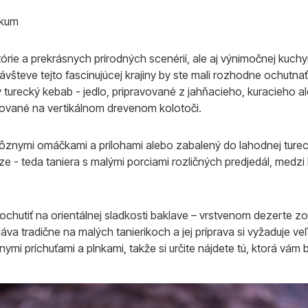
okum
tórie a prekrásnych prírodných scenérií, ale aj výnimočnej kuchy
števe tejto fascinujúcej krajiny by ste mali rozhodne ochutnať n
 turecký kebab - jedlo, pripravované z jahňacieho, kuracieh
lované na vertikálnom drevenom kolotoči.
nymi omáčkami a prílohami alebo zabalený do lahodnej turecke
ze - teda taniera s malými porciami rozličných predjedál, medzi
chutiť na orientálnej sladkosti baklave – vrstvenom dezerte zo
áva tradične na malých tanierikoch a jej príprava si vyžaduje ve
i príchuťami a plnkami, takže si určite nájdete tú, ktorá vám b