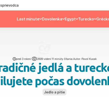
ý sprievodca
Last minute
Dovolenka
Egypt
Turecko
Gréck
pred 3 rokmi
|
2609 videní
|
11 minúty čítania
|
Autor: Pavol Kucak
radičné jedlá a turecké
milujete počas dovolen
Jedlo a pitie