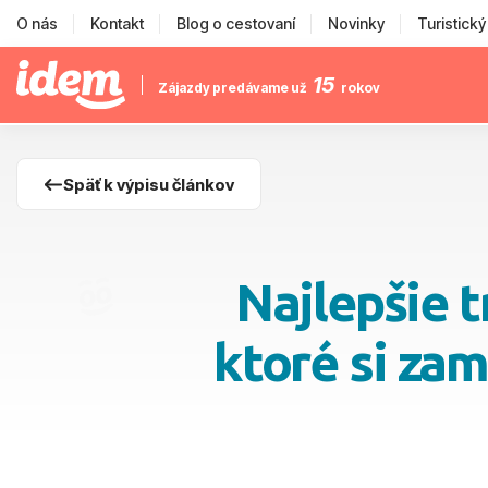
O nás
Kontakt
Blog o cestovaní
Novinky
Turistick
15
Zájazdy predávame už
rokov
Späť k výpisu článkov
Najlepšie t
ktoré si za