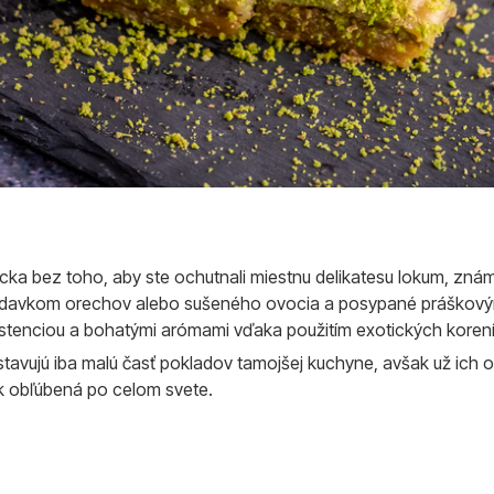
ecka bez toho, aby ste ochutnali miestnu delikatesu lokum, z
 s prídavkom orechov alebo sušeného ovocia a posypané práško
tenciou a bohatými arómami vďaka použitím exotických korenín 
dstavujú iba malú časť pokladov tamojšej kuchyne, avšak už ich
ak obľúbená po celom svete.