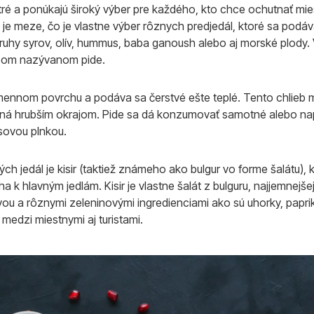
tré a ponúkajú široký výber pre každého, kto chce ochutnať mie
je meze, čo je vlastne výber rôznych predjedál, ktoré sa podáv
hy syrov, olív, hummus, baba ganoush alebo aj morské plody. V
ebom nazývanom pide.
ennom povrchu a podáva sa čerstvé ešte teplé. Tento chlieb má
pená hrubším okrajom. Pide sa dá konzumovať samotné alebo n
sovou plnkou.
ch jedál je kisir (taktiež známeho ako bulgur vo forme šalátu),
a k hlavným jedlám. Kisir je vlastne šalát z bulguru, najjemnejše
u a rôznymi zeleninovými ingredienciami ako sú uhorky, paprika
e medzi miestnymi aj turistami.