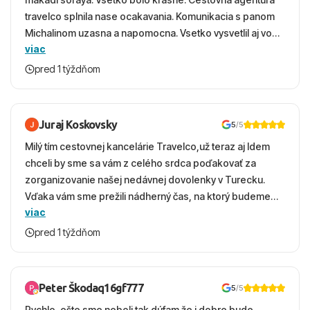
travelco splnila nase ocakavania. Komunikacia s panom
Michalinom uzasna a napomocna. Vsetko vysvetlil aj vo
viac
vecernych hodinach zaco sa ospravedlnujem. Hotel
krasny, cisty. Sluzby top. Strava, prostredie, more,
pred 1 týždňom
snorchlovanie. Dakujeme velmi pekne S pozdravom
Juraj Koskovsky
5
/5
Milý tím cestovnej kancelárie Travelco,už teraz aj Idem
chceli by sme sa vám z celého srdca poďakovať za
zorganizovanie našej nedávnej dovolenky v Turecku.
Vďaka vám sme prežili nádherný čas, na ktorý budeme
viac
ešte dlho s úsmevom spomínať. ​Všetko prebehlo
absolútne hladko – od prvotného výberu zájazdu, cez
pred 1 týždňom
ochotnú komunikáciu, až po samotný transfer a pobyt. ​
Ubytovaní sme boli v hoteli TUI Magic Life Jacaranda a
bola to trefa do čierneho! ​Čo nás dostalo najviac: ​Skvelé
Peter Škodaq16gf777
5
/5
služby a personál: Vždy usmievaví, ochotní a starostliví
Rychlo ,ešte sme neboli tak dúfam že i dobre bude