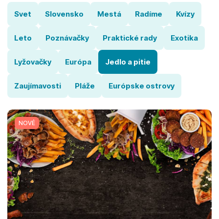
Svet
Slovensko
Mestá
Radíme
Kvízy
Leto
Poznávačky
Praktické rady
Exotika
Lyžovačky
Európa
Jedlo a pitie
Zaujímavosti
Pláže
Európske ostrovy
NOVÉ