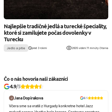
Najlepšie tradičné jedlá a turecké špeciality,
ktoré si zamilujete počas dovolenky v
Turecku
Jedlo a pitie
pred 3 rokmi
2605 videní
|
11 minúty čítania
Čo o nás hovoria naši zákazníci
4.9
/5
Jana Dopirakova
5
/5
Včera sme sa vratili z Hurgady konkretne hotel Jazz
makadi soraya. Vsetko bolo krasne. Cestovna agentura