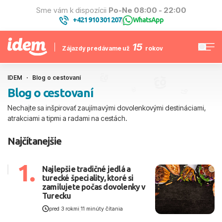
Sme vám k dispozícii
Po-Ne 08:00 - 22:00
+421 910 301 207
WhatsApp
|
15
Zájazdy predávame už
rokov
IDEM
Blog o cestovaní
Blog o cestovaní
Nechajte sa inšpirovať zaujímavými dovolenkovými destináciami,
atrakciami a tipmi a radami na cestách.
Najčítanejšie
1.
Najlepšie tradičné jedlá a
turecké špeciality, ktoré si
zamilujete počas dovolenky v
Turecku
pred 3 rokmi
|
11 minúty čítania