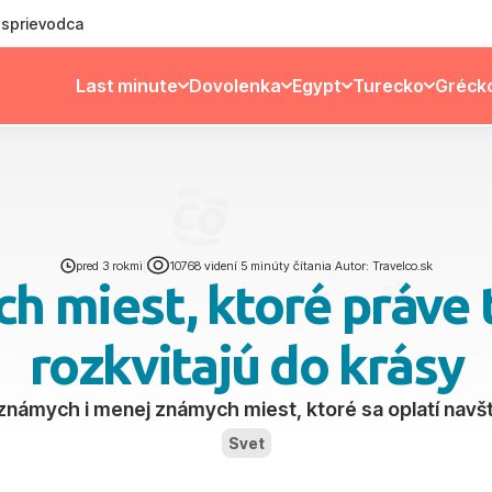
ý sprievodca
Last minute
Dovolenka
Egypt
Turecko
Gréck
pred 3 rokmi
|
10768 videní
|
5 minúty čítania
|
Autor: Travelco.sk
ch miest, ktoré práve t
rozkvitajú do krásy
námych i menej známych miest, ktoré sa oplatí navšt
Svet