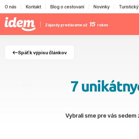
O nás
Kontakt
Blog o cestovaní
Novinky
Turistick
15
Zájazdy predávame už
rokov
Späť k výpisu článkov
7 unikátny
Vybrali sme pre vás sedem z