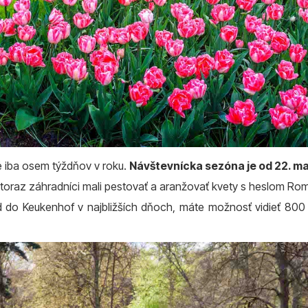
é iba osem týždňov v roku.
Návštevnícka sezóna je od 22. ma
entoraz záhradníci mali pestovať a aranžovať kvety s heslom Ro
d do Keukenhof v najbližších dňoch, máte možnosť vidieť 800