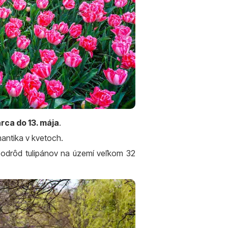
rca do 13. mája
.
mantika v kvetoch.
 odrôd tulipánov na území veľkom 32