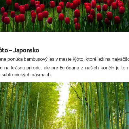
óto – Japonsko
lene ponúka bambusový les v meste Kjóto, ktoré leží na najvä
ad na krásnu prírodu, ale pre Európana z našich končín je to
 a subtropických pásmach.