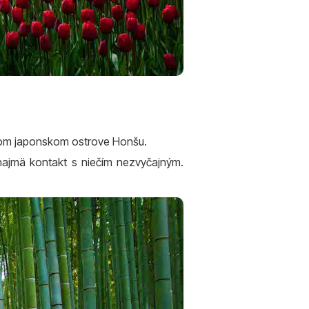
čšom japonskom ostrove Honšu.
 najmä kontakt s niečím nezvyčajným.