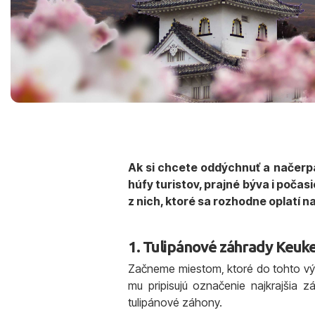
Ak si chcete oddýchnuť a načerpať
húfy turistov, prajné býva i počasi
z nich, ktoré sa rozhodne oplatí na
1. Tulipánové záhrady Keuk
Začneme miestom, ktoré do tohto vý
mu pripisujú označenie najkrajšia 
tulipánové záhony.