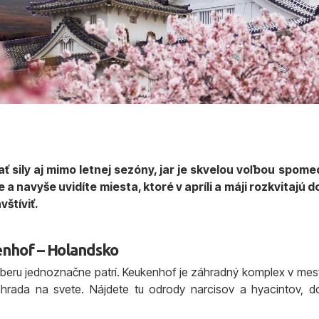
 sily aj mimo letnej sezóny, jar je skvelou voľbou spom
e a navyše uvidíte miesta, ktoré v apríli a máji rozkvitajú
vštíviť.
enhof – Holandsko
beru jednoznačne patrí. Keukenhof je záhradný komplex v mes
záhrada na svete. Nájdete tu odrody narcisov a hyacintov,