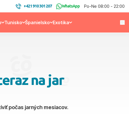
Po-Ne 08:00 - 22:00
+421 910 301 207
WhatsApp
o
Tunisko
Španielsko
Exotika
eraz na jar
íviť počas jarných mesiacov.