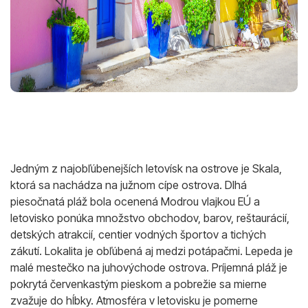
Jedným z najobľúbenejších letovísk na ostrove je Skala,
ktorá sa nachádza na južnom cípe ostrova. Dlhá
piesočnatá pláž bola ocenená Modrou vlajkou EÚ a
letovisko ponúka množstvo obchodov, barov, reštaurácií,
detských atrakcií, centier vodných športov a tichých
zákutí. Lokalita je obľúbená aj medzi potápačmi. Lepeda je
malé mestečko na juhovýchode ostrova. Príjemná pláž je
pokrytá červenkastým pieskom a pobrežie sa mierne
zvažuje do hĺbky. Atmosféra v letovisku je pomerne