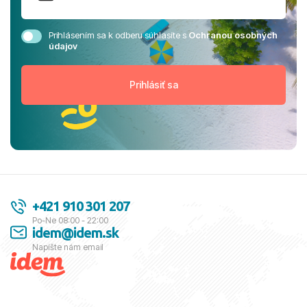
Prihlásením sa k odberu súhlasíte s
Ochranou osobných
údajov
+421 910 301 207
Po-Ne 08:00 - 22:00
idem@idem.sk
Napíšte nám email