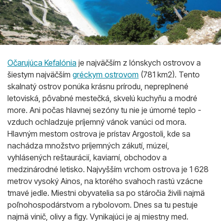
Očarujúca Kefalónia
je najväčším z Iónskych ostrovov a
šiestym najväčším
gréckym ostrovom
(781 km2). Tento
skalnatý ostrov ponúka krásnu prírodu, nepreplnené
letoviská, pôvabné mestečká, skvelú kuchyňu a modré
more. Ani počas hlavnej sezóny tu nie je úmorné teplo -
vzduch ochladzuje príjemný vánok vanúci od mora.
Hlavným mestom ostrova je prístav Argostoli, kde sa
nachádza množstvo príjemných zákutí, múzeí,
vyhlásených reštaurácií, kaviarní, obchodov a
medzinárodné letisko. Najvyšším vrchom ostrova je 1 628
metrov vysoký Ainos, na ktorého svahoch rastú vzácne
tmavé jedle. Miestni obyvatelia sa po stáročia živili najmä
poľnohospodárstvom a rybolovom. Dnes sa tu pestuje
najmä vinič, olivy a figy. Vynikajúci je aj miestny med.