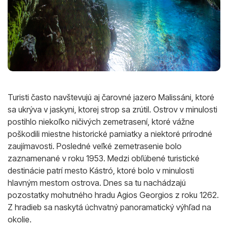
Turisti často navštevujú aj čarovné jazero Malissáni, ktoré
sa ukrýva v jaskyni, ktorej strop sa zrútil. Ostrov v minulosti
postihlo niekoľko ničivých zemetrasení, ktoré vážne
poškodili miestne historické pamiatky a niektoré prírodné
zaujímavosti. Posledné veľké zemetrasenie bolo
zaznamenané v roku 1953. Medzi obľúbené turistické
destinácie patrí mesto Kástró, ktoré bolo v minulosti
hlavným mestom ostrova. Dnes sa tu nachádzajú
pozostatky mohutného hradu Agios Georgios z roku 1262.
Z hradieb sa naskytá úchvatný panoramatický výhľad na
okolie.