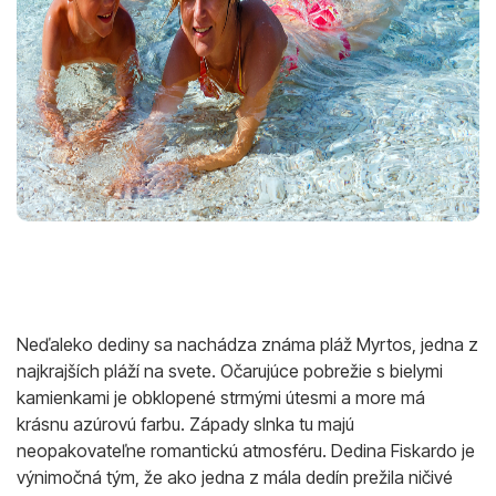
Neďaleko dediny sa nachádza známa pláž Myrtos, jedna z
najkrajších pláží na svete. Očarujúce pobrežie s bielymi
kamienkami je obklopené strmými útesmi a more má
krásnu azúrovú farbu. Západy slnka tu majú
neopakovateľne romantickú atmosféru. Dedina Fiskardo je
výnimočná tým, že ako jedna z mála dedín prežila ničivé