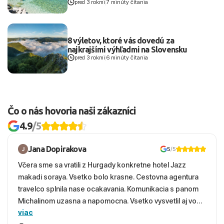
pred 3 rokmi
|
7 minúty čítania
8 výletov, ktoré vás dovedú za
najkrajšími výhľadmi na Slovensku
pred 3 rokmi
|
6 minúty čítania
Čo o nás hovoria naši zákazníci
4.9
/5
Jana Dopirakova
5
/5
Včera sme sa vratili z Hurgady konkretne hotel Jazz
makadi soraya. Vsetko bolo krasne. Cestovna agentura
travelco splnila nase ocakavania. Komunikacia s panom
Michalinom uzasna a napomocna. Vsetko vysvetlil aj vo
viac
vecernych hodinach zaco sa ospravedlnujem. Hotel