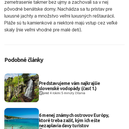
zemetrasenie takmer bez ujmy a zachovali sa v nej
pôvodné benátske domy. Nachádza sa tu prístav pre
luxusné jachty a množstvo veľmi luxusných reštaurácií.
Pláže sú tu kamienkové a niektoré majú vstup cez veľké
skaly (nie veľmi vhodné pre malé deti).
Podobné články
Predstavujeme vám najkrajšie
slovenské vodopády (časť 1.)
pred 4 rokmi
|
5 minúty čítania
6 menej známych ostrovov Európy,
ktoré treba zažiť, kým ich ešte
nezaplavia davy turistov