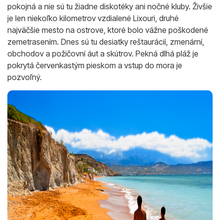
pokojná a nie sú tu žiadne diskotéky ani nočné kluby. Živšie
je len niekoľko kilometrov vzdialené Lixouri, druhé
najväčšie mesto na ostrove, ktoré bolo vážne poškodené
zemetrasením. Dnes sú tu desiatky reštaurácií, zmenární,
obchodov a požičovní áut a skútrov. Pekná dlhá pláž je
pokrytá červenkastým pieskom a vstup do mora je
pozvoľný.