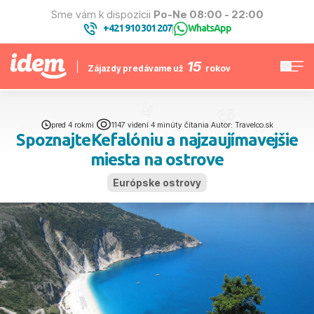
Sme vám k dispozícii
Po-Ne 08:00 - 22:00
+421 910 301 207
WhatsApp
|
15
Zájazdy predávame už
rokov
pred 4 rokmi
|
1147 videní
|
4 minúty čítania
|
Autor: Travelco.sk
Spoznajte Kefalóniu a najzaujímavejšie
miesta na ostrove
Európske ostrovy