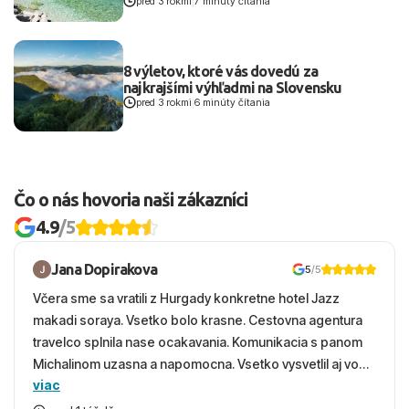
pred 3 rokmi
|
7 minúty čítania
8 výletov, ktoré vás dovedú za
najkrajšími výhľadmi na Slovensku
pred 3 rokmi
|
6 minúty čítania
Čo o nás hovoria naši zákazníci
4.9
/5
Jana Dopirakova
5
/5
Včera sme sa vratili z Hurgady konkretne hotel Jazz
makadi soraya. Vsetko bolo krasne. Cestovna agentura
travelco splnila nase ocakavania. Komunikacia s panom
Michalinom uzasna a napomocna. Vsetko vysvetlil aj vo
viac
vecernych hodinach zaco sa ospravedlnujem. Hotel
krasny, cisty. Sluzby top. Strava, prostredie, more,