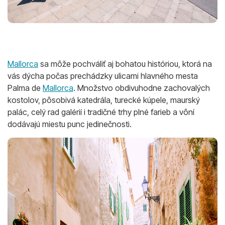
Mallorca
sa môže pochváliť aj bohatou históriou, ktorá na
vás dýcha počas prechádzky ulicami hlavného mesta
Palma de
Mallorca
. Množstvo obdivuhodne zachovalých
kostolov, pôsobivá katedrála, turecké kúpele, maurský
palác, celý rad galérií i tradičné trhy plné farieb a vôní
dodávajú miestu punc jedinečnosti.