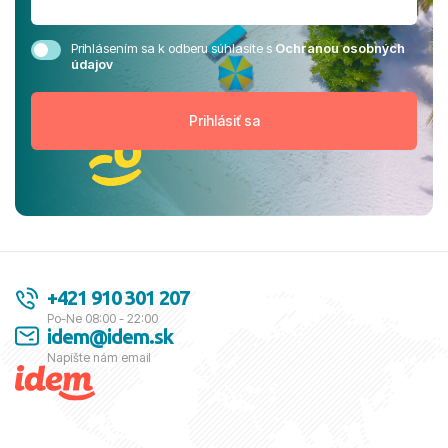
Prihlásením sa k odberu súhlasíte s
Ochranou osobných
údajov
+421 910 301 207
Po-Ne 08:00 - 22:00
idem@idem.sk
Napíšte nám email