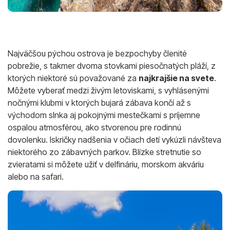
Najväčšou pýchou ostrova je bezpochyby členité
pobrežie, s takmer dvoma stovkami piesočnatých pláží, z
ktorých niektoré sú považované za
najkrajšie na svete
.
Môžete vyberať medzi živým letoviskami, s vyhlásenými
nočnými klubmi v ktorých bujará zábava končí až s
východom slnka aj pokojnými mestečkami s príjemne
ospalou atmosférou, ako stvorenou pre rodinnú
dovolenku. Iskričky nadšenia v očiach detí vykúzli návšteva
niektorého zo zábavných parkov. Blízke stretnutie so
zvieratami si môžete užiť v delfináriu, morskom akváriu
alebo na safari.