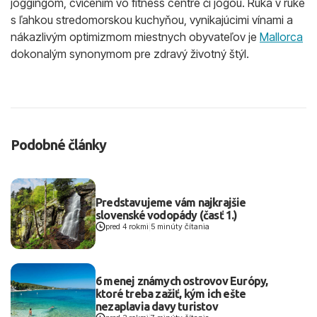
joggingom, cvičením vo fitness centre či jogou. Ruka v ruke
s ľahkou stredomorskou kuchyňou, vynikajúcimi vínami a
nákazlivým optimizmom miestnych obyvateľov je
Mallorca
dokonalým synonymom pre zdravý životný štýl.
Podobné články
Predstavujeme vám najkrajšie
slovenské vodopády (časť 1.)
pred 4 rokmi
|
5 minúty čítania
6 menej známych ostrovov Európy,
ktoré treba zažiť, kým ich ešte
nezaplavia davy turistov