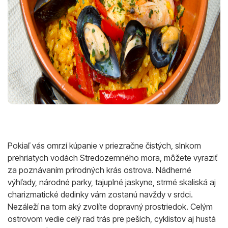
Pokiaľ vás omrzí kúpanie v priezračne čistých, slnkom
prehriatych vodách Stredozemného mora, môžete vyraziť
za poznávaním prírodných krás ostrova. Nádherné
výhľady, národné parky, tajuplné jaskyne, strmé skaliská aj
charizmatické dedinky vám zostanú navždy v srdci.
Nezáleží na tom aký zvolíte dopravný prostriedok. Celým
ostrovom vedie celý rad trás pre peších, cyklistov aj hustá