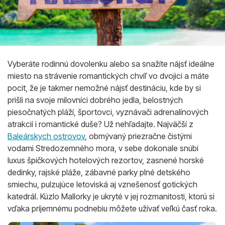
Vyberáte rodinnú dovolenku alebo sa snažíte nájsť ideálne
miesto na strávenie romantických chvíľ vo dvojici a máte
pocit, že je takmer nemožné nájsť destináciu, kde by si
prišli na svoje milovníci dobrého jedla, belostných
piesočnatých pláží, športovci, vyznávači adrenalínových
atrakcií i romantické duše? Už nehľadajte. Najväčší z
Baleárskych ostrovov
, obmývaný priezračne čistými
vodami Stredozemného mora, v sebe dokonale snúbi
luxus špičkových hotelových rezortov, zasnené horské
dedinky, rajské pláže, zábavné parky plné detského
smiechu, pulzujúce letoviská aj vznešenosť gotických
katedrál. Kúzlo Mallorky je ukryté v jej rozmanitosti, ktorú si
vďaka príjemnému podnebiu môžete užívať veľkú časť roka.