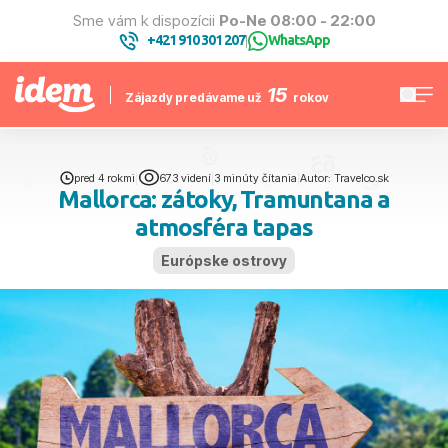
Sme vám k dispozícii
Po-Ne 08:00 - 22:00
+421 910 301 207
WhatsApp
|
15
Zájazdy predávame už
rokov
pred 4 rokmi
|
673 videní
|
3 minúty čítania
|
Autor: Travelco.sk
Mallorca: zátoky, Tramuntana a
atmosféra tapas
Európske ostrovy