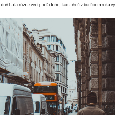
i doň balia rôzne veci podľa toho, kam chcú v budúcom roku vy