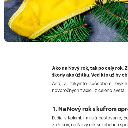
Ako na Nový rok, tak po celý rok. 
škody ako úžitku. Veď kto už by ch
Áno, aj takýmto spôsobom zvyknú 
novoročných tradícií z celého sveta.
1. Na Nový rok s kufrom op
Ľudia v Kolumbii milujú cestovanie, 
zážitkov, na Nový rok si zabehnú spo