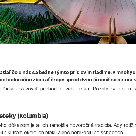
Zatiaľ čo u nás sa bežne týmto príslovím riadime, v mnohý
cel celoročne zbierať črepy spred dverí či nosiť so sebou
ľudia oslavovať príchod nového roka. Pozrite sa spolu s
reteky (Kolumbia)
čoho dôkazom je aj ich tamojšia novoročná tradícia. Aby totiž
lu s kufrom okolo ich bloku alebo hore-dolu po schodoch.