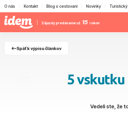
O nás
Kontakt
Blog o cestovaní
Novinky
Turistick
15
Zájazdy predávame už
rokov
Späť k výpisu článkov
5 vskutku 
Vedeli ste, že t