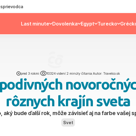
ý sprievodca
Last minute
Dovolenka
Egypt
Turecko
Gréck
pred 3 rokmi
|
10324 videní
|
2 minúty čítania
|
Autor: Travelco.sk
podivných novoročných
rôznych krajín sveta
o, aký bude ďalší rok, môže závisieť aj na farbe vašej 
Svet