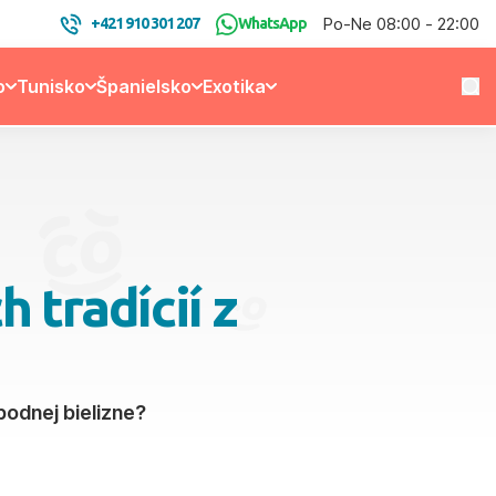
Po-Ne 08:00 - 22:00
+421 910 301 207
WhatsApp
o
Tunisko
Španielsko
Exotika
 tradícií z
spodnej bielizne?