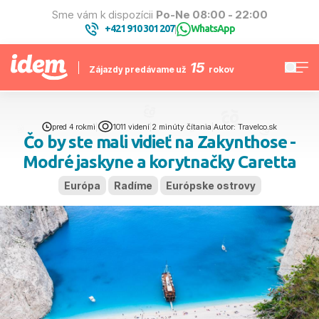
Sme vám k dispozícii
Po-Ne 08:00 - 22:00
+421 910 301 207
WhatsApp
|
15
Zájazdy predávame už
rokov
pred 4 rokmi
|
1011 videní
|
2 minúty čítania
|
Autor: Travelco.sk
Čo by ste mali vidieť na Zakynthose -
Modré jaskyne a korytnačky Caretta
Európa
Radíme
Európske ostrovy