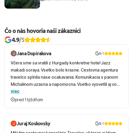
Čo o nás hovoria naši zákazníci
4.9
/5
Jana Dopirakova
5
/5
Včera sme sa vratili z Hurgady konkretne hotel Jazz
makadi soraya. Vsetko bolo krasne. Cestovna agentura
travelco splnila nase ocakavania. Komunikacia s panom
Michalinom uzasna a napomocna. Vsetko vysvetlil aj vo
viac
vecernych hodinach zaco sa ospravedlnujem. Hotel
krasny, cisty. Sluzby top. Strava, prostredie, more,
pred 1 týždňom
snorchlovanie. Dakujeme velmi pekne S pozdravom
Juraj Koskovsky
5
/5
Milý tím cestovnej kancelárie Travelco,už teraz aj Idem