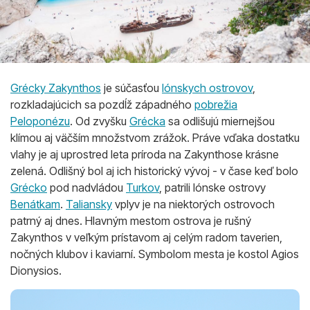
Grécky Zakynthos
je súčasťou
Iónskych ostrovov
,
rozkladajúcich sa pozdĺž západného
pobrežia
Peloponézu
. Od zvyšku
Grécka
sa odlišujú miernejšou
klímou aj väčším množstvom zrážok. Práve vďaka dostatku
vlahy je aj uprostred leta príroda na Zakynthose krásne
zelená. Odlišný bol aj ich historický vývoj - v čase keď bolo
Grécko
pod nadvládou
Turkov
, patrili Iónske ostrovy
Benátkam
.
Taliansky
vplyv je na niektorých ostrovoch
patrný aj dnes. Hlavným mestom ostrova je rušný
Zakynthos v veľkým prístavom aj celým radom taverien,
nočných klubov i kaviarní. Symbolom mesta je kostol Agios
Dionysios.