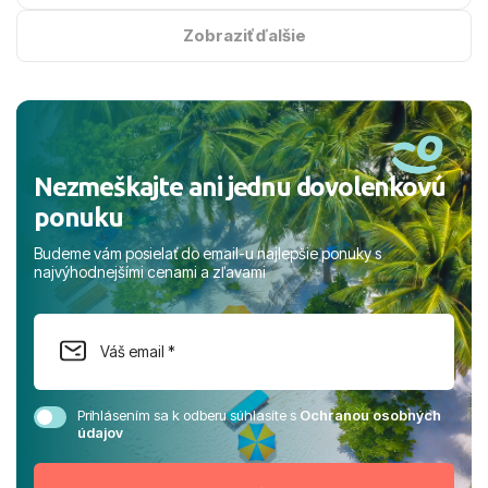
na vysokej úrovni. Všetko bolo zabezpečené na jednotku
s hviezdičkou. ​Už teraz sa tešíme, kam s nami vyrazíte
Zobraziť ďalšie
nabudúce! Ďakujeme za skvelé spomienky. ​S pozdravom
a prianím mnohých ďalších spokojných klientov, Juraj s
rodinou.
Nezmeškajte ani jednu dovolenkovú
ponuku
Budeme vám posielať do email-u najlepšie ponuky s
najvýhodnejšími cenami a zľavami
Prihlásením sa k odberu súhlasíte s
Ochranou osobných
údajov