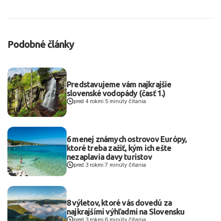
Podobné články
Predstavujeme vám najkrajšie
slovenské vodopády (časť 1.)
pred 4 rokmi
|
5 minúty čítania
6 menej známych ostrovov Európy,
ktoré treba zažiť, kým ich ešte
nezaplavia davy turistov
pred 3 rokmi
|
7 minúty čítania
8 výletov, ktoré vás dovedú za
najkrajšími výhľadmi na Slovensku
pred 3 rokmi
|
6 minúty čítania