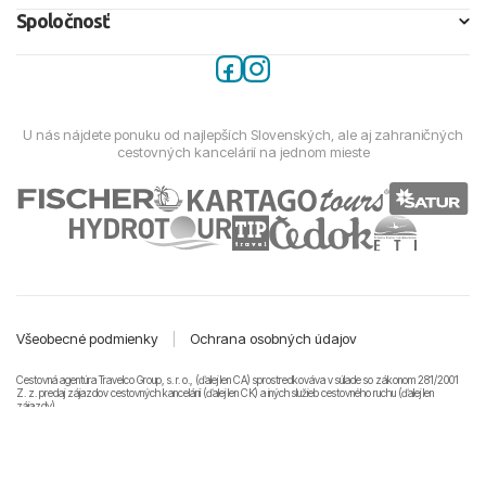
Spoločnosť
U nás nájdete ponuku od najlepších Slovenských, ale aj zahraničných
cestovných kancelárií na jednom mieste
Všeobecné podmienky
|
Ochrana osobných údajov
Cestovná agentúra Travelco Group, s. r. o., (ďalej len CA) sprostredkováva v súlade so zákonom 281/2001
Z. z. predaj zájazdov cestovných kancelárii (ďalej len CK) a iných služieb cestovného ruchu (ďalej len
zájazdy).
© 2011-2026 Travelco Group, s. r. o. Všetky práva vyhradené.