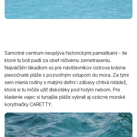
Samotné centrum neoplýva historickými pamiatkami - tie
ktoré tu boli padli za obeť ničivému zemetraseniu.
Najväčším lákadlom sú pre návštevníkov ostrova krásne
piesočnaté pláže s pozvoľným vstupom do mora. Za tými
sem mieria rodiny s malými deťmi i zábavy chtivá mládež,
ktorá si tu môže užiť diskotéky pod holým nebom. Pre
kladenie vajec si tunajšie pláže vybrali aj vzácne morské
korytnačky CARETTY.