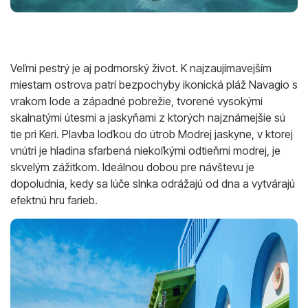
Veľmi pestrý je aj podmorský život. K najzaujímavejším
miestam ostrova patrí bezpochyby ikonická pláž Navagio s
vrakom lode a západné pobrežie, tvorené vysokými
skalnatými útesmi a jaskyňami z ktorých najznámejšie sú
tie pri Keri. Plavba loďkou do útrob Modrej jaskyne, v ktorej
vnútri je hladina sfarbená niekoľkými odtieňmi modrej, je
skvelým zážitkom. Ideálnou dobou pre návštevu je
dopoludnia, kedy sa lúče slnka odrážajú od dna a vytvárajú
efektnú hru farieb.