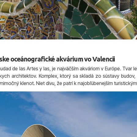
pske oceánografické akvárium vo Valencii
dad de las Artes y las, je najväčším akváriom v Európe. Tvar l
skych architektov. Komplex, ktorý sa skladá zo sústavy budov
nimočný klenot. Niet divu, že patrí k najobľúbenejším turistický