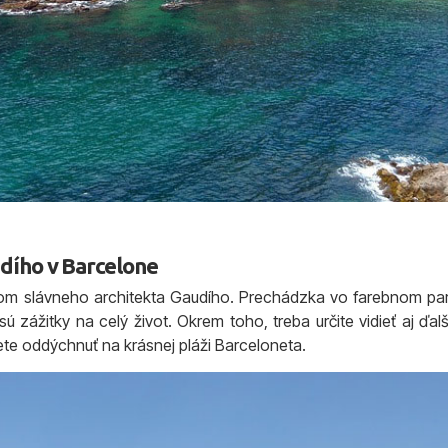
udího v Barcelone
lom slávneho architekta Gaudího. Prechádzka vo farebnom pa
ú zážitky na celý život. Okrem toho, treba určite vidieť aj ďa
te oddýchnuť na krásnej pláži Barceloneta.