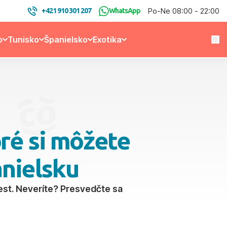
Po-Ne 08:00 - 22:00
+421 910 301 207
WhatsApp
o
Tunisko
Španielsko
Exotika
oré si môžete
anielsku
est. Neveríte? Presvedčte sa