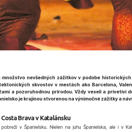
 množstvo nevšedných zážitkov v podobe historickýc
itektonických skvostov v mestách ako Barcelona, Valen
žami a pozoruhodnou prírodou. Vždy veselí a prívetiví 
elsko je krajinou stvorenou na výnimočné zážitky a náv
a Costa Brava v Katalánsku
pobreží v Španielsku. Nielen na juhu Španielska, ale i v Ka