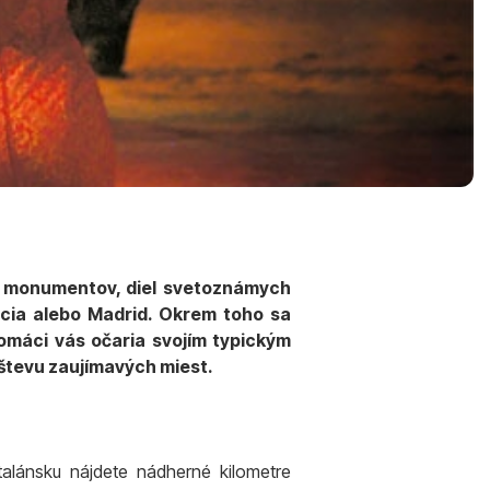
h monumentov, diel svetoznámych
cia alebo Madrid. Okrem toho sa
domáci vás očaria svojím typickým
števu zaujímavých miest.
talánsku nájdete nádherné kilometre