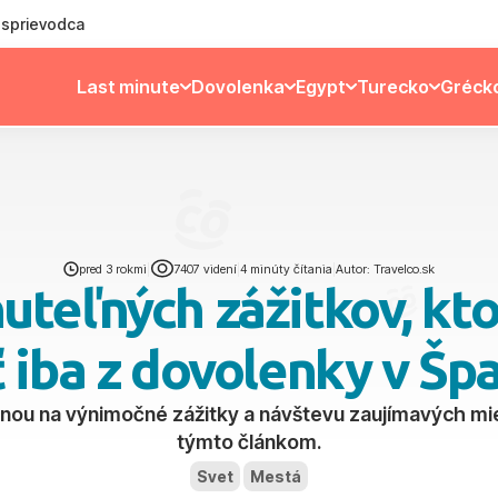
ý sprievodca
Last minute
Dovolenka
Egypt
Turecko
Gréck
pred 3 rokmi
|
7407 videní
|
4 minúty čítania
|
Autor: Travelco.sk
teľných zážitkov, kt
 iba z dovolenky v Šp
renou na výnimočné zážitky a návštevu zaujímavých mi
týmto článkom.
Svet
Mestá