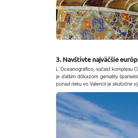
3. Navštívte najväčšie euró
L´Oceanográfico, súčasť komplexu Ciu
je ďalším dôkazom geniality španiel
ponad rieku vo Valencii je skutočne vý