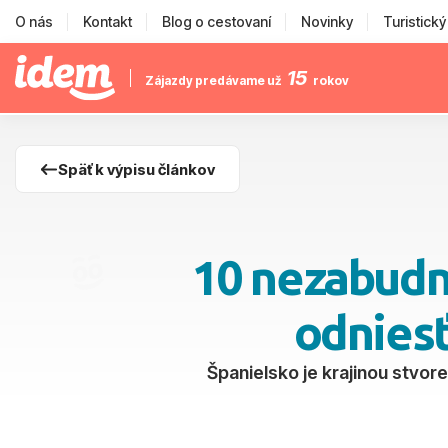
O nás
Kontakt
Blog o cestovaní
Novinky
Turistick
15
Zájazdy predávame už
rokov
Späť k výpisu článkov
10 nezabudnu
odniesť
Španielsko je krajinou stvo