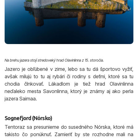
Na brehu jazera stojí stredoveký hrad Olavinlinna z 15. storočia.
Jazero je obľúbené v zime, lebo sa tu dá športovo vyžiť,
avšak milujú to tu aj rybári či rodiny s deťmi, ktoré sa tu
chodia člnkovať. Lákadlom je tiež hrad Olavinlinna
neďaleko mesta Savonlinna, ktorý je známy aj ako perla
jazera Saimaa.
Sognefjord (Nórsko)
Tentoraz sa presunieme do susedného Nórska, ktoré má
takisto čo ponúknuť. Zamieriť by ste rozhodne mali na