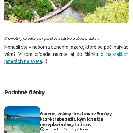
Chorvátsky národný park ponúka množstvo utešených zákutí.
Nenašli ste v našom zozname jazero, ktoré sa páči najviac
vám? V tom prípade nazrite aj do článku
o najkrajších
jazerách na svete
. :)
Podobné články
6 menej známych ostrovov Európy,
ktoré treba zažiť, kým ich ešte
nezaplavia davy turistov
pred 3 rokmi
|
7 minúty čítania