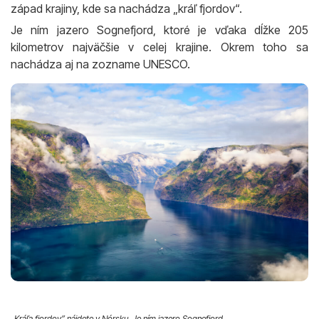
západ krajiny, kde sa nachádza „kráľ fjordov“.
Je ním jazero Sognefjord, ktoré je vďaka dĺžke 205
kilometrov najväčšie v celej krajine. Okrem toho sa
nachádza aj na zozname UNESCO.
„Kráľa fjordov” nájdete v Nórsku. Je ním jazero Sognefjord.