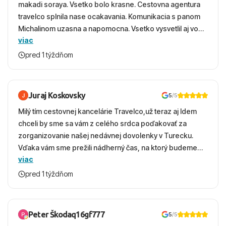
makadi soraya. Vsetko bolo krasne. Cestovna agentura
travelco splnila nase ocakavania. Komunikacia s panom
Michalinom uzasna a napomocna. Vsetko vysvetlil aj vo
viac
vecernych hodinach zaco sa ospravedlnujem. Hotel
krasny, cisty. Sluzby top. Strava, prostredie, more,
pred 1 týždňom
snorchlovanie. Dakujeme velmi pekne S pozdravom
Juraj Koskovsky
5
/5
Milý tím cestovnej kancelárie Travelco,už teraz aj Idem
chceli by sme sa vám z celého srdca poďakovať za
zorganizovanie našej nedávnej dovolenky v Turecku.
Vďaka vám sme prežili nádherný čas, na ktorý budeme
viac
ešte dlho s úsmevom spomínať. ​Všetko prebehlo
absolútne hladko – od prvotného výberu zájazdu, cez
pred 1 týždňom
ochotnú komunikáciu, až po samotný transfer a pobyt. ​
Ubytovaní sme boli v hoteli TUI Magic Life Jacaranda a
bola to trefa do čierneho! ​Čo nás dostalo najviac: ​Skvelé
Peter Škodaq16gf777
5
/5
služby a personál: Vždy usmievaví, ochotní a starostliví