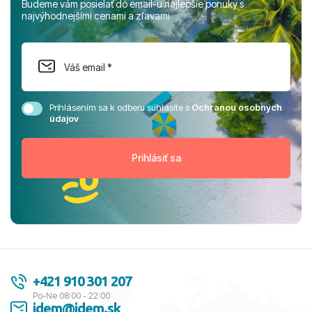
Budeme vám posielať do email-u najlepšie ponuky s
najvýhodnejšími cenami a zľavami
Prihlásením sa k odberu súhlasíte s
Ochranou osobných
údajov
+421 910 301 207
Po-Ne 08:00 - 22:00
idem@idem.sk