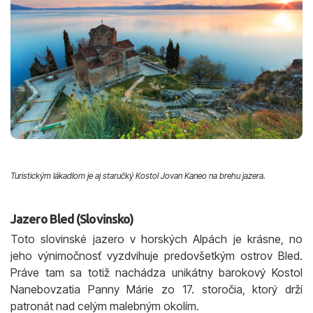
Turistickým lákadlom je aj staručký Kostol Jovan Kaneo na brehu jazera.
Jazero Bled (Slovinsko)
Toto slovinské jazero v horských Alpách je krásne, no
jeho výnimočnosť vyzdvihuje predovšetkým ostrov Bled.
Práve tam sa totiž nachádza unikátny barokový Kostol
Nanebovzatia Panny Márie zo 17. storočia, ktorý drží
patronát nad celým malebným okolím.