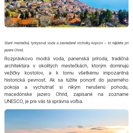
Staré mestečká, tyrkysová voda a zasnežené vrcholky kopcov – to nájdete pri
jazere Ohrid.
Rozprávkovo modrá voda, panenská príroda, tradičná
architektúra v okolitých mestečkách, ktorým dominujú
vežičky kostolov, a k tomu všetkému impozantná
historická pevnosť. Ak sa túžite ponoriť do jazerného
pokoja a vychutnať si nikým nerušenú pohodu,
macedónske jazero Ohrid, zapísané na zozname
UNESCO, je pre vás tá správna voľba.