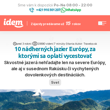
Sme vám k dispozícii
Po-Ne 08:00 - 22:00
+421 910 301 207
WhatsApp
|
15
Zájazdy predávame už
rokov
pred 3 rokmi
|
20690 videní
|
7 minúty čítania
|
Autor: Travelco.sk
10 nádherných jazier Európy, za
ktorými sa oplatí vycestovať
Skvostné jazerá nehľadajte len na severe Európy,
ale aj v susednom Rakúsku či vychytených
dovolenkových destináciách.
Svet