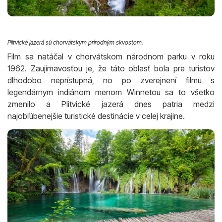
Plitvické jazerá sú chorvátskym prírodným skvostom.
Film sa natáčal v chorvátskom národnom parku v roku
1962. Zaujímavosťou je, že táto oblasť bola pre turistov
dlhodobo neprístupná, no po zverejnení filmu s
legendárnym indiánom menom Winnetou sa to všetko
zmenilo a Plitvické jazerá dnes patria medzi
najobľúbenejšie turistické destinácie v celej krajine.