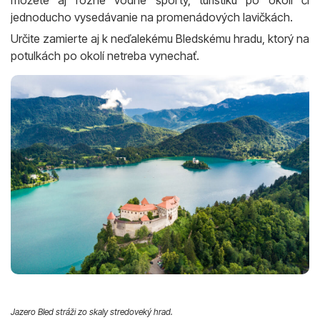
môžete aj rôzne vodné športy, turistiku po okolí či
jednoducho vysedávanie na promenádových lavičkách.
Určite zamierte aj k neďalekému Bledskému hradu, ktorý na
potulkách po okolí netreba vynechať.
Jazero Bled stráži zo skaly stredoveký hrad.