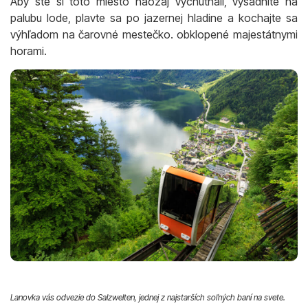
Aby ste si toto miesto naozaj vychutnali, vysadnite na
palubu lode, plavte sa po jazernej hladine a kochajte sa
výhľadom na čarovné mestečko. obklopené majestátnymi
horami.
Lanovka vás odvezie do Salzwelten, jednej z najstarších soľných baní na svete.