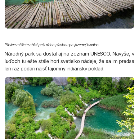
Plitvice môžete obísť peši alebo plavbou po jazernej hladine.
Národný park sa dostal aj na zoznam UNESCO. Navyše, v
ľuďoch tu ešte stále horí svetielko nádeje, že sa im predsa
len raz podarí nájsť tajomný indiánsky poklad.