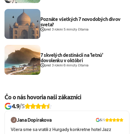
Poznáte všetkých 7 novodobých divov
sveta?
pred 3 rokmi
|
5 minúty čítania
7 skvelých destinácií na 'letnú'
dovolenku v októbri
pred 3 rokmi
|
6 minúty čítania
Čo o nás hovoria naši zákazníci
4.9
/5
Jana Dopirakova
5
/5
Včera sme sa vratili z Hurgady konkretne hotel Jazz