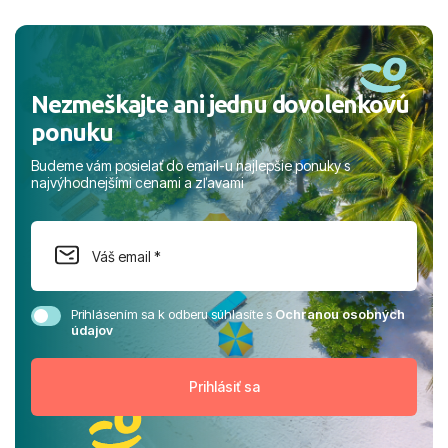
a prianím mnohých ďalších spokojných klientov, Juraj s
rodinou.
Nezmeškajte ani jednu dovolenkovú
ponuku
Budeme vám posielať do email-u najlepšie ponuky s
najvýhodnejšími cenami a zľavami
Prihlásením sa k odberu súhlasíte s
Ochranou osobných
údajov