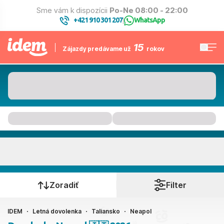
Sme vám k dispozícii
Po-Ne 08:00 - 22:00
+421 910 301 207
WhatsApp
|
15
Zájazdy predávame už
rokov
Neapol
Kedy cestujete?
Zoradiť
Filter
IDEM
Letná dovolenka
Taliansko
Neapol
Ako cestujete?