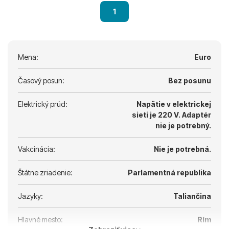
1
Mena:
Euro
Časový posun:
Bez posunu
Elektrický prúd:
Napätie v elektrickej
sieti je 220 V.
Adaptér
nie je potrebný.
Vakcinácia:
Nie je potrebná.
Štátne zriadenie:
Parlamentná republika
Jazyky:
Taliančina
Hlavné mesto:
Rím