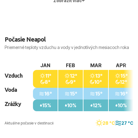
Zobraziť viac
Počasie Neapol
Priemerné teploty vzduchu a vody v jednotlivých mesiacoch roka
JAN
FEB
MAR
APR
Vzduch
11°
12°
13°
15°
8°
9°
10°
12°
Voda
16°
15°
15°
16°
Zrážky
15%
10%
12%
10%
28 °C
27 °C
Aktuálne počasie v destinacii