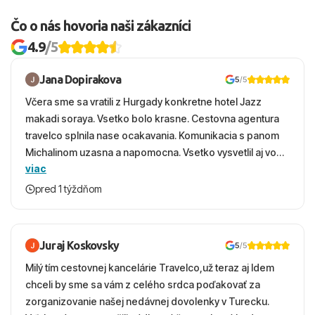
Čo o nás hovoria naši zákazníci
4.9
/5
Jana Dopirakova
5
/5
Včera sme sa vratili z Hurgady konkretne hotel Jazz
makadi soraya. Vsetko bolo krasne. Cestovna agentura
travelco splnila nase ocakavania. Komunikacia s panom
Michalinom uzasna a napomocna. Vsetko vysvetlil aj vo
viac
vecernych hodinach zaco sa ospravedlnujem. Hotel
krasny, cisty. Sluzby top. Strava, prostredie, more,
pred 1 týždňom
snorchlovanie. Dakujeme velmi pekne S pozdravom
Juraj Koskovsky
5
/5
Milý tím cestovnej kancelárie Travelco,už teraz aj Idem
chceli by sme sa vám z celého srdca poďakovať za
zorganizovanie našej nedávnej dovolenky v Turecku.