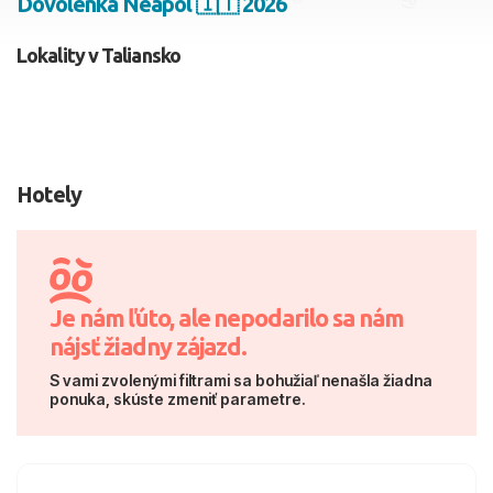
Dovolenka Neapol 🇮🇹 2026
2 dospelí, 0 deti
Lokality v Taliansko
Skyť
Hotely
Je nám ľúto, ale nepodarilo sa nám
nájsť žiadny zájazd.
S vami zvolenými filtrami sa bohužiaľ nenašla žiadna
ponuka, skúste zmeniť parametre.