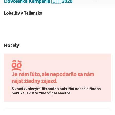
Dovolenka Kampánia 🇮🇹 2026
2 dospelí, 0 deti
Lokality v Taliansko
Skyť
Hotely
Je nám ľúto, ale nepodarilo sa nám
nájsť žiadny zájazd.
S vami zvolenými filtrami sa bohužiaľ nenašla žiadna
ponuka, skúste zmeniť parametre.