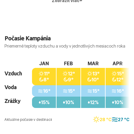
Zobraziť viac
Počasie Kampánia
Priemerné teploty vzduchu a vody v jednotlivých mesiacoch roka
JAN
FEB
MAR
APR
Vzduch
11°
12°
13°
15°
8°
9°
10°
12°
Voda
16°
15°
15°
16°
Zrážky
15%
10%
12%
10%
28 °C
27 °C
Aktuálne počasie v destinacii