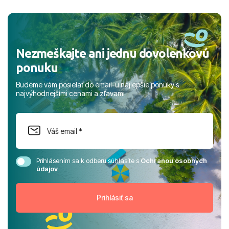
a prianím mnohých ďalších spokojných klientov, Juraj s
rodinou.
Nezmeškajte ani jednu dovolenkovú
ponuku
Budeme vám posielať do email-u najlepšie ponuky s
najvýhodnejšími cenami a zľavami
Prihlásením sa k odberu súhlasíte s
Ochranou osobných
údajov