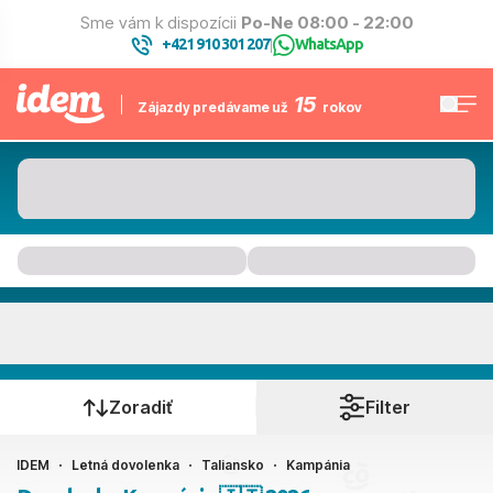
Sme vám k dispozícii
Po-Ne 08:00 - 22:00
+421 910 301 207
WhatsApp
|
15
Zájazdy predávame už
rokov
Kampánia
Kedy cestujete?
Zoradiť
Filter
IDEM
Letná dovolenka
Taliansko
Kampánia
Ako cestujete?