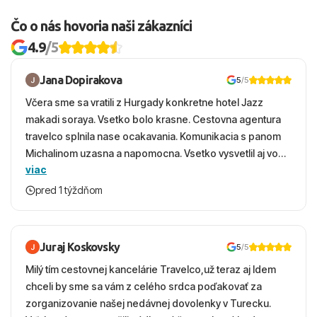
Čo o nás hovoria naši zákazníci
4.9
/5
Jana Dopirakova
5
/5
Včera sme sa vratili z Hurgady konkretne hotel Jazz
makadi soraya. Vsetko bolo krasne. Cestovna agentura
travelco splnila nase ocakavania. Komunikacia s panom
Michalinom uzasna a napomocna. Vsetko vysvetlil aj vo
viac
vecernych hodinach zaco sa ospravedlnujem. Hotel
krasny, cisty. Sluzby top. Strava, prostredie, more,
pred 1 týždňom
snorchlovanie. Dakujeme velmi pekne S pozdravom
Juraj Koskovsky
5
/5
Milý tím cestovnej kancelárie Travelco,už teraz aj Idem
chceli by sme sa vám z celého srdca poďakovať za
zorganizovanie našej nedávnej dovolenky v Turecku.