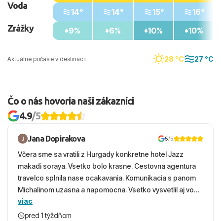
Voda
14°
14°
15°
16°
Zrážky
9%
6%
10%
10%
28 °C
27 °C
Aktuálne počasie v destinacii
Čo o nás hovoria naši zákazníci
4.9
/5
Jana Dopirakova
5
/5
Včera sme sa vratili z Hurgady konkretne hotel Jazz
makadi soraya. Vsetko bolo krasne. Cestovna agentura
travelco splnila nase ocakavania. Komunikacia s panom
Michalinom uzasna a napomocna. Vsetko vysvetlil aj vo
viac
vecernych hodinach zaco sa ospravedlnujem. Hotel
krasny, cisty. Sluzby top. Strava, prostredie, more,
pred 1 týždňom