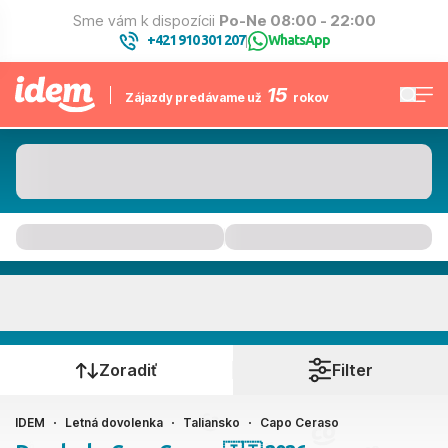
Sme vám k dispozícii
Po-Ne 08:00 - 22:00
+421 910 301 207
WhatsApp
|
15
Zájazdy predávame už
rokov
Capo Ceraso
Kedy cestujete?
Zoradiť
Filter
IDEM
Letná dovolenka
Taliansko
Capo Ceraso
Ako cestujete?