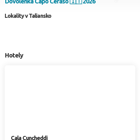
Dovolenka Capo Ceraso 🇮🇹 2026
2 dospelí, 0 deti
Lokality v Taliansko
Skyť
Hotely
Cala Cuncheddi