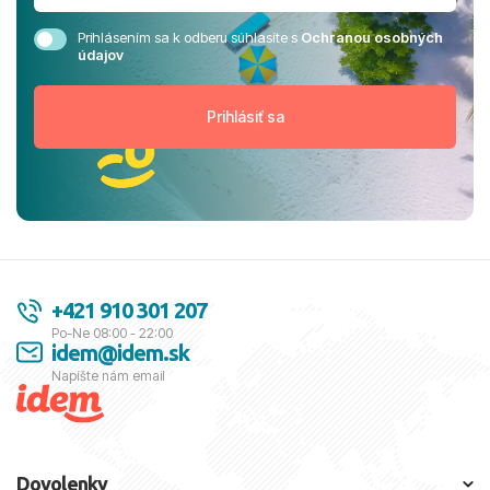
Prihlásením sa k odberu súhlasíte s
Ochranou osobných
údajov
+421 910 301 207
Po-Ne 08:00 - 22:00
idem@idem.sk
Napíšte nám email
Dovolenky