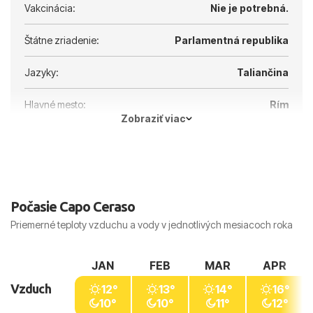
Vakcinácia:
Nie je potrebná.
Štátne zriadenie:
Parlamentná republika
Jazyky:
Taliančina
Hlavné mesto:
Rím
Zobraziť viac
Počasie Capo Ceraso
Priemerné teploty vzduchu a vody v jednotlivých mesiacoch roka
JAN
FEB
MAR
APR
Vzduch
12°
13°
14°
16°
10°
10°
11°
12°