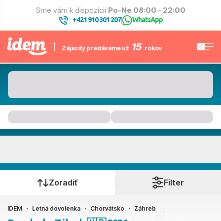
Sme vám k dispozícii
Po-Ne 08:00 - 22:00
+421 910 301 207
WhatsApp
|
15
Zájazdy predávame už
rokov
Záhreb
Kedy cestujete?
Zoradiť
Filter
IDEM
Letná dovolenka
Chorvátsko
Záhreb
Ako cestujete?