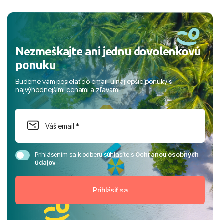
a prianím mnohých ďalších spokojných klientov, Juraj s
rodinou.
Nezmeškajte ani jednu dovolenkovú
ponuku
Budeme vám posielať do email-u najlepšie ponuky s
najvýhodnejšími cenami a zľavami
Prihlásením sa k odberu súhlasíte s
Ochranou osobných
údajov