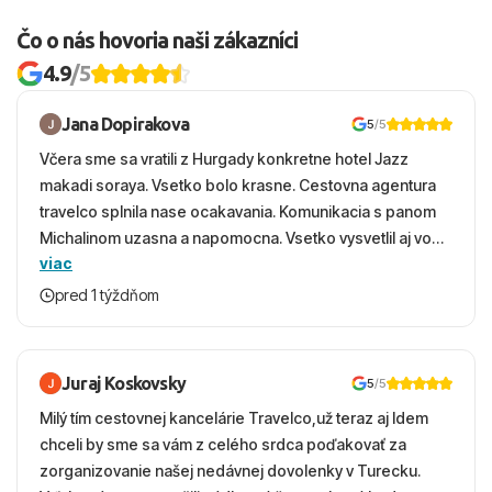
Čo o nás hovoria naši zákazníci
4.9
/5
Jana Dopirakova
5
/5
Včera sme sa vratili z Hurgady konkretne hotel Jazz
makadi soraya. Vsetko bolo krasne. Cestovna agentura
travelco splnila nase ocakavania. Komunikacia s panom
Michalinom uzasna a napomocna. Vsetko vysvetlil aj vo
viac
vecernych hodinach zaco sa ospravedlnujem. Hotel
krasny, cisty. Sluzby top. Strava, prostredie, more,
pred 1 týždňom
snorchlovanie. Dakujeme velmi pekne S pozdravom
Juraj Koskovsky
5
/5
Milý tím cestovnej kancelárie Travelco,už teraz aj Idem
chceli by sme sa vám z celého srdca poďakovať za
zorganizovanie našej nedávnej dovolenky v Turecku.