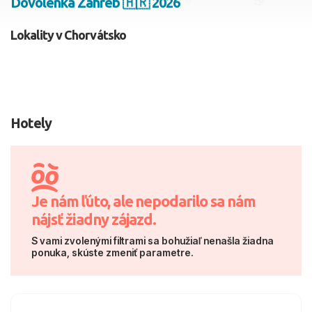
Dovolenka Záhreb 🇭🇷 2026
2 dospelí, 0 deti
Lokality v Chorvátsko
Skyť
Hotely
Je nám ľúto, ale nepodarilo sa nám
nájsť žiadny zájazd.
S vami zvolenými filtrami sa bohužiaľ nenašla žiadna
ponuka, skúste zmeniť parametre.