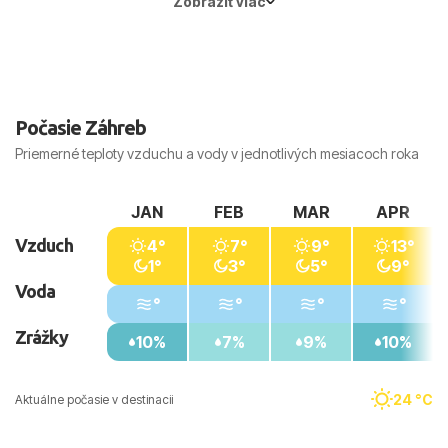
Zobraziť viac
Počasie Záhreb
Priemerné teploty vzduchu a vody v jednotlivých mesiacoch roka
JAN
FEB
MAR
APR
Vzduch
4°
7°
9°
13°
1°
3°
5°
9°
Voda
°
°
°
°
Zrážky
10%
7%
9%
10%
24 °C
Aktuálne počasie v destinacii