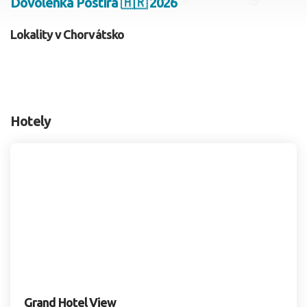
Dovolenka Postira 🇭🇷 2026
2 dospelí, 0 deti
Lokality v Chorvátsko
Skyť
Hotely
Grand Hotel View