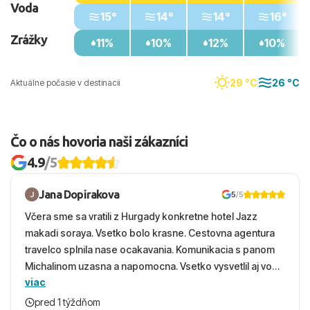
Voda
15°
14°
14°
16°
Zrážky
11%
10%
12%
10%
29 °C
26 °C
Aktuálne počasie v destinacii
Čo o nás hovoria naši zákazníci
4.9
/5
Jana Dopirakova
5
/5
Včera sme sa vratili z Hurgady konkretne hotel Jazz
makadi soraya. Vsetko bolo krasne. Cestovna agentura
travelco splnila nase ocakavania. Komunikacia s panom
Michalinom uzasna a napomocna. Vsetko vysvetlil aj vo
viac
vecernych hodinach zaco sa ospravedlnujem. Hotel
krasny, cisty. Sluzby top. Strava, prostredie, more,
pred 1 týždňom