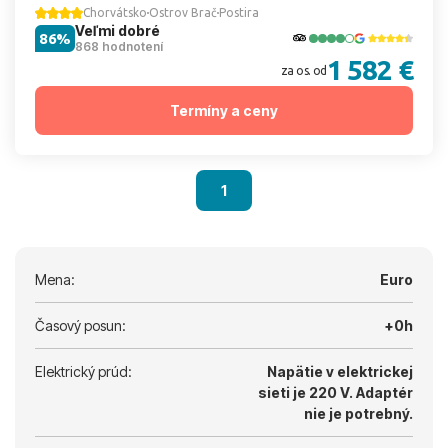
Chorvátsko
Ostrov Brač
Postira
Veľmi dobré
86%
868 hodnotení
1 582 €
za os. od
Termíny a ceny
1
Mena:
Euro
Časový posun:
+0h
Elektrický prúd:
Napätie v elektrickej
sieti je 220 V.
Adaptér
nie je potrebný.