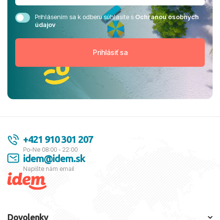
Prihlásením sa k odberu súhlasíte s
Ochranou osobných
údajov
+421 910 301 207
Po-Ne 08:00 - 22:00
idem@idem.sk
Napíšte nám email
Dovolenky