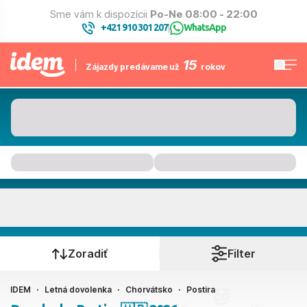
Sme vám k dispozícii
Po-Ne 08:00 - 22:00
+421 910 301 207
WhatsApp
|
15
Zájazdy predávame už
rokov
Postira
Kedy cestujete?
Zoradiť
Filter
IDEM
Letná dovolenka
Chorvátsko
Postira
Ako cestujete?