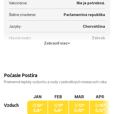
Vakcinácia:
Nie je potrebná.
Štátne zriadenie:
Parlamentná republika
Jazyky:
Chorvátčina
Hlavné mesto:
Záhreb
Zobraziť viac
Počasie Postira
Priemerné teploty vzduchu a vody v jednotlivých mesiacoch roka
JAN
FEB
MAR
APR
Vzduch
10°
11°
13°
16°
8°
9°
10°
12°