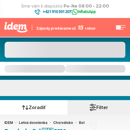
Sme vám k dispozícii
Po-Ne 08:00 - 22:00
+421 910 301 207
WhatsApp
|
15
Zájazdy predávame už
rokov
Bol
Kedy cestujete?
Zoradiť
Filter
IDEM
Letná dovolenka
Chorvátsko
Bol
Ako cestujete?