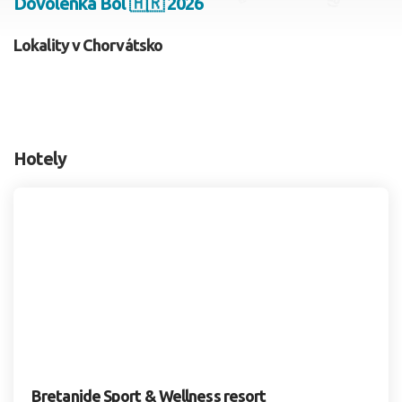
Dovolenka Bol 🇭🇷 2026
2 dospelí, 0 deti
Lokality v Chorvátsko
Skyť
Hotely
Bretanide Sport & Wellness resort