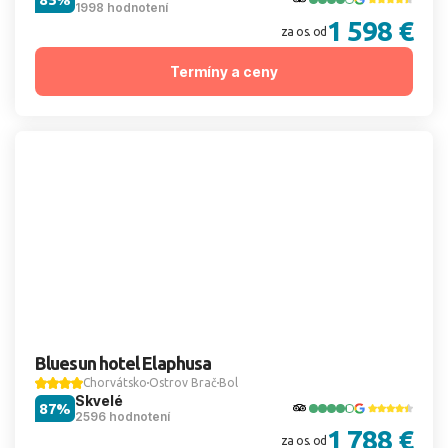
1998 hodnotení
1 598 €
za os. od
Termíny a ceny
Bluesun hotel Elaphusa
Chorvátsko
Ostrov Brač
Bol
Skvelé
87%
2596 hodnotení
1 788 €
za os. od