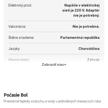
Elektrický prúd:
Napätie v elektrickej
sieti je 220 V.
Adaptér
nie je potrebný.
Vakcinácia:
Nie je potrebná.
Štátne zriadenie:
Parlamentná republika
Jazyky:
Chorvátčina
Hlavné mesto:
Záhreb
Zobraziť viac
Počasie Bol
Priemerné teploty vzduchu a vody v jednotlivých mesiacoch roka