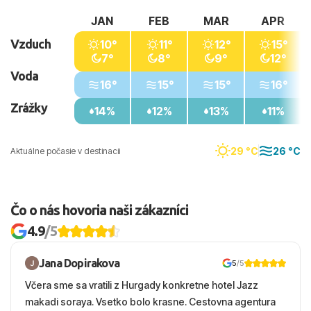
JAN
FEB
MAR
APR
Vzduch
10°
11°
12°
15°
7°
8°
9°
12°
Voda
16°
15°
15°
16°
Zrážky
14%
12%
13%
11%
29 °C
26 °C
Aktuálne počasie v destinacii
Čo o nás hovoria naši zákazníci
4.9
/5
Jana Dopirakova
5
/5
Včera sme sa vratili z Hurgady konkretne hotel Jazz
makadi soraya. Vsetko bolo krasne. Cestovna agentura