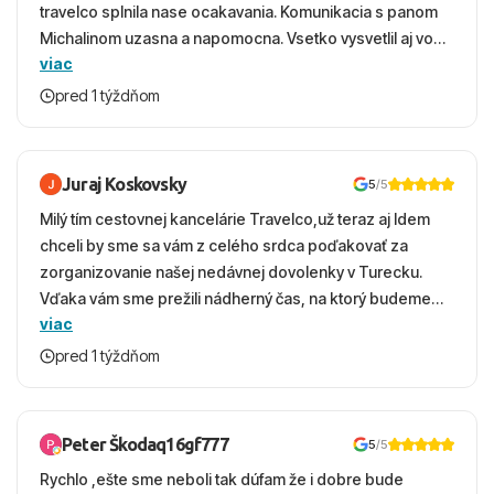
travelco splnila nase ocakavania. Komunikacia s panom
Michalinom uzasna a napomocna. Vsetko vysvetlil aj vo
viac
vecernych hodinach zaco sa ospravedlnujem. Hotel
krasny, cisty. Sluzby top. Strava, prostredie, more,
pred 1 týždňom
snorchlovanie. Dakujeme velmi pekne S pozdravom
Juraj Koskovsky
5
/5
Milý tím cestovnej kancelárie Travelco,už teraz aj Idem
chceli by sme sa vám z celého srdca poďakovať za
zorganizovanie našej nedávnej dovolenky v Turecku.
Vďaka vám sme prežili nádherný čas, na ktorý budeme
viac
ešte dlho s úsmevom spomínať. ​Všetko prebehlo
absolútne hladko – od prvotného výberu zájazdu, cez
pred 1 týždňom
ochotnú komunikáciu, až po samotný transfer a pobyt. ​
Ubytovaní sme boli v hoteli TUI Magic Life Jacaranda a
bola to trefa do čierneho! ​Čo nás dostalo najviac: ​Skvelé
Peter Škodaq16gf777
5
/5
služby a personál: Vždy usmievaví, ochotní a starostliví
Rychlo ,ešte sme neboli tak dúfam že i dobre bude
ľudia. ​Gastro zážitok: Výborné, pestré a čerstvé jedlo