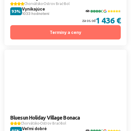
Chorvátsko
Ostrov Brač
Bol
Vynikajúce
93%
1033 hodnotení
1 436 €
za os. od
Termíny a ceny
Bluesun Holiday Village Bonaca
Chorvátsko
Ostrov Brač
Bol
Veľmi dobré
85%