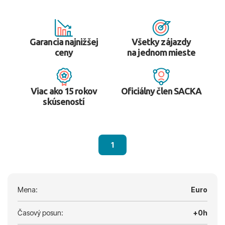
Garancia najnižšej
Všetky zájazdy
ceny
na jednom mieste
Viac ako 15 rokov
Oficiálny člen SACKA
skúseností
1
Mena:
Euro
Časový posun:
+0h