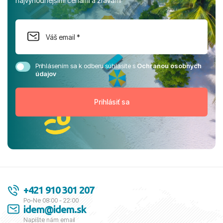
najvýhodnejšími cenami a zľavami
Prihlásením sa k odberu súhlasíte s
Ochranou osobných
údajov
+421 910 301 207
Po-Ne 08:00 - 22:00
idem@idem.sk
Napíšte nám email