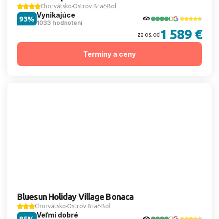
Chorvátsko
Ostrov Brač
Bol
Vynikajúce
93%
1033 hodnotení
1 589 €
za os. od
Termíny a ceny
Bluesun Holiday Village Bonaca
Chorvátsko
Ostrov Brač
Bol
Veľmi dobré
85%