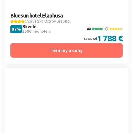
Bluesun hotel Elaphusa
Chorvátsko
Ostrov Brač
Bol
Skvelé
87%
2596 hodnotení
1 788 €
za os. od
Termíny a ceny