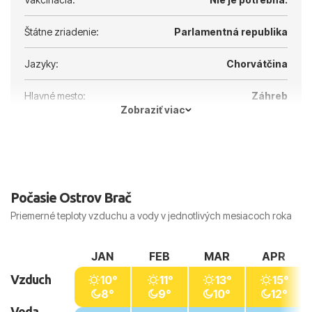
Štátne zriadenie:
Parlamentná republika
Jazyky:
Chorvátčina
Hlavné mesto:
Záhreb
Zobraziť viac
Počasie Ostrov Brač
Priemerné teploty vzduchu a vody v jednotlivých mesiacoch roka
JAN
FEB
MAR
APR
Vzduch
10°
11°
13°
15°
8°
9°
10°
12°
Voda