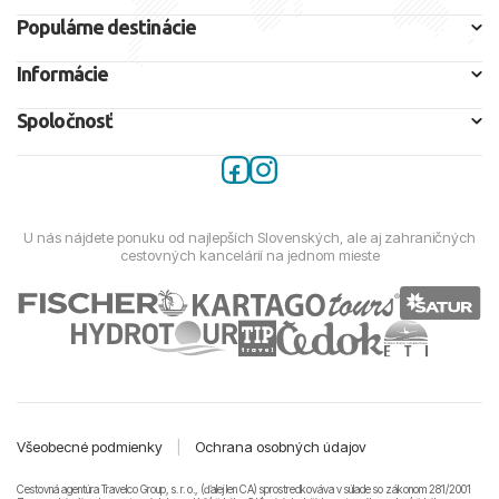
Populárne destinácie
Informácie
Spoločnosť
U nás nájdete ponuku od najlepších Slovenských, ale aj zahraničných
cestovných kancelárií na jednom mieste
Všeobecné podmienky
|
Ochrana osobných údajov
Cestovná agentúra Travelco Group, s. r. o., (ďalej len CA) sprostredkováva v súlade so zákonom 281/2001