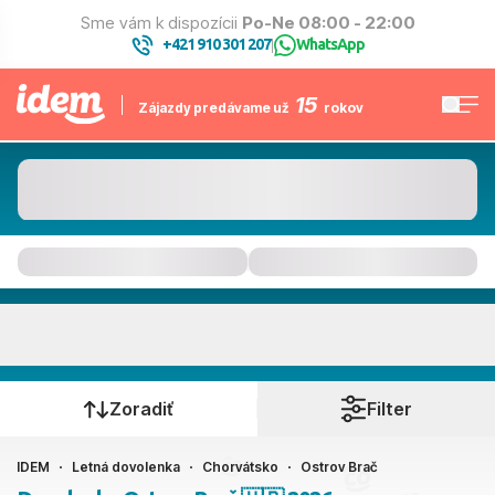
Sme vám k dispozícii
Po-Ne 08:00 - 22:00
+421 910 301 207
WhatsApp
|
15
Zájazdy predávame už
rokov
Ostrov Brač
Kedy cestujete?
Zoradiť
Filter
IDEM
Letná dovolenka
Chorvátsko
Ostrov Brač
Ako cestujete?