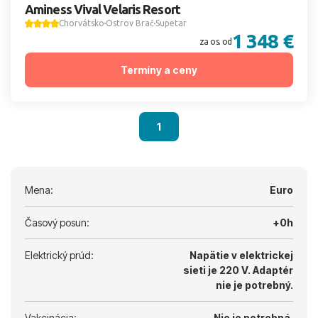
Aminess Vival Velaris Resort
Chorvátsko
Ostrov Brač
Supetar
1 348 €
za os. od
Termíny a ceny
1
Mena:
Euro
Časový posun:
+0h
Elektrický prúd:
Napätie v elektrickej
sieti je 220 V.
Adaptér
nie je potrebný.
Vakcinácia:
Nie je potrebná.