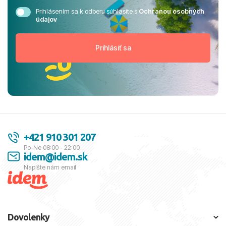
Prihlásením sa k odberu súhlasíte s
Ochranou osobných
údajov
+421 910 301 207
Po-Ne 08:00 - 22:00
idem@idem.sk
Napíšte nám email
Dovolenky