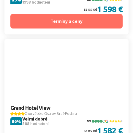
1998 hodnotení
1 598 €
za os. od
Termíny a ceny
Grand Hotel View
Chorvátsko
Ostrov Brač
Postira
Veľmi dobré
86%
868 hodnotení
1 582 €
za os. od