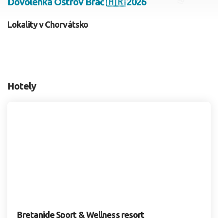
Dovolenka Ostrov Brač 🇭🇷 2026
2 dospelí, 0 deti
Lokality v Chorvátsko
Skyť
Hotely
Bretanide Sport & Wellness resort