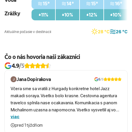
15°
14°
15°
16°
Zrážky
11%
10%
12%
10%
28 °C
26 °C
Aktuálne počasie v destinacii
Čo o nás hovoria naši zákazníci
4.9
/5
Jana Dopirakova
5
/5
Včera sme sa vratili z Hurgady konkretne hotel Jazz
makadi soraya. Vsetko bolo krasne. Cestovna agentura
travelco splnila nase ocakavania. Komunikacia s panom
Michalinom uzasna a napomocna. Vsetko vysvetlil aj vo
viac
vecernych hodinach zaco sa ospravedlnujem. Hotel
krasny, cisty. Sluzby top. Strava, prostredie, more,
pred 1 týždňom
snorchlovanie. Dakujeme velmi pekne S pozdravom