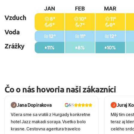
JAN
FEB
MAR
Vzduch
8°
10°
11°
6°
7°
9°
Voda
12°
11°
12°
Zrážky
11%
8%
10%
Čo o nás hovoria naši zákazníci
Jana Dopirakova
Juraj K
5
/5
Včera sme sa vratili z Hurgady konkretne
Milý tím ces
hotel Jazz makadi soraya. Vsetko bolo
teraz aj Id
krasne. Cestovna agentura travelco
celého srd