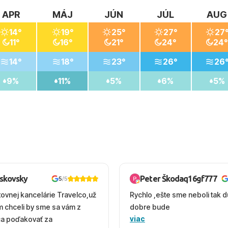
APR
MÁJ
JÚN
JÚL
AUG
14°
19°
25°
27°
27
11°
16°
21°
24°
24°
14°
18°
23°
26°
26
9%
11%
5%
6%
5%
oskovsky
Peter Škodaq16gf777
5
/5
tovnej kancelárie Travelco,už
Rychlo ,ešte sme neboli tak d
em chceli by sme sa vám z
dobre bude
viac
ca poďakovať za