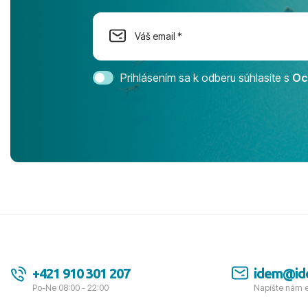
dostatok pri
Cestovnú ka
Magic Life 
svedomím o
bezstarostn
Prihlásením sa k odberu súhlasíte s
Oc
úrovni. Vše
jednotku s h
tešíme, kam
Ďakujeme za
pozdravom 
spokojných k
+421 910 301 207
idem@id
Po-Ne 08:00 - 22:00
Napíšte nám 