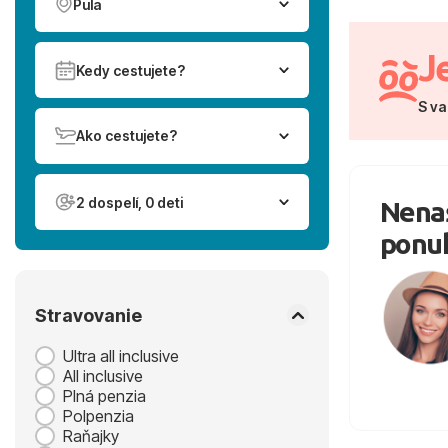
Pula
J
Kedy cestujete?
S va
Ako cestujete?
2 dospelí, 0 deti
Nenaš
ponu
Stravovanie
Ultra all inclusive
All inclusive
Plná penzia
Polpenzia
Raňajky