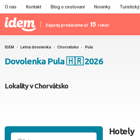
O nás
Kontakt
Blog o cestovaní
Novinky
Turistick
15
Zájazdy predávame už
rokov
IDEM
Letná dovolenka
Chorvátsko
Pula
Dovolenka Pula 🇭🇷 2026
Lokality v Chorvátsko
Hotely