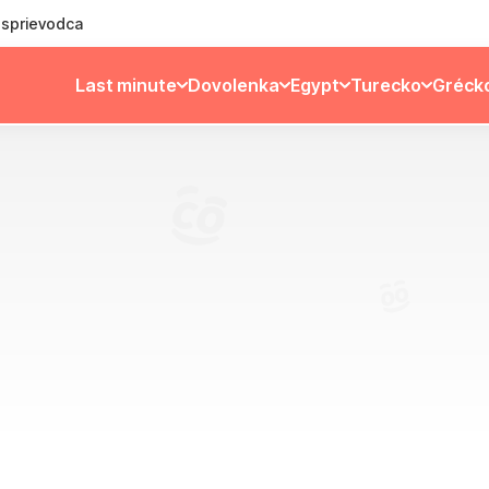
ý sprievodca
Last minute
Dovolenka
Egypt
Turecko
Gréck