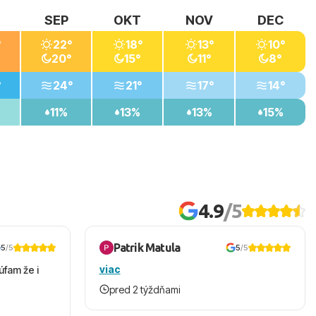
SEP
OKT
NOV
DEC
°
22°
18°
13°
10°
20°
15°
11°
8°
°
24°
21°
17°
14°
11%
13%
13%
15%
4.9
/5
Patrik Matula
5
/5
5
/5
viac
úfam že i
pred 2 týždňami