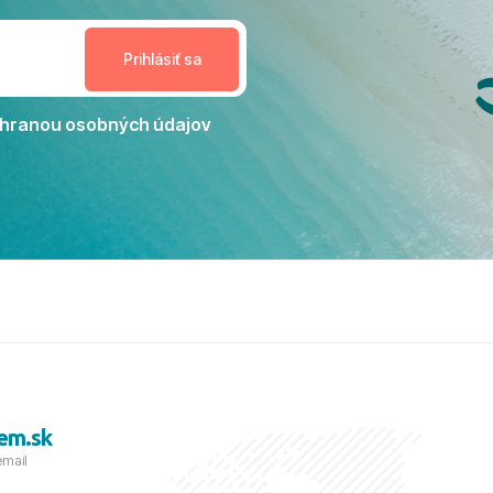
estoru na dokonalý relax. ​
nceláriu Travelco aj hotel TUI
Jacaranda môžeme s čistým
dporučiť každému, kto hľadá
ú dovolenku na vysokej
hranou osobných údajov
tko bolo zabezpečené na
viezdičkou. ​Už teraz sa
 s nami vyrazíte nabudúce!
 skvelé spomienky. ​S
a prianím mnohých ďalších
lientov, Juraj s rodinou.
em.sk
email