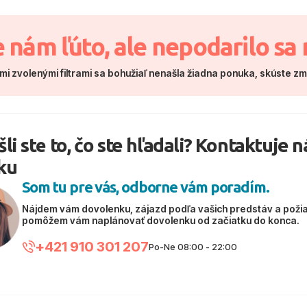
e nám ľúto, ale nepodarilo sa 
mi zvolenými filtrami sa bohužiaľ nenašla žiadna ponuka, skúste z
li ste to, čo ste hľadali? Kontaktuje 
ku
Som tu pre vás, odborne vám poradím.
Nájdem vám dovolenku, zájazd podľa vašich predstáv a poži
pomôžem vám naplánovať dovolenku od začiatku do konca.
+421 910 301 207
Po-Ne 08:00 - 22:00