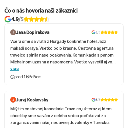
Čo o nás hovoria naši zákazníci
4.9
/5
Jana Dopirakova
5
/5
Včera sme sa vratili z Hurgady konkretne hotel Jazz
makadi soraya. Vsetko bolo krasne. Cestovna agentura
travelco splnila nase ocakavania. Komunikacia s panom
Michalinom uzasna a napomocna. Vsetko vysvetlil aj vo
viac
vecernych hodinach zaco sa ospravedlnujem. Hotel
krasny, cisty. Sluzby top. Strava, prostredie, more,
pred 1 týždňom
snorchlovanie. Dakujeme velmi pekne S pozdravom
Juraj Koskovsky
5
/5
Milý tím cestovnej kancelárie Travelco,už teraz aj Idem
chceli by sme sa vám z celého srdca poďakovať za
zorganizovanie našej nedávnej dovolenky v Turecku.