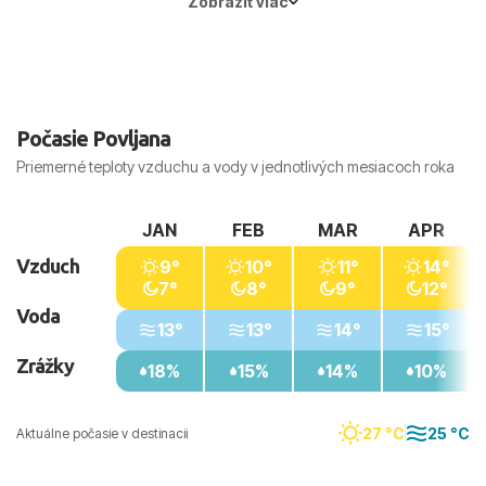
Zobraziť viac
Počasie Povljana
Priemerné teploty vzduchu a vody v jednotlivých mesiacoch roka
JAN
FEB
MAR
APR
Vzduch
9°
10°
11°
14°
7°
8°
9°
12°
Voda
13°
13°
14°
15°
Zrážky
18%
15%
14%
10%
27 °C
25 °C
Aktuálne počasie v destinacii