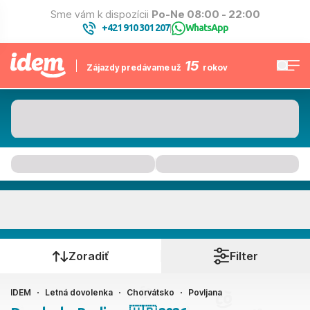
Sme vám k dispozícii
Po-Ne 08:00 - 22:00
+421 910 301 207
WhatsApp
|
15
Zájazdy predávame už
rokov
Povljana
Kedy cestujete?
Zoradiť
Filter
IDEM
Letná dovolenka
Chorvátsko
Povljana
Ako cestujete?