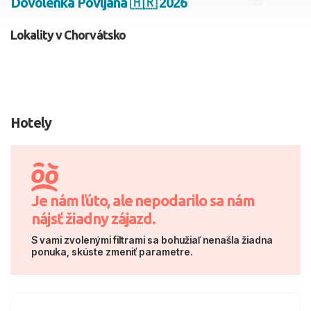
Dovolenka Povljana 🇭🇷 2026
2 dospelí, 0 deti
Lokality v Chorvátsko
Skyť
Hotely
Je nám ľúto, ale nepodarilo sa nám
nájsť žiadny zájazd.
S vami zvolenými filtrami sa bohužiaľ nenašla žiadna
ponuka, skúste zmeniť parametre.