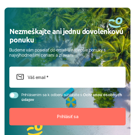
a prianím mnohých ďalších spokojných klientov, Juraj s
rodinou.
Nezmeškajte ani jednu dovolenkovú
ponuku
Budeme vám posielať do email-u najlepšie ponuky s
najvýhodnejšími cenami a zľavami
Prihlásením sa k odberu súhlasíte s
Ochranou osobných
údajov