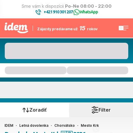
Sme vám k dispozícii
Po-Ne 08:00 - 22:00
+421 910 301 207
WhatsApp
|
15
Zájazdy predávame už
rokov
Mesto Krk
Kedy cestujete?
Zoradiť
Filter
IDEM
Letná dovolenka
Chorvátsko
Mesto Krk
Ako cestujete?