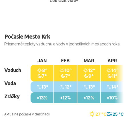
Zobraziť viac
Počasie Mesto Krk
Priemerné teploty vzduchu a vody v jednotlivých mesiacoch roka
JAN
FEB
MAR
APR
Vzduch
8°
10°
12°
14°
7°
7°
9°
11°
Voda
13°
12°
13°
14°
Zrážky
13%
12%
12%
10%
27 °C
25 °C
Aktuálne počasie v destinacii