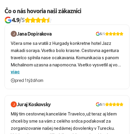
Čo o nás hovoria naši zákazníci
4.9
/5
Jana Dopirakova
5
/5
Včera sme sa vratili z Hurgady konkretne hotel Jazz
makadi soraya. Vsetko bolo krasne. Cestovna agentura
travelco splnila nase ocakavania. Komunikacia s panom
Michalinom uzasna a napomocna. Vsetko vysvetlil aj vo
viac
vecernych hodinach zaco sa ospravedlnujem. Hotel
krasny, cisty. Sluzby top. Strava, prostredie, more,
pred 1 týždňom
snorchlovanie. Dakujeme velmi pekne S pozdravom
Juraj Koskovsky
5
/5
Milý tím cestovnej kancelárie Travelco,už teraz aj Idem
chceli by sme sa vám z celého srdca poďakovať za
zorganizovanie našej nedávnej dovolenky v Turecku.