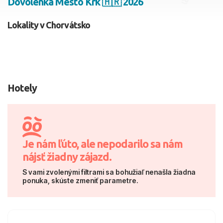
Dovolenka Mesto Krk 🇭🇷 2026
2 dospelí, 0 deti
Lokality v Chorvátsko
Skyť
Hotely
Je nám ľúto, ale nepodarilo sa nám
nájsť žiadny zájazd.
S vami zvolenými filtrami sa bohužiaľ nenašla žiadna
ponuka, skúste zmeniť parametre.