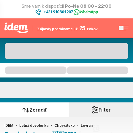
Sme vám k dispozícii
Po-Ne 08:00 - 22:00
+421 910 301 207
WhatsApp
|
15
Zájazdy predávame už
rokov
Lovran
Kedy cestujete?
Zoradiť
Filter
IDEM
Letná dovolenka
Chorvátsko
Lovran
Ako cestujete?