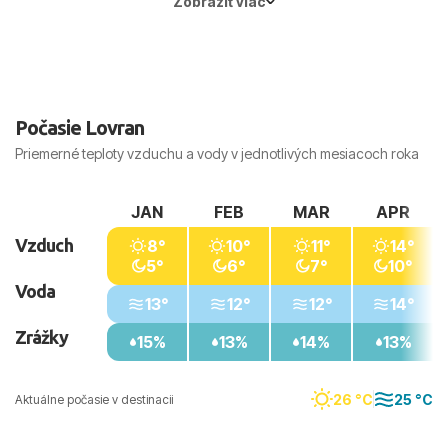
Zobraziť viac
Počasie Lovran
Priemerné teploty vzduchu a vody v jednotlivých mesiacoch roka
JAN
FEB
MAR
APR
Vzduch
8°
10°
11°
14°
5°
6°
7°
10°
Voda
13°
12°
12°
14°
Zrážky
15%
13%
14%
13%
26 °C
25 °C
Aktuálne počasie v destinacii