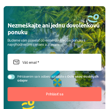
a prianím mnohých ďalších spokojných klientov, Juraj s
rodinou.
Nezmeškajte ani jednu dovolenkovú
ponuku
Budeme vám posielať do email-u najlepšie ponuky s
najvýhodnejšími cenami a zľavami
Prihlásením sa k odberu súhlasíte s
Ochranou osobných
údajov