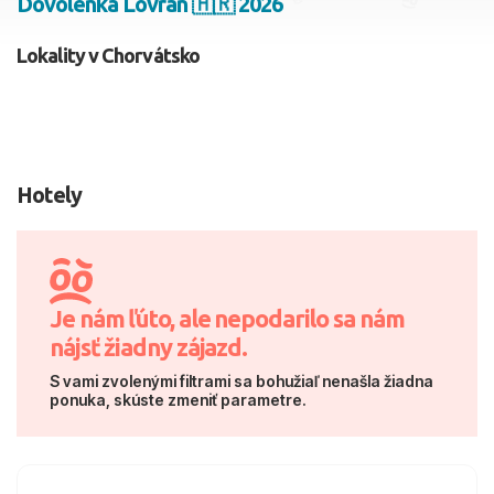
Dovolenka Lovran 🇭🇷 2026
2 dospelí, 0 deti
Lokality v Chorvátsko
Skyť
Hotely
Je nám ľúto, ale nepodarilo sa nám
nájsť žiadny zájazd.
S vami zvolenými filtrami sa bohužiaľ nenašla žiadna
ponuka, skúste zmeniť parametre.