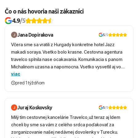
Čo o nás hovoria naši zákazníci
4.9
/5
Jana Dopirakova
5
/5
Včera sme sa vratili z Hurgady konkretne hotel Jazz
makadi soraya. Vsetko bolo krasne. Cestovna agentura
travelco splnila nase ocakavania. Komunikacia s panom
Michalinom uzasna a napomocna. Vsetko vysvetlil aj vo
viac
vecernych hodinach zaco sa ospravedlnujem. Hotel
krasny, cisty. Sluzby top. Strava, prostredie, more,
pred 1 týždňom
snorchlovanie. Dakujeme velmi pekne S pozdravom
Juraj Koskovsky
5
/5
Milý tím cestovnej kancelárie Travelco,už teraz aj Idem
chceli by sme sa vám z celého srdca poďakovať za
zorganizovanie našej nedávnej dovolenky v Turecku.