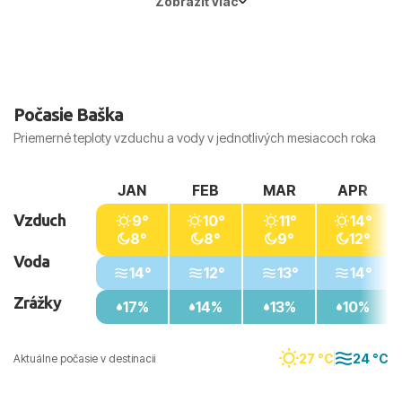
Zobraziť viac
Počasie Baška
Priemerné teploty vzduchu a vody v jednotlivých mesiacoch roka
JAN
FEB
MAR
APR
Vzduch
9°
10°
11°
14°
8°
8°
9°
12°
Voda
14°
12°
13°
14°
Zrážky
17%
14%
13%
10%
27 °C
24 °C
Aktuálne počasie v destinacii