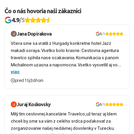
Čo o nás hovoria naši zákazníci
4.9
/5
Jana Dopirakova
5
/5
Včera sme sa vratili z Hurgady konkretne hotel Jazz
makadi soraya. Vsetko bolo krasne. Cestovna agentura
travelco splnila nase ocakavania. Komunikacia s panom
Michalinom uzasna a napomocna. Vsetko vysvetlil aj vo
viac
vecernych hodinach zaco sa ospravedlnujem. Hotel
krasny, cisty. Sluzby top. Strava, prostredie, more,
pred 1 týždňom
snorchlovanie. Dakujeme velmi pekne S pozdravom
Juraj Koskovsky
5
/5
Milý tím cestovnej kancelárie Travelco,už teraz aj Idem
chceli by sme sa vám z celého srdca poďakovať za
zorganizovanie našej nedávnej dovolenky v Turecku.