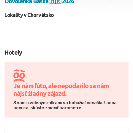
Dovolenka Baška 🇭🇷 2026
2 dospelí, 0 deti
Lokality v Chorvátsko
Skyť
Hotely
Je nám ľúto, ale nepodarilo sa nám
nájsť žiadny zájazd.
S vami zvolenými filtrami sa bohužiaľ nenašla žiadna
ponuka, skúste zmeniť parametre.