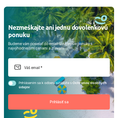
a prianím mnohých ďalších spokojných klientov, Juraj s
rodinou.
Nezmeškajte ani jednu dovolenkovú
ponuku
Budeme vám posielať do email-u najlepšie ponuky s
najvýhodnejšími cenami a zľavami
Prihlásením sa k odberu súhlasíte s
Ochranou osobných
údajov