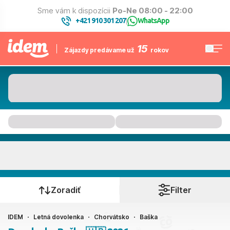
Sme vám k dispozícii
Po-Ne 08:00 - 22:00
+421 910 301 207
WhatsApp
|
15
Zájazdy predávame už
rokov
Baška
Kedy cestujete?
Zoradiť
Filter
IDEM
Letná dovolenka
Chorvátsko
Baška
Ako cestujete?