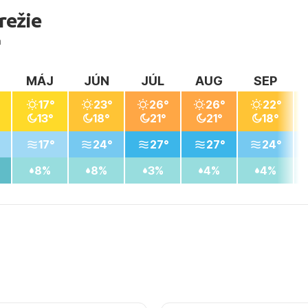
režie
a
MÁJ
JÚN
JÚL
AUG
SEP
17°
23°
26°
26°
22°
13°
18°
21°
21°
18°
17°
24°
27°
27°
24°
8%
8%
3%
4%
4%