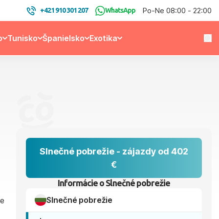
Po-Ne 08:00 - 22:00
+421 910 301 207
WhatsApp
o
Tunisko
Španielsko
Exotika
Slnečné pobrežie - zájazdy od 402
€
Informácie o Slnečné pobrežie
Slnečné pobrežie
je