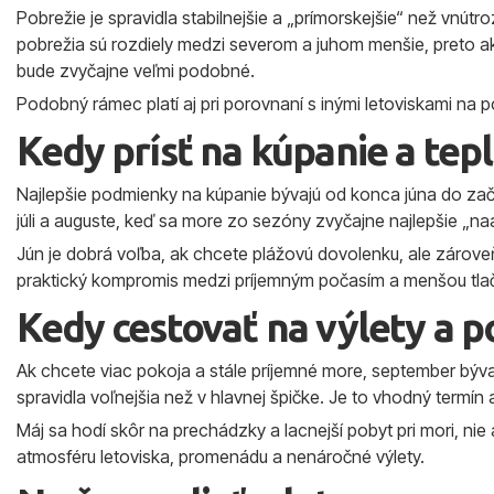
Pobrežie je spravidla stabilnejšie a „prímorskejšie“ než vnútro
pobrežia sú rozdiely medzi severom a juhom menšie, preto ak
bude zvyčajne veľmi podobné.
Podobný rámec platí aj pri porovnaní s inými letoviskami na po
Kedy prísť na kúpanie a tep
Najlepšie podmienky na kúpanie bývajú od konca júna do zači
júli a auguste, keď sa more zo sezóny zvyčajne najlepšie „na
Jún je dobrá voľba, ak chcete plážovú dovolenku, ale zároveň
praktický kompromis medzi príjemným počasím a menšou tla
Kedy cestovať na výlety a p
Ak chcete viac pokoja a stále príjemné more, september býva
spravidla voľnejšia než v hlavnej špičke. Je to vhodný termín a
Máj sa hodí skôr na prechádzky a lacnejší pobyt pri mori, nie 
atmosféru letoviska, promenádu a nenáročné výlety.