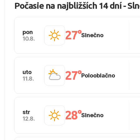
Počasie na najbližších 14 dní - S
27°
pon
Slnečno
10.8.
27°
uto
Polooblačno
11.8.
28°
str
Slnečno
12.8.