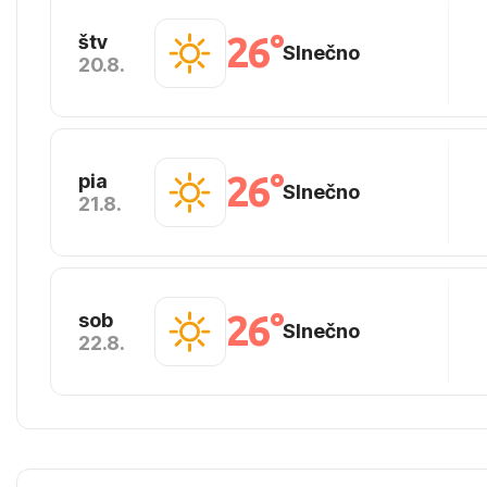
26°
štv
Slnečno
20.8.
26°
pia
Slnečno
21.8.
26°
sob
Slnečno
22.8.