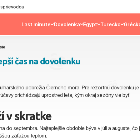
ý sprievodca
Last minute
Dovolenka
Egypt
Turecko
Gréck
sie
epší čas na dovolenku
bulharského pobrežia Čierneho mora. Pre rezortnú dovolenku je
orúčavy prichádzajú uprostred leta, kým okraj sezóny vie byť
 v skratke
úna do septembra. Najteplejšie obdobie býva v júli a auguste, čo 
yššou záťažou teplom.