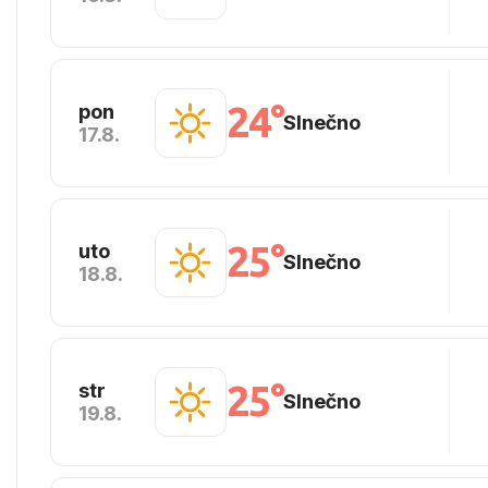
24°
pon
Slnečno
17.8.
25°
uto
Slnečno
18.8.
25°
str
Slnečno
19.8.