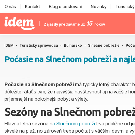
O nás
Kontakt
Blog o cestovaní
Novinky
Turistick
15
Zájazdy predávame už
rokov
IDEM
Turistický sprievodca
Bulharsko
Slnečné pobrežie
Poča
Počasie na Slnečnom pobreží a najl
Počasie na Slnečnom pobreží
má typicky letný charakter 
dôležité rátať s tým, že najvyššia návštevnosť aj najväčšie h
príjemnejší na pokojnejší pobyt a výlety.
Sezóny na Slnečnom pobreží
Hlavná letná sezóna n
a Slnečnom pobreží
trvá približne od j
skvelé na pláž, no zároveň treba počítať s väčšími davmi a v