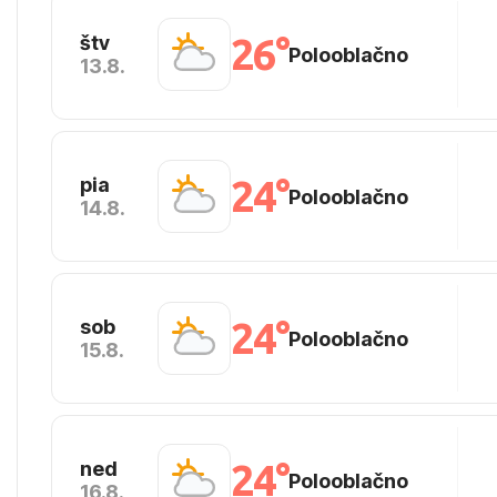
26°
štv
Polooblačno
13.8.
24°
pia
Polooblačno
14.8.
24°
sob
Polooblačno
15.8.
24°
ned
Polooblačno
16.8.