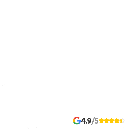
OKT
NOV
DEC
17°
12°
8°
13°
9°
6°
20°
15°
11°
6%
9%
12%
4.9
/5