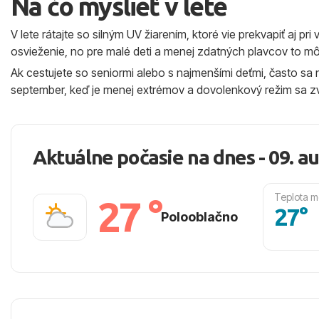
Na čo myslieť v lete
V lete rátajte so silným UV žiarením, ktoré vie prekvapiť aj pri
osvieženie, no pre malé deti a menej zdatných plavcov to m
Ak cestujete so seniormi alebo s najmenšími deťmi, často sa 
september, keď je menej extrémov a dovolenkový režim sa zv
Aktuálne počasie na dnes - 09. a
Teplota m
27 °
27°
Polooblačno