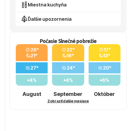
Miestna kuchyňa
Ďalšie upozornenia
Počasie Slnečné pobrežie
26°
22°
17°
21°
18°
13°
27°
24°
20°
4%
4%
6%
August
September
Október
Zobraziť ďalšie mesiace