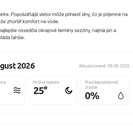
 vetre. Popoludňajší vietor môže priniesť vlny, čo je príjemné na
ôže zhoršiť komfort na vode.
najlepšie osvedčia okrajové termíny sezóny, najmä jún a
láda ľahšie.
ugust 2026
Aktualizované: 09.08.2026
ora
Nočná teplota
Pravdepodobnosť
25°
zrážok
0%