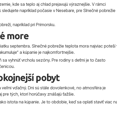
zemie, kde sa teplo aj chlad prejavujú výraznejšie. V rámci
 sledujete napríklad počasie v Nesebare, pre Slnečné pobrežie
breží, napríklad pri Primorsku.
lé more
atku septembra. Slnečné pobrežie teplota mora najviac poteší 
akumuluje“ a kúpanie je najkomfortnejšie.
 sa vyhnúť vrcholu sezóny. Pre rodiny s deťmi je to často
čenicou.
okojnejší pobyt
 veľmi vďačný. Dni sú stále dovolenkové, no atmosféra je
j pre tých, ktorí horúčavy znášajú ťažšie.
ako istota na kúpanie. Je to obdobie, keď sa oplatí staviť viac n