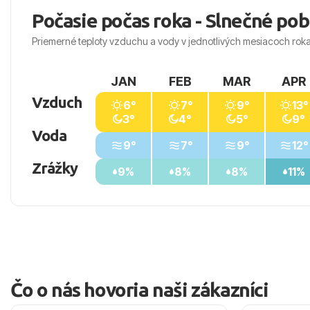
Počasie počas roka - Slnečné pob
Priemerné teploty vzduchu a vody v jednotlivých mesiacoch rok
JAN
FEB
MAR
APR
Vzduch
6°
7°
9°
13°
3°
4°
5°
9°
Voda
9°
7°
9°
12°
Zrážky
9%
8%
8%
11%
Čo o nás hovoria naši zákazníci