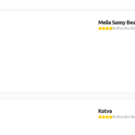
Melia Sunny Be
Bulharsko
Sl
Kotva
Bulharsko
Sl