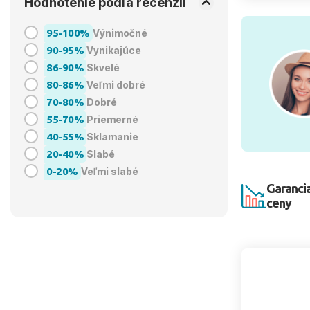
Hodnotenie podľa recenzií
95-100%
Výnimočné
90-95%
Vynikajúce
86-90%
Skvelé
80-86%
Veľmi dobré
70-80%
Dobré
55-70%
Priemerné
40-55%
Sklamanie
20-40%
Slabé
0-20%
Veľmi slabé
Garancia
ceny