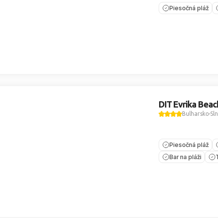
Piesočná pláž
DIT Evrika Beac
Bulharsko
Sl
Piesočná pláž
Bar na pláži