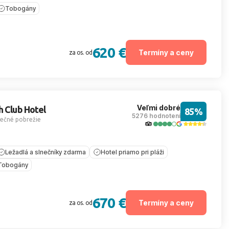
Tobogány
620 €
Termíny a ceny
za os. od
Veľmi dobré
h Club Hotel
85%
5276 hodnotení
nečné pobrežie
Ležadlá a slnečníky zdarma
Hotel priamo pri pláži
Tobogány
670 €
Termíny a ceny
za os. od