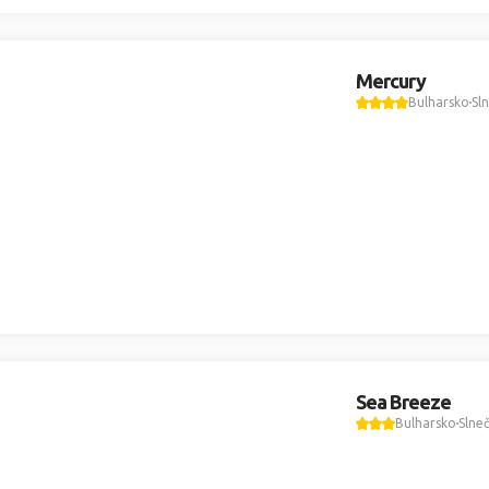
Mercury
Bulharsko
Sl
Sea Breeze
Bulharsko
Slne