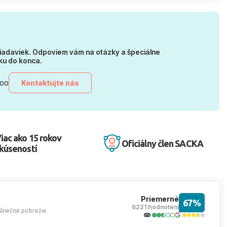
iadaviek. Odpoviem vám na otázky a špeciálne
ku do konca.
Kontaktujte nás
:00
iac ako 15 rokov
Oficiálny člen SACKA
kúseností
Priemerné
67%
6221 hodnotení
Slnečné pobrežie