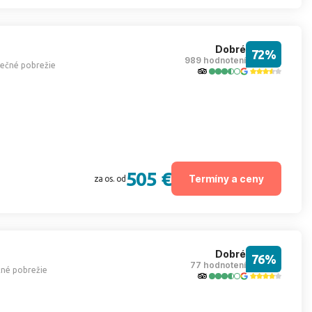
Dobré
72%
989 hodnotení
nečné pobrežie
505 €
Termíny a ceny
za os. od
Dobré
76%
77 hodnotení
čné pobrežie