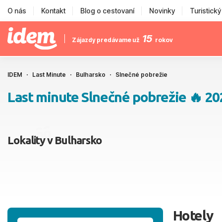
O nás
Kontakt
Blog o cestovaní
Novinky
Turistick
15
Zájazdy predávame už
rokov
IDEM
Last Minute
Bulharsko
Slnečné pobrežie
Last minute Slnečné pobrežie 🔥 20
Lokality v Bulharsko
Hotely