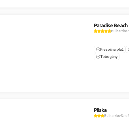
Paradise Beach
Bulharsko
Piesočná pláž
Tobogány
Pliska
Bulharsko
Slne