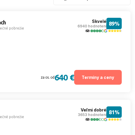
Skvelé
ach
89%
6940 hodnotení
nečné pobrežie
640 €
Termíny a ceny
za os. od
Veľmi dobré
81%
3653 hodnotení
nečné pobrežie