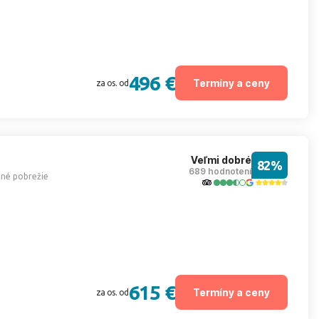
496 €
Termíny a ceny
za os. od
Veľmi dobré
82%
689 hodnotení
čné pobrežie
615 €
Termíny a ceny
za os. od