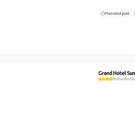
Piesočná pláž
Grand Hotel Su
Bulharsko
Sl