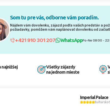
Som tu pre vás, odborne vám poradím.
Nájdem vám dovolenku, zájazd podľa vašich predstáv a pož
požiadavky, pomôžem vám naplánovať dovolenku od začiat
+421 910 301 207
WhatsApp
Po-Ne 08:00 - 22
 najnižšej
Všetky zájazdy
V
na jednom mieste
s
Imperial Palace
Bulharsko