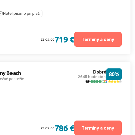
Hotel priamo pri pláži
719 €
Termíny a ceny
za os. od
Dobré
nny Beach
80%
2645 hodnotení
nečné pobrežie
786 €
Termíny a ceny
za os. od