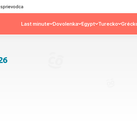
ý sprievodca
Last minute
Dovolenka
Egypt
Turecko
Gréck
26