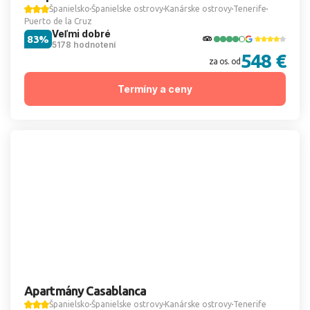
Španielsko
Španielske ostrovy
Kanárske ostrovy
Tenerife
Puerto de la Cruz
Veľmi dobré
83%
5178 hodnotení
548 €
za os. od
Termíny a ceny
Apartmány Casablanca
Španielsko
Španielske ostrovy
Kanárske ostrovy
Tenerife