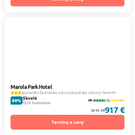
Marola Park Hotel
Španielsko
Španielske ostrovy
Kanárske ostrovy
Tenerife
Skvelé
88%
1225 hodnotení
917 €
za os. od
Termíny a ceny