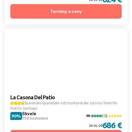
Termíny a ceny
La Casona Del Patio
Španielsko
Španielske ostrovy
Kanárske ostrovy
Tenerife
Puerto Santiago
Skvelé
90%
753 hodnotení
686 €
za os. od