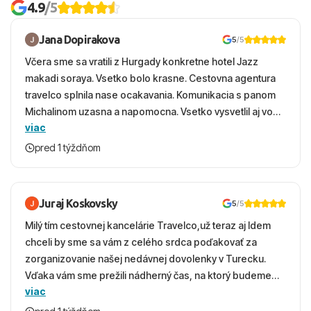
4.9
/5
Jana Dopirakova
5
/5
Včera sme sa vratili z Hurgady konkretne hotel Jazz
makadi soraya. Vsetko bolo krasne. Cestovna agentura
travelco splnila nase ocakavania. Komunikacia s panom
Michalinom uzasna a napomocna. Vsetko vysvetlil aj vo
viac
vecernych hodinach zaco sa ospravedlnujem. Hotel
krasny, cisty. Sluzby top. Strava, prostredie, more,
pred 1 týždňom
snorchlovanie. Dakujeme velmi pekne S pozdravom
Juraj Koskovsky
5
/5
Milý tím cestovnej kancelárie Travelco,už teraz aj Idem
chceli by sme sa vám z celého srdca poďakovať za
zorganizovanie našej nedávnej dovolenky v Turecku.
Vďaka vám sme prežili nádherný čas, na ktorý budeme
viac
ešte dlho s úsmevom spomínať. ​Všetko prebehlo
absolútne hladko – od prvotného výberu zájazdu, cez