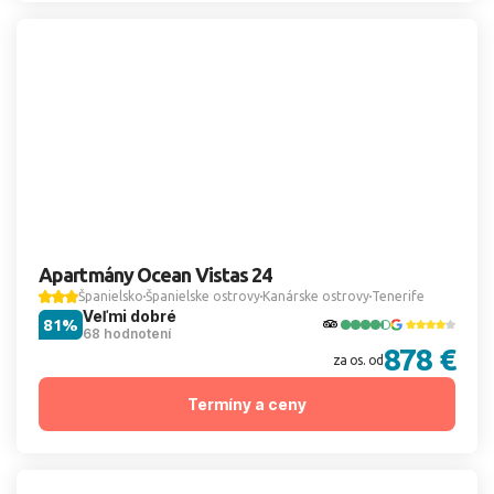
Apartmány Ocean Vistas 24
Španielsko
Španielske ostrovy
Kanárske ostrovy
Tenerife
Veľmi dobré
81%
68 hodnotení
878 €
za os. od
Termíny a ceny