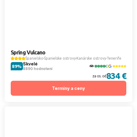
Spring Vulcano
Španielsko
Španielske ostrovy
Kanárske ostrovy
Tenerife
Skvelé
89%
8890 hodnotení
834 €
za os. od
Termíny a ceny