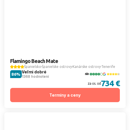
Flamingo Beach Mate
Španielsko
Španielske ostrovy
Kanárske ostrovy
Tenerife
Veľmi dobré
86%
1368 hodnotení
734 €
za os. od
Termíny a ceny