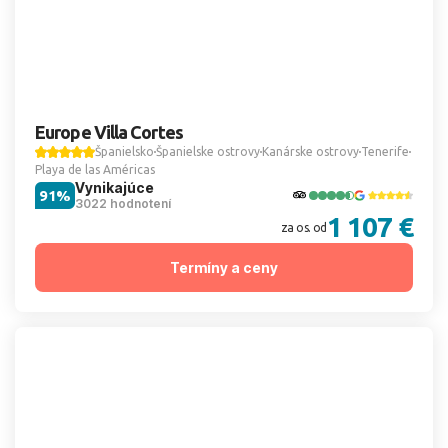
Europe Villa Cortes
Španielsko
Španielske ostrovy
Kanárske ostrovy
Tenerife
Playa de las Américas
Vynikajúce
91%
3022 hodnotení
1 107 €
za os. od
Termíny a ceny