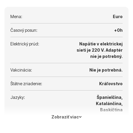
Na výlety do hôr a k sopke Teide si treba pribaliť
teplejšie oblečenie.
Mena:
Euro
Časový posun:
+0h
Elektrický prúd:
Napätie v elektrickej
sieti je 220 V.
Adaptér
nie je potrebný.
Vakcinácia:
Nie je potrebná.
Štátne zriadenie:
Kráľovstvo
Jazyky:
Španielčina,
Katalánčina,
Baskičtina
Zobraziť viac
Hlavné mesto:
Madrid