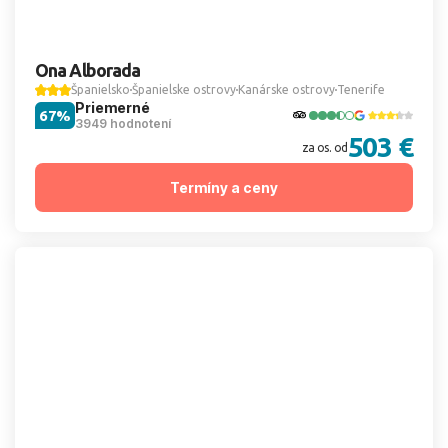
Ona Alborada
Španielsko
Španielske ostrovy
Kanárske ostrovy
Tenerife
Priemerné
67%
3949 hodnotení
503 €
za os. od
Termíny a ceny