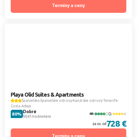
Termíny a ceny
Playa Olid Suites & Apartments
Španielsko
Španielske ostrovy
Kanárske ostrovy
Tenerife
Costa Adeje
Dobré
80%
5541 hodnotení
728 €
za os. od
Termíny a ceny