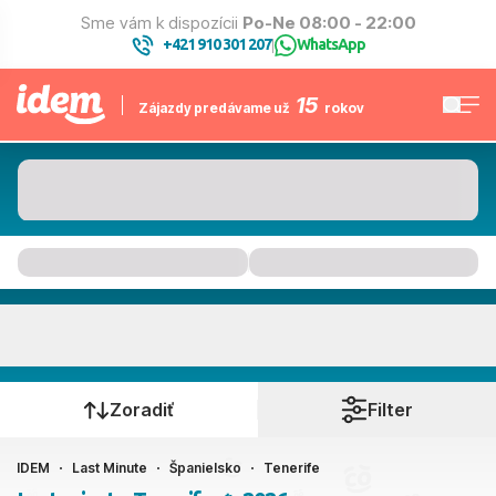
Sme vám k dispozícii
Po-Ne 08:00 - 22:00
+421 910 301 207
WhatsApp
|
15
Zájazdy predávame už
rokov
Tenerife
Kedy cestujete?
Zoradiť
Filter
IDEM
Last Minute
Španielsko
Tenerife
Ako cestujete?