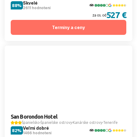
Skvelé
88%
2611 hodnotení
527 €
za os. od
Termíny a ceny
San Borondon Hotel
Španielsko
Španielske ostrovy
Kanárske ostrovy
Tenerife
Veľmi dobré
82%
1466 hodnotení