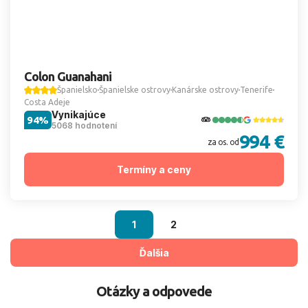
Colon Guanahani
Španielsko
Španielske ostrovy
Kanárske ostrovy
Tenerife
Costa Adeje
Vynikajúce
94%
5068 hodnotení
994 €
za os. od
Termíny a ceny
1
2
Ďalšia
Otázky a odpovede