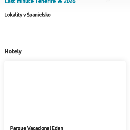
Last minute Tenerife 🔥 2026
2 dospelí, 0 deti
Lokality v Španielsko
Skyť
Hotely
Parque Vacacional Eden