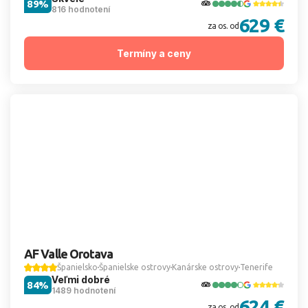
89%
816 hodnotení
629 €
za os. od
Termíny a ceny
AF Valle Orotava
Španielsko
Španielske ostrovy
Kanárske ostrovy
Tenerife
Veľmi dobré
84%
1489 hodnotení
624 €
za os. od