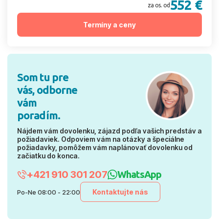
552 €
za os. od
Termíny a ceny
Som tu pre
vás, odborne
vám
poradím.
Nájdem vám dovolenku, zájazd podľa vašich predstáv a
požiadaviek. Odpoviem vám na otázky a špeciálne
požiadavky, pomôžem vám naplánovať dovolenku od
začiatku do konca.
+421 910 301 207
WhatsApp
Kontaktujte nás
Po-Ne 08:00 - 22:00