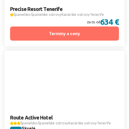
Precise Resort Tenerife
Španielsko
Španielske ostrovy
Kanárske ostrovy
Tenerife
634 €
za os. od
Termíny a ceny
Route Active Hotel
Španielsko
Španielske ostrovy
Kanárske ostrovy
Tenerife
Skvelé