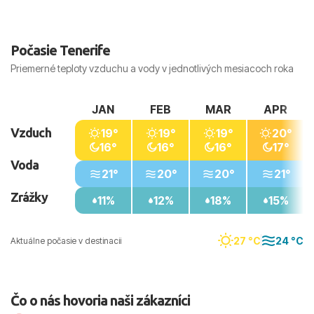
Počasie Tenerife
Priemerné teploty vzduchu a vody v jednotlivých mesiacoch roka
JAN
FEB
MAR
APR
Vzduch
19°
19°
19°
20°
16°
16°
16°
17°
Voda
21°
20°
20°
21°
Zrážky
11%
12%
18%
15%
27 °C
24 °C
Aktuálne počasie v destinacii
Čo o nás hovoria naši zákazníci