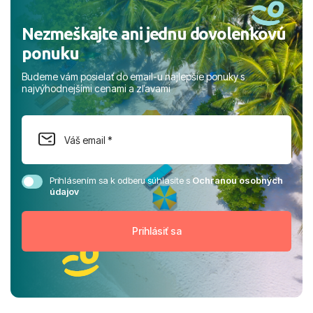
Nezmeškajte ani jednu dovolenkovú
ponuku
Budeme vám posielať do email-u najlepšie ponuky s
najvýhodnejšími cenami a zľavami
Prihlásením sa k odberu súhlasíte s
Ochranou osobných
údajov