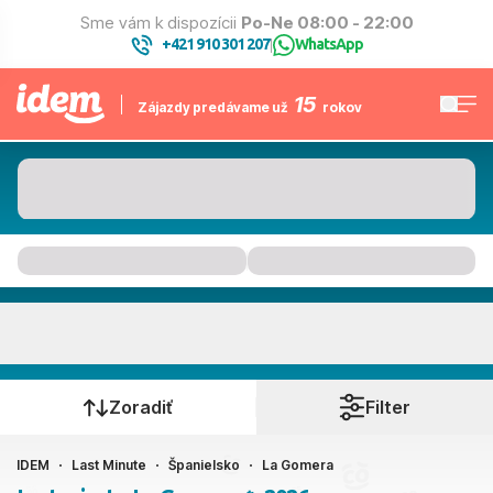
Sme vám k dispozícii
Po-Ne 08:00 - 22:00
+421 910 301 207
WhatsApp
|
15
Zájazdy predávame už
rokov
La Gomera
Kedy cestujete?
Zoradiť
Filter
IDEM
Last Minute
Španielsko
La Gomera
Ako cestujete?