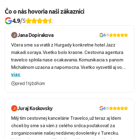
Čo o nás hovoria naši zákazníci
4.9
/5
Jana Dopirakova
5
/5
Včera sme sa vratili z Hurgady konkretne hotel Jazz
makadi soraya. Vsetko bolo krasne. Cestovna agentura
travelco splnila nase ocakavania. Komunikacia s panom
Michalinom uzasna a napomocna. Vsetko vysvetlil aj vo
viac
vecernych hodinach zaco sa ospravedlnujem. Hotel
krasny, cisty. Sluzby top. Strava, prostredie, more,
pred 1 týždňom
snorchlovanie. Dakujeme velmi pekne S pozdravom
Juraj Koskovsky
5
/5
Milý tím cestovnej kancelárie Travelco,už teraz aj Idem
chceli by sme sa vám z celého srdca poďakovať za
zorganizovanie našej nedávnej dovolenky v Turecku.