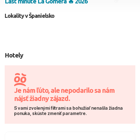
Last minute La Gomera 🔥 2026
2 dospelí, 0 deti
Lokality v Španielsko
Skyť
Hotely
Je nám ľúto, ale nepodarilo sa nám
nájsť žiadny zájazd.
S vami zvolenými filtrami sa bohužiaľ nenašla žiadna
ponuka, skúste zmeniť parametre.