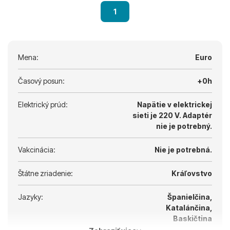
1
Mena:
Euro
Časový posun:
+0h
Elektrický prúd:
Napätie v elektrickej
sieti je 220 V.
Adaptér
nie je potrebný.
Vakcinácia:
Nie je potrebná.
Štátne zriadenie:
Kráľovstvo
Jazyky:
Španielčina,
Katalánčina,
Baskičtina