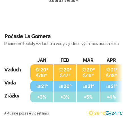
Zobraziť viac
Hlavné mesto:
Madrid
Počasie La Gomera
Priemerné teploty vzduchu a vody v jednotlivých mesiacoch roka
JAN
FEB
MAR
APR
Vzduch
20°
20°
20°
21°
16°
17°
16°
18°
Voda
21°
20°
21°
21°
Zrážky
3%
3%
5%
4%
26 °C
24 °C
Aktuálne počasie v destinacii