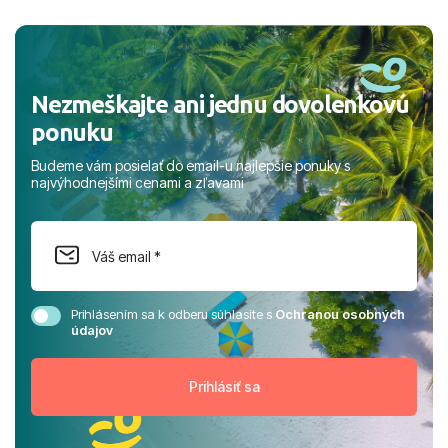
a prianím mnohých ďalších spokojných klientov, Juraj s
rodinou.
Nezmeškajte ani jednu dovolenkovú
ponuku
Budeme vám posielať do email-u najlepšie ponuky s
najvýhodnejšími cenami a zľavami
Prihlásením sa k odberu súhlasíte s
Ochranou osobných
údajov