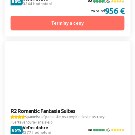
86%
3244 hodnotení
956 €
za os. od
Termíny a ceny
R2 Romantic Fantasia Suites
Španielsko
Španielske ostrovy
Kanárske ostrovy
Fuerteventura
Tarajalejo
Veľmi dobré
86%
1277 hodnotení