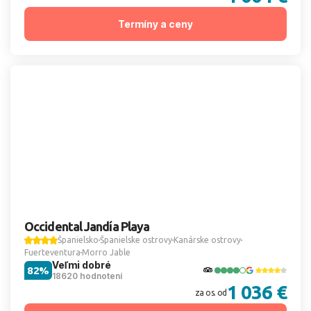
Termíny a ceny
Occidental Jandía Playa
Španielsko
Španielske ostrovy
Kanárske ostrovy
Fuerteventura
Morro Jable
Veľmi dobré
82%
18620 hodnotení
1 036 €
za os. od