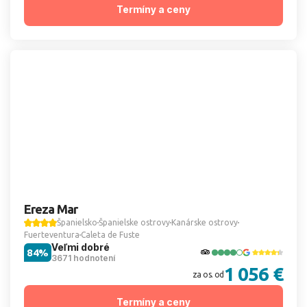
Termíny a ceny
Ereza Mar
Španielsko
Španielske ostrovy
Kanárske ostrovy
Fuerteventura
Caleta de Fuste
Veľmi dobré
84%
3671 hodnotení
1 056 €
za os. od
Termíny a ceny