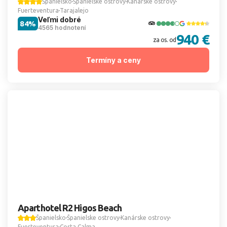
Španielsko
Španielske ostrovy
Kanárske ostrovy
Fuerteventura
Tarajalejo
Veľmi dobré
84%
4565 hodnotení
940 €
za os. od
Termíny a ceny
Aparthotel R2 Higos Beach
Španielsko
Španielske ostrovy
Kanárske ostrovy
Fuerteventura
Costa Calma