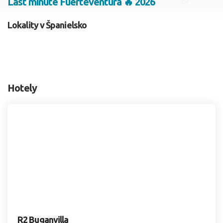
Last minute Fuerteventura 🔥 2026
2 dospelí, 0 deti
Lokality v Španielsko
Skyť
Hotely
R2 Buganvilla