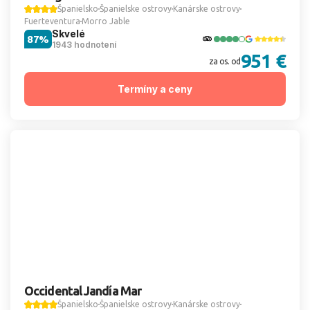
Španielsko
Španielske ostrovy
Kanárske ostrovy
Fuerteventura
Morro Jable
Skvelé
87%
1943 hodnotení
951 €
za os. od
Termíny a ceny
Occidental Jandía Mar
Španielsko
Španielske ostrovy
Kanárske ostrovy