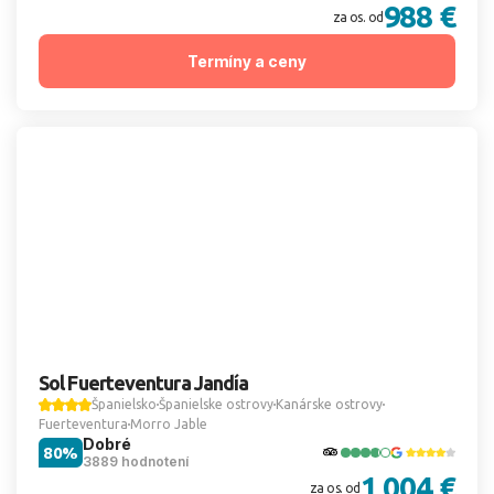
988 €
za os. od
Termíny a ceny
Sol Fuerteventura Jandía
Španielsko
Španielske ostrovy
Kanárske ostrovy
Fuerteventura
Morro Jable
Dobré
80%
3889 hodnotení
1 004 €
za os. od