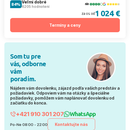
Veľmi dobré
84%
6205 hodnotení
1 024 €
za os. od
Termíny a ceny
Som tu pre
vás, odborne
vám
poradím.
Nájdem vám dovolenku, zájazd podľa vašich predstáv a
požiadaviek. Odpoviem vám na otázky a špeciálne
požiadavky, pomôžem vám naplánovať dovolenku od
začiatku do konca.
+421 910 301 207
WhatsApp
Kontaktujte nás
Po-Ne 08:00 - 22:00