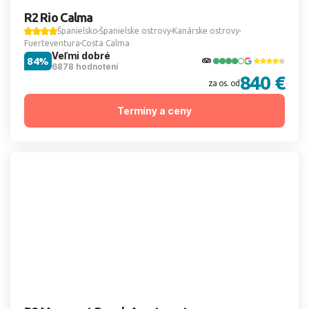
R2 Rio Calma
Španielsko
Španielske ostrovy
Kanárske ostrovy
Fuerteventura
Costa Calma
Veľmi dobré
84%
6878 hodnotení
840 €
za os. od
Termíny a ceny