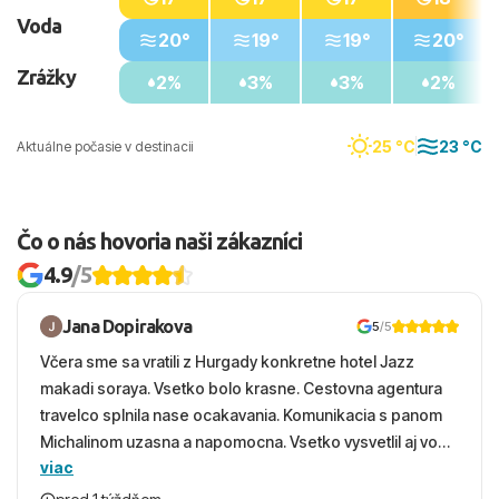
Voda
20°
19°
19°
20°
Zrážky
2%
3%
3%
2%
25 °C
23 °C
Aktuálne počasie v destinacii
Čo o nás hovoria naši zákazníci
4.9
/5
Jana Dopirakova
5
/5
Včera sme sa vratili z Hurgady konkretne hotel Jazz
makadi soraya. Vsetko bolo krasne. Cestovna agentura
travelco splnila nase ocakavania. Komunikacia s panom
Michalinom uzasna a napomocna. Vsetko vysvetlil aj vo
viac
vecernych hodinach zaco sa ospravedlnujem. Hotel
krasny, cisty. Sluzby top. Strava, prostredie, more,