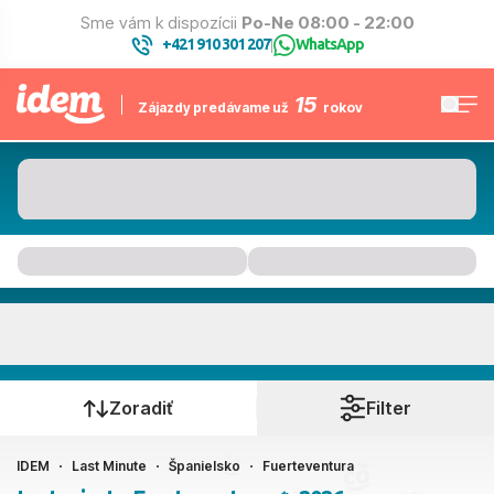
Sme vám k dispozícii
Po-Ne 08:00 - 22:00
+421 910 301 207
WhatsApp
|
15
Zájazdy predávame už
rokov
Fuerteventura
Kedy cestujete?
Zoradiť
Filter
IDEM
Last Minute
Španielsko
Fuerteventura
Ako cestujete?