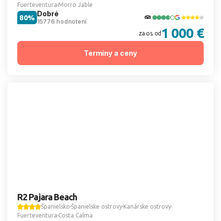
Fuerteventura
Morro Jable
Dobré
80%
15776 hodnotení
1 000 €
za os. od
Termíny a ceny
R2 Pajara Beach
Španielsko
Španielske ostrovy
Kanárske ostrovy
Fuerteventura
Costa Calma