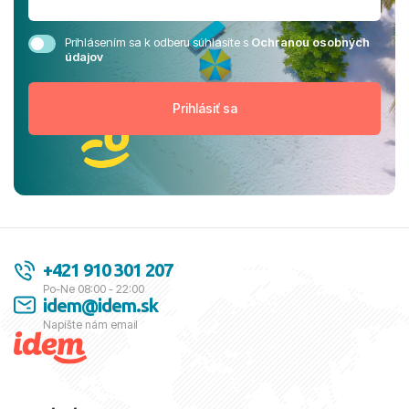
Prihlásením sa k odberu súhlasíte s
Ochranou osobných
údajov
+421 910 301 207
Po-Ne 08:00 - 22:00
idem@idem.sk
Napíšte nám email