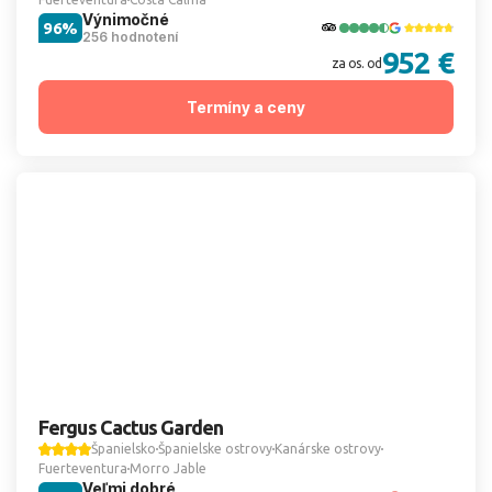
Výnimočné
96%
256 hodnotení
952 €
za os. od
Termíny a ceny
Fergus Cactus Garden
Španielsko
Španielske ostrovy
Kanárske ostrovy
Fuerteventura
Morro Jable
Veľmi dobré