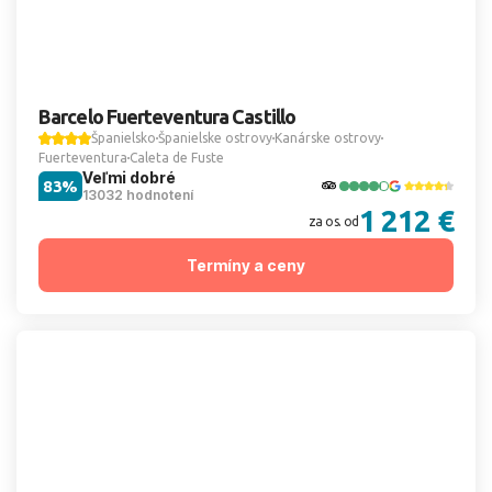
Barcelo Fuerteventura Castillo
Španielsko
Španielske ostrovy
Kanárske ostrovy
Fuerteventura
Caleta de Fuste
Veľmi dobré
83%
13032 hodnotení
1 212 €
za os. od
Termíny a ceny