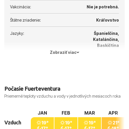
Vakcinácia:
Nie je potrebná.
Štátne zriadenie:
Kráľovstvo
Jazyky:
Španielčina,
Katalánčina,
Baskičtina
Zobraziť viac
Hlavné mesto:
Madrid
Počasie Fuerteventura
Priemerné teploty vzduchu a vody v jednotlivých mesiacoch roka
JAN
FEB
MAR
APR
Vzduch
19°
19°
19°
21°
17°
17°
17°
18°