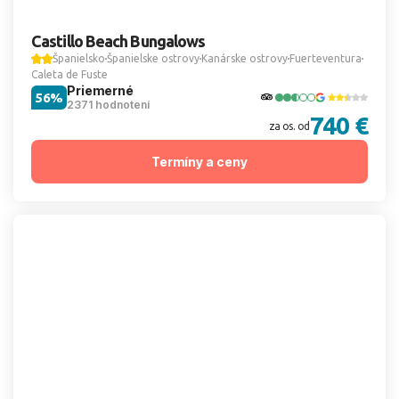
Castillo Beach Bungalows
Španielsko
Španielske ostrovy
Kanárske ostrovy
Fuerteventura
Caleta de Fuste
Priemerné
56%
2371 hodnotení
740 €
za os. od
Termíny a ceny