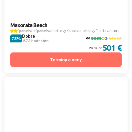
Maxorata Beach
Španielsko
Španielske ostrovy
Kanárske ostrovy
Fuerteventura
Dobré
78%
1573 hodnotení
501 €
za os. od
Termíny a ceny