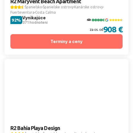
R2 Maryvent Beach Apartment
Španielsko
Španielske ostrovy
Kanárske ostrovy
Fuerteventura
Costa Calma
Vynikajúce
92%
371 hodnotení
908 €
za os. od
Termíny a ceny
R2 Bahia Playa Design