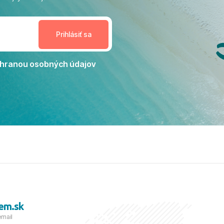
enudil, no zároveň bol
estoru na dokonalý relax. ​
nceláriu Travelco aj hotel TUI
Jacaranda môžeme s čistým
dporučiť každému, kto hľadá
ú dovolenku na vysokej
hranou osobných údajov
tko bolo zabezpečené na
viezdičkou. ​Už teraz sa
 s nami vyrazíte nabudúce!
 skvelé spomienky. ​S
a prianím mnohých ďalších
lientov, Juraj s rodinou.
em.sk
email