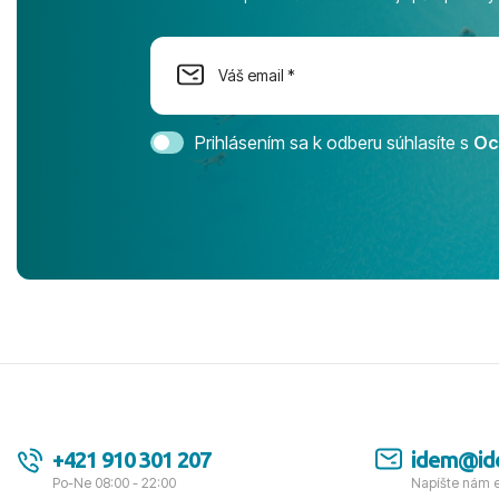
na moment n
dostatok pri
Cestovnú ka
Magic Life 
svedomím o
bezstarostn
Prihlásením sa k odberu súhlasíte s
Oc
úrovni. Vše
jednotku s h
tešíme, kam
Ďakujeme za
pozdravom 
spokojných k
+421 910 301 207
idem@id
Po-Ne 08:00 - 22:00
Napíšte nám 