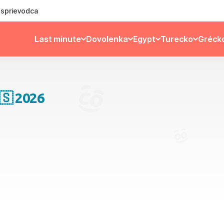
ý sprievodca
Last minute
Dovolenka
Egypt
Turecko
Gréck
🇸 2026