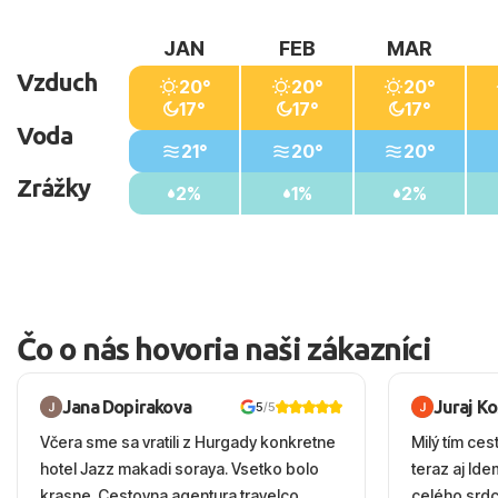
JAN
FEB
MAR
Vzduch
20°
20°
20°
17°
17°
17°
Voda
21°
20°
20°
Zrážky
2%
1%
2%
Čo o nás hovoria naši zákazníci
Jana Dopirakova
Juraj K
5
/5
Včera sme sa vratili z Hurgady konkretne
Milý tím ces
hotel Jazz makadi soraya. Vsetko bolo
teraz aj Id
krasne. Cestovna agentura travelco
celého srd