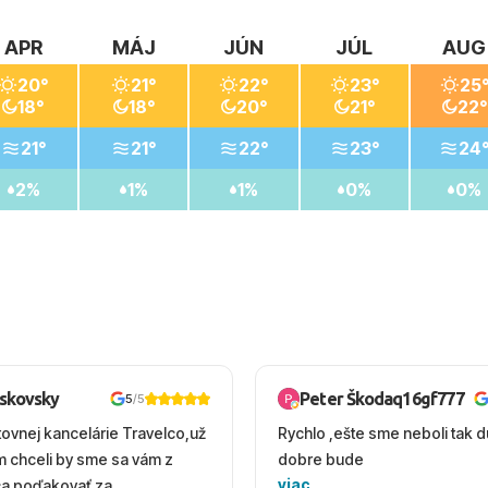
APR
MÁJ
JÚN
JÚL
AUG
20°
21°
22°
23°
25
18°
18°
20°
21°
22°
21°
21°
22°
23°
24
2%
1%
1%
0%
0%
oskovsky
Peter Škodaq16gf777
5
/5
tovnej kancelárie Travelco,už
Rychlo ,ešte sme neboli tak d
em chceli by sme sa vám z
dobre bude
viac
ca poďakovať za