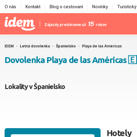
O nás
Kontakt
Blog o cestovaní
Novinky
Turistick
15
Zájazdy predávame už
rokov
IDEM
Letná dovolenka
Španielsko
Playa de las Américas
Dovolenka Playa de las Américas 🇪
Lokality v Španielsko
Hotely