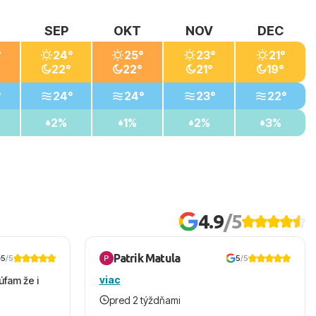
SEP
OKT
NOV
DEC
°
24°
25°
23°
21°
22°
22°
21°
19°
°
24°
24°
23°
22°
2%
1%
2%
3%
4.9
/5
Patrik Matula
5
/5
5
/5
viac
úfam že i
pred 2 týždňami