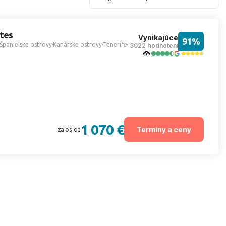
rtes
Vynikajúce
91%
Španielske ostrovy
Kanárske ostrovy
Tenerife
3022 hodnotení
1 070 €
Termíny a ceny
za os. od