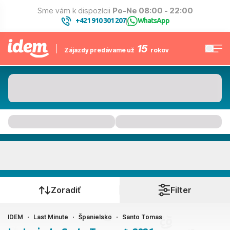
Sme vám k dispozícii
Po-Ne 08:00 - 22:00
+421 910 301 207
WhatsApp
|
15
Zájazdy predávame už
rokov
Santo Tomas
Kedy cestujete?
Zoradiť
Filter
IDEM
Last Minute
Španielsko
Santo Tomas
Ako cestujete?