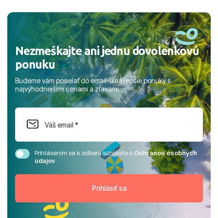
a prianím mnohých ďalších spokojných klientov, Juraj s
rodinou.
Nezmeškajte ani jednu dovolenkovú
ponuku
Budeme vám posielať do email-u najlepšie ponuky s
najvýhodnejšími cenami a zľavami
Prihlásením sa k odberu súhlasíte s
Ochranou osobných
údajov