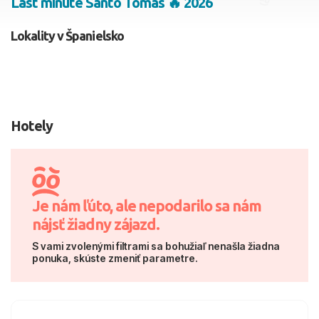
Last minute Santo Tomas 🔥 2026
2 dospelí, 0 deti
Lokality v Španielsko
Skyť
Hotely
Je nám ľúto, ale nepodarilo sa nám
nájsť žiadny zájazd.
S vami zvolenými filtrami sa bohužiaľ nenašla žiadna
ponuka, skúste zmeniť parametre.