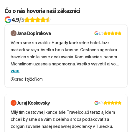
Čo o nás hovoria naši zákazníci
4.9
/5
Jana Dopirakova
5
/5
Včera sme sa vratili z Hurgady konkretne hotel Jazz
makadi soraya. Vsetko bolo krasne. Cestovna agentura
travelco splnila nase ocakavania. Komunikacia s panom
Michalinom uzasna a napomocna. Vsetko vysvetlil aj vo
viac
vecernych hodinach zaco sa ospravedlnujem. Hotel
krasny, cisty. Sluzby top. Strava, prostredie, more,
pred 1 týždňom
snorchlovanie. Dakujeme velmi pekne S pozdravom
Juraj Koskovsky
5
/5
Milý tím cestovnej kancelárie Travelco,už teraz aj Idem
chceli by sme sa vám z celého srdca poďakovať za
zorganizovanie našej nedávnej dovolenky v Turecku.