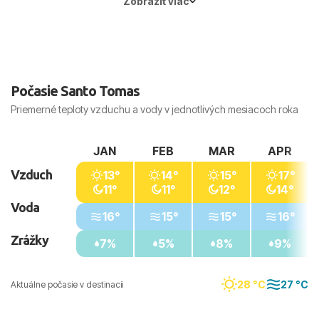
Zobraziť viac
Hlavné mesto:
Madrid
Počasie Santo Tomas
Priemerné teploty vzduchu a vody v jednotlivých mesiacoch roka
JAN
FEB
MAR
APR
Vzduch
13°
14°
15°
17°
11°
11°
12°
14°
Voda
16°
15°
15°
16°
Zrážky
7%
5%
8%
9%
28 °C
27 °C
Aktuálne počasie v destinacii