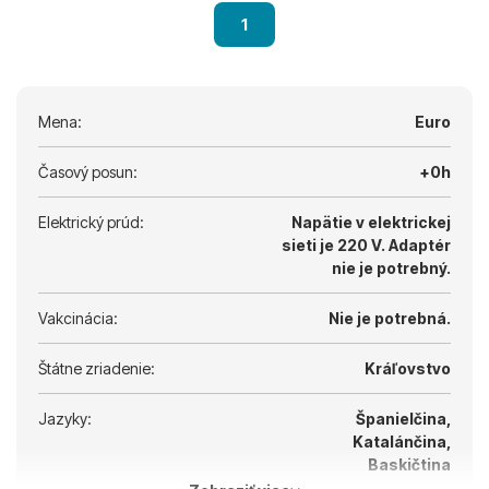
1
Mena:
Euro
Časový posun:
+0h
Elektrický prúd:
Napätie v elektrickej
sieti je 220 V.
Adaptér
nie je potrebný.
Vakcinácia:
Nie je potrebná.
Štátne zriadenie:
Kráľovstvo
Jazyky:
Španielčina,
Katalánčina,
Baskičtina