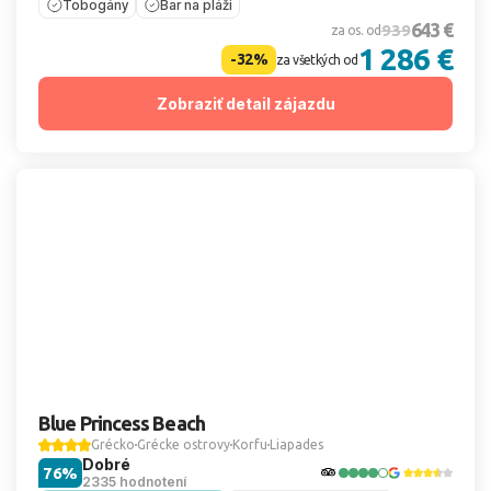
Tobogány
Bar na pláži
643 €
939
za os. od
1 286 €
-32%
za všetkých od
Zobraziť detail zájazdu
Blue Princess Beach
Grécko
Grécke ostrovy
Korfu
Liapades
Dobré
76%
2335 hodnotení