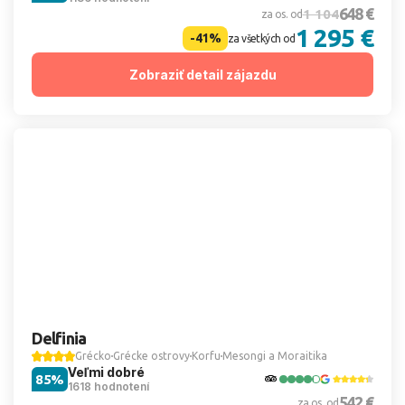
648 €
1 104
za os. od
1 295 €
-41%
za všetkých od
Zobraziť detail zájazdu
Delfinia
Grécko
Grécke ostrovy
Korfu
Mesongi a Moraitika
Veľmi dobré
85%
1618 hodnotení
542 €
za os. od