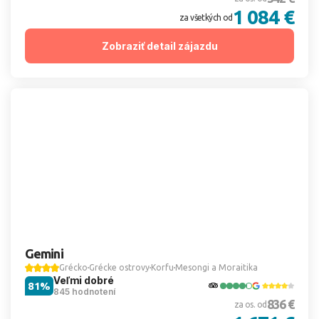
1 084 €
za všetkých od
Zobraziť detail zájazdu
Gemini
Grécko
Grécke ostrovy
Korfu
Mesongi a Moraitika
Veľmi dobré
81%
845 hodnotení
836 €
za os. od