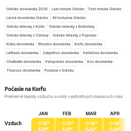
More je v tomto období veľmi teplé, čo je ideálne
ale nie extrémne horúčavy, a zároveň príjemnú
delegáta a hotelového personálu.
Grécko dovolenka 2026
Last minute Grécko
First minute Grécko
na pobyt pri mori a all inclusive dovolenku.
teplotu mora.
Rovnako ako inde, aj v Grécku platí bežná
Lacná dovolenka Grécko
All inclusive Grécko
September je pre mnohých najobľúbenejší –
V zime je Grécko vhodnejšie na poznávacie
opatrnosť – nenechávať cennosti bez dozoru a
Grécko letecky z Košíc
Grécko letecky z Bratislavy
teploty vzduchu sú o niečo miernejšie, more je
zájazdy a mestskú turistiku, napríklad Atény, než
vyhýbať sa problematickým miestam v nočných
Grécko letecky z Ostravy
Grécko letecky z Popradu
po lete výborne prehriate a pláže bývajú menej
na klasickú plážovú dovolenku.
hodinách.
preplnené.
Kréta dovolenka
Rhodos dovolenka
Korfu dovolenka
Lefkada dovolenka
Zakynthos dovolenka
Kefalónia dovolenka
Pri plánovaní dovolenky odporúčame pozrieť si
Chalkidiki dovolenka
Peloponéz dovolenka
Kos dovolenka
aj konkrétne „počasie Kréta“, „počasie Rhodos“
či „počasie Korfu“ podľa vybraného ostrova a
Thassos dovolenka
Počasie v Grécku
termínu odletu.
Počasie na Korfu
Priemerné teploty vzduchu a vody v jednotlivých mesiacoch roka
JAN
FEB
MAR
APR
Vzduch
12°
13°
14°
16°
11°
11°
12°
14°