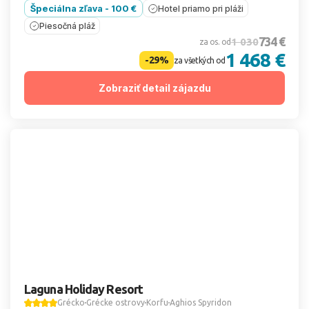
Špeciálna zľava - 100 €
Hotel priamo pri pláži
Piesočná pláž
734 €
1 030
za os. od
1 468 €
-29%
za všetkých od
Zobraziť detail zájazdu
Laguna Holiday Resort
Grécko
Grécke ostrovy
Korfu
Aghios Spyridon