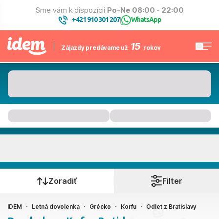
Sme vám k dispozícii
Po-Ne 08:00 - 22:00
+421 910 301 207
WhatsApp
|
15
Zájazdy predávame už
rokov
Korfu
Kedy cestujete?
Zoradiť
Filter
IDEM
Letná dovolenka
Grécko
Korfu
Odlet z Bratislavy
Bratislava