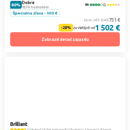
Dobré
80%
1674 hodnotení
Špeciálna zľava - 100 €
751 €
1 043
za os. od
1 502 €
-28%
za všetkých od
Zobraziť detail zájazdu
Brilliant
Grécko
Grécke ostrovy
Korfu
Agios Georgios Pagon