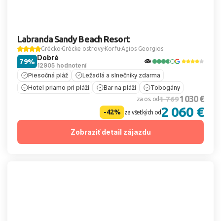
Labranda Sandy Beach Resort
Grécko
Grécke ostrovy
Korfu
Agios Georgios
Dobré
79%
12905 hodnotení
Piesočná pláž
Ležadlá a slnečníky zdarma
Hotel priamo pri pláži
Bar na pláži
Tobogány
1 030 €
1 769
za os. od
2 060 €
-42%
za všetkých od
Zobraziť detail zájazdu