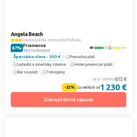
Angela Beach
Grécko
Grécke ostrovy
Korfu
Roda
Priemerné
67%
480 hodnotení
Špeciálna zľava - 100 €
Piesočná pláž
Ležadlá a slnečníky zdarma
Hotel priamo pri pláži
Bar na pláži
Tobogány
615 €
903
za os. od
1 230 €
-32%
za všetkých od
Zobraziť detail zájazdu