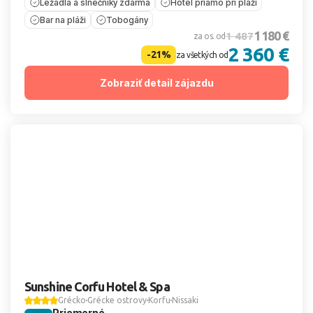
Ležadlá a slnečníky zdarma
Hotel priamo pri pláži
Bar na pláži
Tobogány
1 180 €
1 487
za os. od
2 360 €
-21%
za všetkých od
Zobraziť detail zájazdu
Sunshine Corfu Hotel & Spa
Grécko
Grécke ostrovy
Korfu
Nissaki
Priemerné