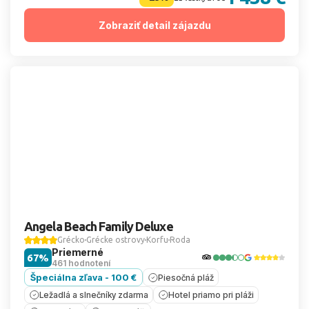
Zobraziť detail zájazdu
Angela Beach Family Deluxe
Grécko
Grécke ostrovy
Korfu
Roda
Priemerné
67%
461 hodnotení
Špeciálna zľava - 100 €
Piesočná pláž
Ležadlá a slnečníky zdarma
Hotel priamo pri pláži