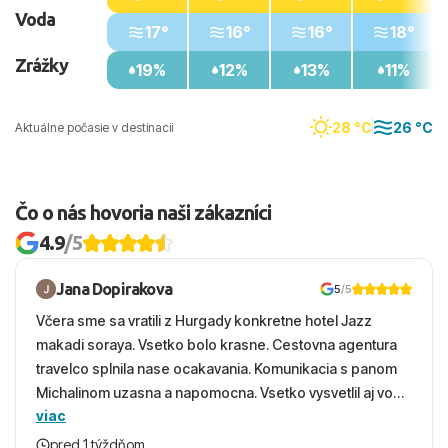
Voda
17°
16°
16°
18°
Zrážky
19%
12%
13%
11%
28 °C
26 °C
Aktuálne počasie v destinacii
Čo o nás hovoria naši zákazníci
4.9
/5
Jana Dopirakova
5
/5
Včera sme sa vratili z Hurgady konkretne hotel Jazz
makadi soraya. Vsetko bolo krasne. Cestovna agentura
travelco splnila nase ocakavania. Komunikacia s panom
Michalinom uzasna a napomocna. Vsetko vysvetlil aj vo
viac
vecernych hodinach zaco sa ospravedlnujem. Hotel
krasny, cisty. Sluzby top. Strava, prostredie, more,
pred 1 týždňom