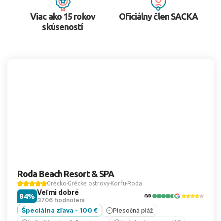
Viac ako 15 rokov
Oficiálny člen SACKA
skúseností
Roda Beach Resort & SPA
Grécko
Grécke ostrovy
Korfu
Roda
Veľmi dobré
84%
3706 hodnotení
Špeciálna zľava - 100 €
Piesočná pláž