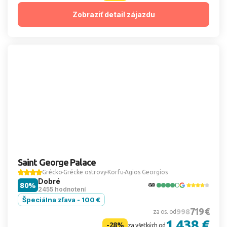
Zobraziť detail zájazdu
Saint George Palace
Grécko
Grécke ostrovy
Korfu
Agios Georgios
Dobré
80%
2455 hodnotení
Špeciálna zľava - 100 €
719 €
998
za os. od
1 438 €
-28%
za všetkých od