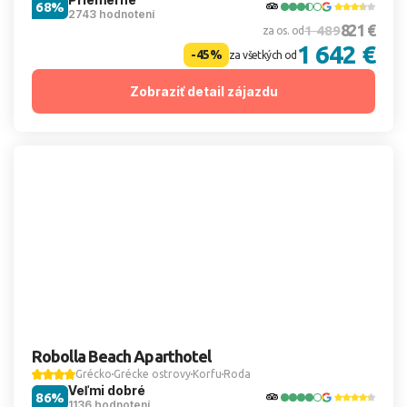
68%
2743 hodnotení
821 €
1 489
za os. od
1 642 €
-45%
za všetkých od
Zobraziť detail zájazdu
Robolla Beach Aparthotel
Grécko
Grécke ostrovy
Korfu
Roda
Veľmi dobré
86%
1136 hodnotení