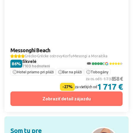
Messonghi Beach
Grécko
Grécke ostrovy
Korfu
Mesongi a Moraitika
Skvelé
86%
7103 hodnotení
Hotel priamo pri pláži
Bar na pláži
Tobogány
858 €
1 173
za os. od
1 717 €
-27%
za všetkých od
Zobraziť detail zájazdu
Som tu pre