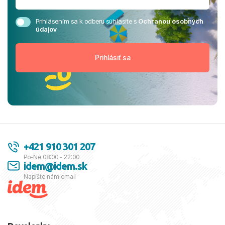
Prihlásením sa k odberu súhlasíte s
Ochranou osobných
údajov
+421 910 301 207
Po-Ne 08:00 - 22:00
idem@idem.sk
Napíšte nám email