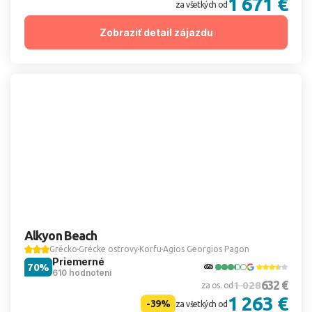
1 671 €
za všetkých od
Zobraziť detail zájazdu
Alkyon Beach
Grécko
Grécke ostrovy
Korfu
Agios Georgios Pagon
Priemerné
70%
610 hodnotení
632 €
1 028
za os. od
1 263 €
-39%
za všetkých od