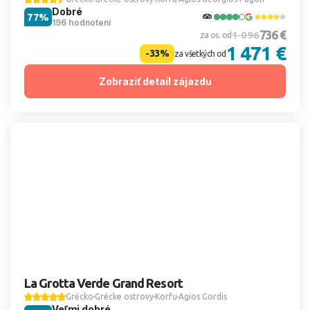
Dobré
77%
196 hodnotení
736 €
1 096
za os. od
1 471 €
-33%
za všetkých od
Zobraziť detail zájazdu
La Grotta Verde Grand Resort
Grécko
Grécke ostrovy
Korfu
Agios Gordis
Veľmi dobré