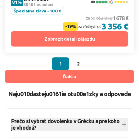
81%
3949 hodnotení
Špeciálna zľava - 100 €
1 678 €
2 072
za os. od
3 356 €
-19%
za všetkých od
Zobraziť detail zájazdu
1
2
Ďalšia
Naju010dasteju0161ie otu00e1zky a odpovede
Prečo si vybrať dovolenku v Grécku a pre koho
je vhodná?