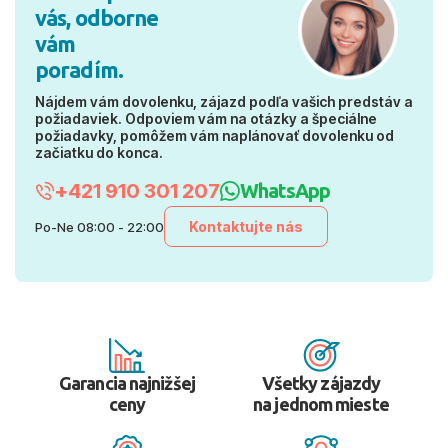
vás, odborne
vám
poradím.
Nájdem vám dovolenku, zájazd podľa vašich predstáv a
požiadaviek. Odpoviem vám na otázky a špeciálne
požiadavky, pomôžem vám naplánovať dovolenku od
začiatku do konca.
+421 910 301 207
WhatsApp
Kontaktujte nás
Po-Ne 08:00 - 22:00
Garancia najnižšej
Všetky zájazdy
ceny
na jednom mieste