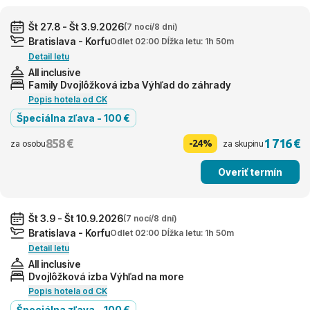
Št 27.8 - Št 3.9.2026
(7 nocí/8 dní)
Bratislava - Korfu
Odlet 02:00 Dĺžka letu: 1h 50m
Detail letu
All inclusive
Family Dvojlôžková izba Výhľad do záhrady
Popis hotela od CK
Špeciálna zľava - 100 €
858 €
1 716 €
-24%
za osobu
za skupinu
Overiť termín
Št 3.9 - Št 10.9.2026
(7 nocí/8 dní)
Bratislava - Korfu
Odlet 02:00 Dĺžka letu: 1h 50m
Detail letu
All inclusive
Dvojlôžková izba Výhľad na more
Popis hotela od CK
Špeciálna zľava - 100 €