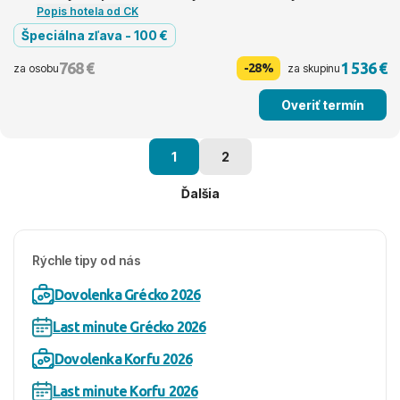
Popis hotela od CK
Špeciálna zľava - 100 €
768 €
1 536 €
-28%
za osobu
za skupinu
Overiť termín
1
2
Ďalšia
Rýchle tipy od nás
Dovolenka Grécko 2026
Last minute Grécko 2026
Dovolenka Korfu 2026
Last minute Korfu 2026