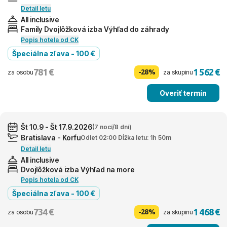
Detail letu
All inclusive
Family Dvojlôžková izba Výhľad do záhrady
Popis hotela od CK
Špeciálna zľava - 100 €
781 €
1 562 €
-28%
za osobu
za skupinu
Overiť termín
Št 10.9 - Št 17.9.2026
(7 nocí/8 dní)
Bratislava - Korfu
Odlet 02:00 Dĺžka letu: 1h 50m
Detail letu
All inclusive
Dvojlôžková izba Výhľad na more
Popis hotela od CK
Špeciálna zľava - 100 €
734 €
1 468 €
-28%
za osobu
za skupinu