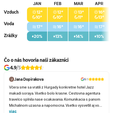
JAN
FEB
MAR
APR
Vzduch
12°
12°
13°
16°
10°
10°
11°
13°
Voda
17°
16°
16°
17°
Zrážky
20%
13%
14%
10%
Čo o nás hovoria naši zákazníci
4.9
/5
Jana Dopirakova
5
/5
Včera sme sa vratili z Hurgady konkretne hotel Jazz
makadi soraya. Vsetko bolo krasne. Cestovna agentura
travelco splnila nase ocakavania. Komunikacia s panom
Michalinom uzasna a napomocna. Vsetko vysvetlil aj vo
viac
vecernych hodinach zaco sa ospravedlnujem. Hotel