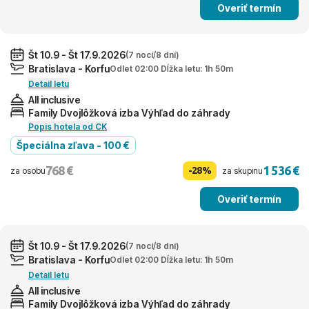
Overiť termín
Št 10.9 - Št 17.9.2026
(7 nocí/8 dní)
Bratislava - Korfu
Odlet 02:00 Dĺžka letu: 1h 50m
Detail letu
All inclusive
Family Dvojlôžková izba Výhľad do záhrady
Popis hotela od CK
Špeciálna zľava - 100 €
768 €
1 536 €
-28%
za osobu
za skupinu
Overiť termín
Št 10.9 - Št 17.9.2026
(7 nocí/8 dní)
Bratislava - Korfu
Odlet 02:00 Dĺžka letu: 1h 50m
Detail letu
All inclusive
Family Dvojlôžková izba Výhľad do záhrady