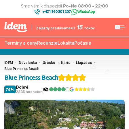
Sme vám k dispozícii
Po-Ne 08:00 - 22:00
+421 910 301 207
WhatsApp
|
15
Zájazdy predávame už
rokov
Termíny a ceny
Recenzie
Lokalita
Počasie
IDEM
Dovolenka
Grécko
Korfu
Liapades
Blue Princess Beach
Blue Princess Beach
Dobré
76%
2335 hodnotení