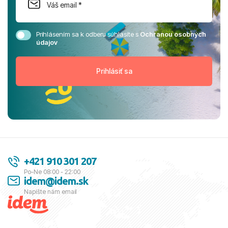
Prihlásením sa k odberu súhlasíte s
Ochranou osobných
údajov
+421 910 301 207
Po-Ne 08:00 - 22:00
idem@idem.sk
Napíšte nám email