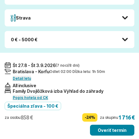
Strava
0 € - 5000 €
Št 27.8 - Št 3.9.2026
(7 nocí/8 dní)
Bratislava - Korfu
Odlet 02:00 Dĺžka letu: 1h 50m
Detail letu
All inclusive
Family Dvojlôžková izba Výhľad do záhrady
Popis hotela od CK
Špeciálna zľava - 100 €
858 €
1 716 €
-24%
za osobu
za skupinu
Overiť termín