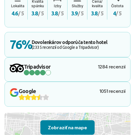
Kvalita
Cena/
Lokalita
spánku
Izby
Služby
kvalita
Čistota
4.6
/ 5
3.8
/ 5
3.8
/ 5
3.9
/ 5
3.8
/ 5
4
/ 5
76%
Dovolenkárov odporúča tento hotel
(2335 recenzií od Google a Tripadvisor)
Tripadvisor
1284 recenzií
Google
1051 recenzií
Zobraziť na mape