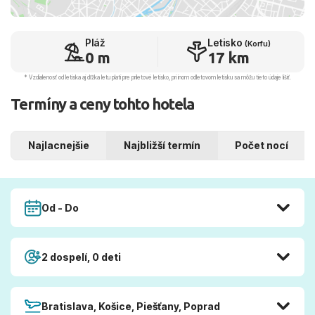
Pláž
Letisko
(Korfu)
0 m
17 km
* Vzdialenosť od letiska aj dľžka letu platí pre príletové letisko, pri inom odletovom letisku sa môžu tieto údaje líšiť.
Termíny a ceny tohto hotela
Najlacnejšie
Najbližší termín
Počet nocí
Od - Do
2 dospelí, 0 deti
Bratislava, Košice, Piešťany, Poprad