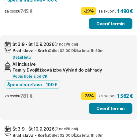
745 €
1 490 €
-29%
za osobu
za skupinu
Overiť termín
Št 3.9 - Št 10.9.2026
(7 nocí/8 dní)
Bratislava - Korfu
Odlet 02:00 Dĺžka letu: 1h 50m
Detail letu
All inclusive
Family Dvojlôžková izba Výhľad do záhrady
Popis hotela od CK
Špeciálna zľava - 100 €
781 €
1 562 €
-28%
za osobu
za skupinu
Overiť termín
Št 3.9 - Št 10.9.2026
(7 nocí/8 dní)
Bratislava - Korfu
Odlet 02:00 Dĺžka letu: 1h 50m