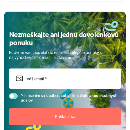
nabudúce! Ďakujeme za skvelé spomienky. ​S pozdravom
a prianím mnohých ďalších spokojných klientov, Juraj s
rodinou.
Nezmeškajte ani jednu dovolenkovú
ponuku
Budeme vám posielať do email-u najlepšie ponuky s
najvýhodnejšími cenami a zľavami
Prihlásením sa k odberu súhlasíte s
Ochranou osobných
údajov