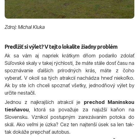
Zdroj: Michal Kluka
Predlžiť si výlet? V tejto lokalite žiadny problém
Ak sa vám aj napriek krátkym dňom podarilo zdolať
Súľovské skaly v takej rýchlosti, že máte stále dosť času na
spoznávanie ďalších prírodných krás, máte z čoho
vyberať. V okolí sa tých atrakcií nachádza hneď niekoľko.
Ak by ste ich chceli spoznať všetky, jednodňový výlet by
určite nestačil.
Jednou z najkrajších atrakcií je
prechod Manínskou
tiesňavou
, ktorá sa považuje za najužší kaňon na
Slovensku. Vznikol postupným zarezávaním potoka do
skál. Ako veľmi je úzka? Cez ten najtenší úsek sa len tak-
tak dokáže prepchať autobus.