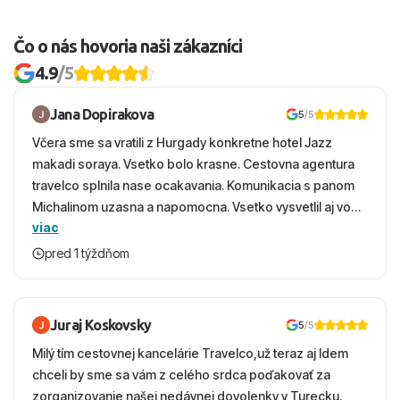
Čo o nás hovoria naši zákazníci
4.9
/5
Jana Dopirakova
5
/5
Včera sme sa vratili z Hurgady konkretne hotel Jazz
makadi soraya. Vsetko bolo krasne. Cestovna agentura
travelco splnila nase ocakavania. Komunikacia s panom
Michalinom uzasna a napomocna. Vsetko vysvetlil aj vo
viac
vecernych hodinach zaco sa ospravedlnujem. Hotel
krasny, cisty. Sluzby top. Strava, prostredie, more,
pred 1 týždňom
snorchlovanie. Dakujeme velmi pekne S pozdravom
Juraj Koskovsky
5
/5
Milý tím cestovnej kancelárie Travelco,už teraz aj Idem
chceli by sme sa vám z celého srdca poďakovať za
zorganizovanie našej nedávnej dovolenky v Turecku.