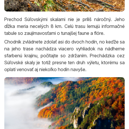
Prechod Súľovskými skalami nie je príliš náročný. Jeho
dĺžka meria necelých 8 km. Celú trasu lemujú informačné
tabule so zaujímavosťami o tunajšej faune a flóre.
Chodník zvládnete zdolať asi do dvoch hodín, no keďže sa
na jeho trase nachádza viacero vyhliadok na nádherne
sfarbenú krajinu, počítajte so zdržaním. Prechádzka cez
Súľovské skaly je totiž presne ten druh výletu, ktorému sa
oplatí venovať aj niekoľko hodín navyše.