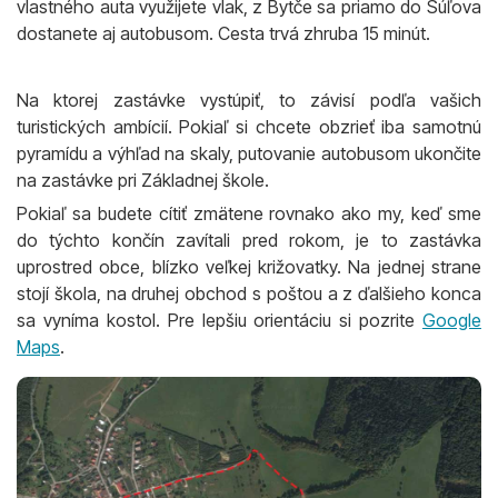
vlastného auta využijete vlak, z Bytče sa priamo do Súľova
dostanete aj autobusom. Cesta trvá zhruba 15 minút.
Na ktorej zastávke vystúpiť, to závisí podľa vašich
turistických ambícií. Pokiaľ si chcete obzrieť iba samotnú
pyramídu a výhľad na skaly, putovanie autobusom ukončite
na zastávke pri Základnej škole.
Pokiaľ sa budete cítiť zmätene rovnako ako my, keď sme
do týchto končín zavítali pred rokom, je to zastávka
uprostred obce, blízko veľkej križovatky. Na jednej strane
stojí škola, na druhej obchod s poštou a z ďalšieho konca
sa vyníma kostol. Pre lepšiu orientáciu si pozrite
Google
Maps
.