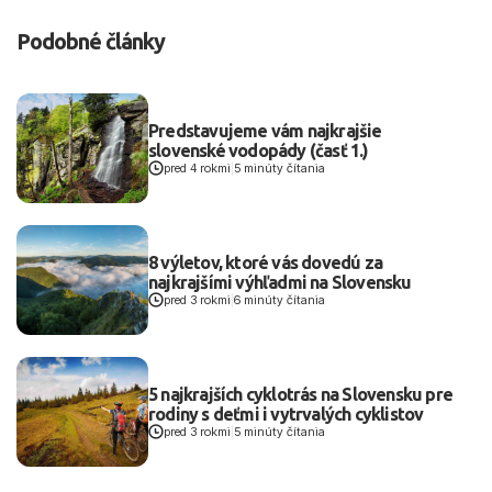
Podobné články
Predstavujeme vám najkrajšie
slovenské vodopády (časť 1.)
pred 4 rokmi
|
5 minúty čítania
8 výletov, ktoré vás dovedú za
najkrajšími výhľadmi na Slovensku
pred 3 rokmi
|
6 minúty čítania
5 najkrajších cyklotrás na Slovensku pre
rodiny s deťmi i vytrvalých cyklistov
pred 3 rokmi
|
5 minúty čítania