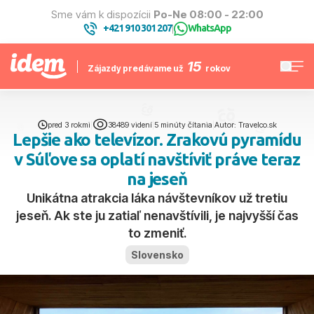
Sme vám k dispozícii
Po-Ne 08:00 - 22:00
+421 910 301 207
WhatsApp
|
15
Zájazdy predávame už
rokov
pred 3 rokmi
|
38489 videní
|
5 minúty čítania
|
Autor: Travelco.sk
Lepšie ako televízor. Zrakovú pyramídu
v Súľove sa oplatí navštíviť práve teraz
na jeseň
Unikátna atrakcia láka návštevníkov už tretiu
jeseň. Ak ste ju zatiaľ nenavštívili, je najvyšší čas
to zmeniť.
Slovensko