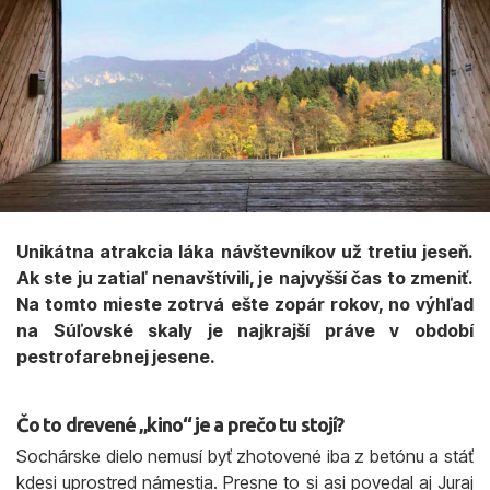
Unikátna atrakcia láka návštevníkov už tretiu jeseň.
Ak ste ju zatiaľ nenavštívili, je najvyšší čas to zmeniť.
Na tomto mieste zotrvá ešte zopár rokov, no výhľad
na Súľovské skaly je najkrajší práve v období
pestrofarebnej jesene.
Čo to drevené „kino“ je a prečo tu stojí?
Sochárske dielo nemusí byť zhotovené iba z betónu a stáť
kdesi uprostred námestia. Presne to si asi povedal aj Juraj