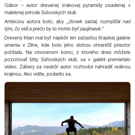
Gábor – autor drevenej zrakovej pyramídy osadenej v
malebnej prírode Súľovských skál.
Ambíciou autora bolo, aby
„človek zastal, rozmýšľal nad
tým, čo vidí a prečo by to mohlo byť zaujímavé.“
Drevený ihlan mal byť najskôr len súčasťou Krajskej galérie
umenia v Zlíne, kde bolo jeho úlohou ohraničiť priestor
pohľadu. Na otvorenom konci, z ktorého dnes môžete
pozorovať štíty Súľovských skál, sa v galérii premietalo
video. Zábery sa neskôr autor rozhodol nahradiť reálnou
krajinou. Ako vidíte, podarilo sa.