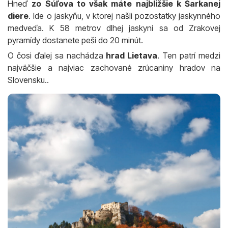
Hneď
zo Súľova to však máte najbližšie k Šarkanej
diere
. Ide o jaskyňu, v ktorej našli pozostatky jaskynného
medveďa. K 58 metrov dlhej jaskyni sa od Zrakovej
pyramídy dostanete peši do 20 minút.
O čosi ďalej sa nachádza
hrad Lietava
. Ten patrí medzi
najväčšie a najviac zachované zrúcaniny hradov na
Slovensku..