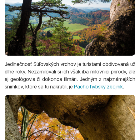
Jedinečnosť Súľovských vrchov je turistami obdivovaná už
dlhé roky. Nezamilovali si ich však iba milovníci prírody, ale
aj geológovia či dokonca filmári. Jedným z najznámejších
snímkov, ktoré sa tu nakrútili, je
Pacho hybský zbojník
.