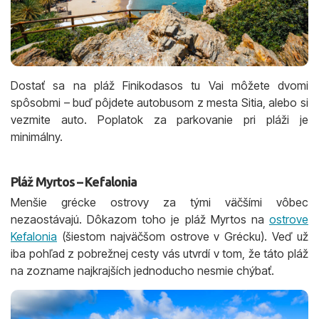
Dostať sa na pláž Finikodasos tu Vai môžete dvomi
spôsobmi – buď pôjdete autobusom z mesta Sitia, alebo si
vezmite auto. Poplatok za parkovanie pri pláži je
minimálny.
Pláž Myrtos – Kefalonia
Menšie grécke ostrovy za tými väčšími vôbec
nezaostávajú. Dôkazom toho je pláž Myrtos na
ostrove
Kefalonia
(šiestom najväčšom ostrove v Grécku). Veď už
iba pohľad z pobrežnej cesty vás utvrdí v tom, že táto pláž
na zozname najkrajších jednoducho nesmie chýbať.