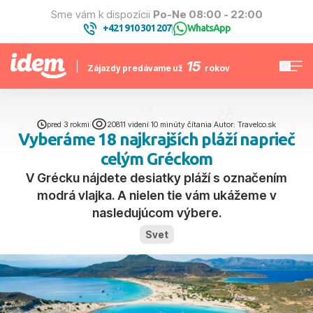
Sme vám k dispozícii
Po-Ne 08:00 - 22:00
+421 910 301 207
WhatsApp
|
15
Zájazdy predávame už
rokov
pred 3 rokmi
|
20811 videní
|
10 minúty čítania
|
Autor: Travelco.sk
Vyberáme 18 najkrajších pláží naprieč
celým Gréckom
V Grécku nájdete desiatky pláží s označením
modrá vlajka. A nielen tie vám ukážeme v
nasledujúcom výbere.
Svet