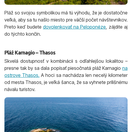
Pláž so svojou symbolikou má tú výhodu, že je dostatočne
veľká, aby sa tu našlo miesto pre väčší počet návštevníkov.
Preto keď budete
dovolenkovať na Peloponéze
, zájdite aj
do týchto končín.
Pláž Karnagio – Thasos
Skvelá dostupnosť v kombinácii s odľahlejšou lokalitou –
presne tak by sa dala popísať piesočnatá pláž Karnagio
na
ostrove Thasos.
A hoci sa nachádza len necelý kilometer
od mesta Thasos, je veľká šanca, že sa vyhnete prílišnému
návalu turistov.