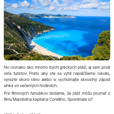
No rovnako ako mnoho iných gréckych pláží, aj sem prúdi
veľa turistov. Preto aby ste sa vyhli najväčšiemu návalu,
vyrazte skoro ráno alebo si vychutnajte skvostný západ
slnka vo večerných hodinách.
Pre filmových fanúšikov dodáme, že pláž môžu poznať z
filmu Mandolína kapitána Corelliho. Spomínate si?