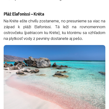
Pláž Elafonissi – Kréta
Na Kréte ešte chvíľu zostaneme, no presunieme sa viac na
západ k pláži Elafonissi. Tá leží na rovnomennom
ostrovčeku (patriacom ku Kréte), ku ktorému sa vzhľadom
na plytkosť vody z pevniny dostanete aj pešo.