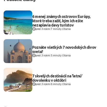
6 menej známych ostrovov Európy,
ktoré treba zažiť, kým ich ešte
nezaplavia davy turistov
pred 3 rokmi
|
7 minúty čítania
Poznáte všetkých 7 novodobých divov
sveta?
pred 3 rokmi
|
5 minúty čítania
7 skvelých destinácií na 'letnú'
dovolenku v októbri
pred 3 rokmi
|
6 minúty čítania