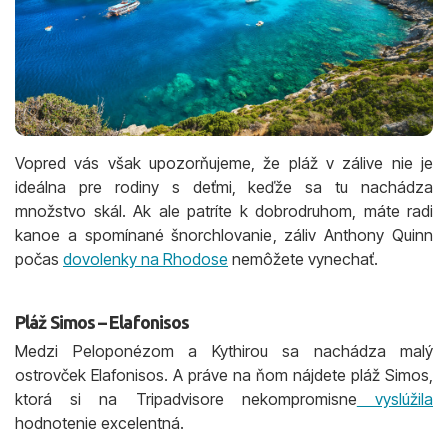
Vopred vás však upozorňujeme, že pláž v zálive nie je
ideálna pre rodiny s deťmi, keďže sa tu nachádza
množstvo skál. Ak ale patríte k dobrodruhom, máte radi
kanoe a spomínané šnorchlovanie, záliv Anthony Quinn
počas
dovolenky na Rhodose
nemôžete vynechať.
Pláž Simos – Elafonisos
Medzi Peloponézom a Kythirou sa nachádza malý
ostrovček Elafonisos. A práve na ňom nájdete pláž Simos,
ktorá si na Tripadvisore nekompromisne
vyslúžila
hodnotenie excelentná.