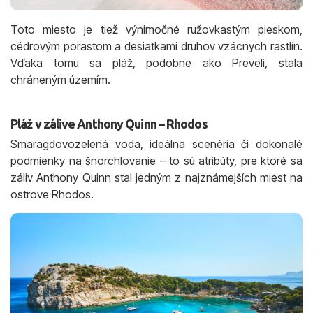
Toto miesto je tiež výnimočné ružovkastým pieskom,
cédrovým porastom a desiatkami druhov vzácnych rastlín.
Vďaka tomu sa pláž, podobne ako Preveli, stala
chráneným územím.
Pláž v zálive Anthony Quinn – Rhodos
Smaragdovozelená voda, ideálna scenéria či dokonalé
podmienky na šnorchlovanie – to sú atribúty, pre ktoré sa
záliv Anthony Quinn stal jedným z najznámejších miest na
ostrove Rhodos.