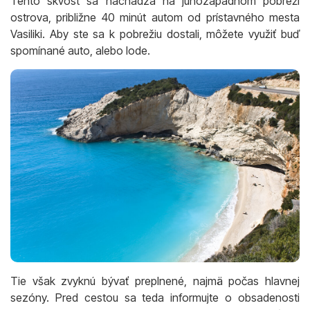
Tento skvost sa nachádza na juhozápadnom pobreží
ostrova, približne 40 minút autom od prístavného mesta
Vasiliki. Aby ste sa k pobrežiu dostali, môžete využiť buď
spomínané auto, alebo lode.
Tie však zvyknú bývať preplnené, najmä počas hlavnej
sezóny. Pred cestou sa teda informujte o obsadenosti