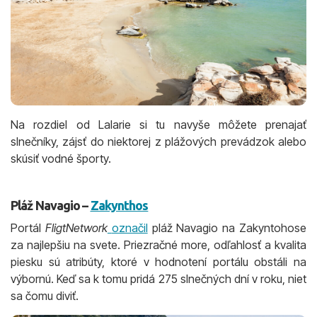
Na rozdiel od Lalarie si tu navyše môžete prenajať
slnečníky, zájsť do niektorej z plážových prevádzok alebo
skúsiť vodné športy.
Pláž Navagio –
Zakynthos
Portál
FligtNetwork
označil
pláž Navagio na Zakyntohose
za najlepšiu na svete. Priezračné more, odľahlosť a kvalita
piesku sú atribúty, ktoré v hodnotení portálu obstáli na
výbornú. Keď sa k tomu pridá 275 slnečných dní v roku, niet
sa čomu diviť.