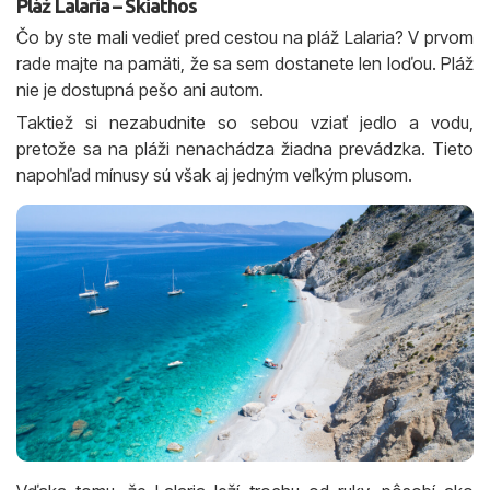
Pláž Lalaria – Skiathos
Čo by ste mali vedieť pred cestou na pláž Lalaria? V prvom
rade majte na pamäti, že sa sem dostanete len loďou. Pláž
nie je dostupná pešo ani autom.
Taktiež si nezabudnite so sebou vziať jedlo a vodu,
pretože sa na pláži nenachádza žiadna prevádzka. Tieto
napohľad mínusy sú však aj jedným veľkým plusom.