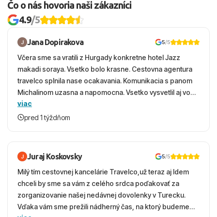
Čo o nás hovoria naši zákazníci
4.9
/5
Jana Dopirakova
5
/5
Včera sme sa vratili z Hurgady konkretne hotel Jazz
makadi soraya. Vsetko bolo krasne. Cestovna agentura
travelco splnila nase ocakavania. Komunikacia s panom
Michalinom uzasna a napomocna. Vsetko vysvetlil aj vo
viac
vecernych hodinach zaco sa ospravedlnujem. Hotel
krasny, cisty. Sluzby top. Strava, prostredie, more,
pred 1 týždňom
snorchlovanie. Dakujeme velmi pekne S pozdravom
Juraj Koskovsky
5
/5
Milý tím cestovnej kancelárie Travelco,už teraz aj Idem
chceli by sme sa vám z celého srdca poďakovať za
zorganizovanie našej nedávnej dovolenky v Turecku.
Vďaka vám sme prežili nádherný čas, na ktorý budeme