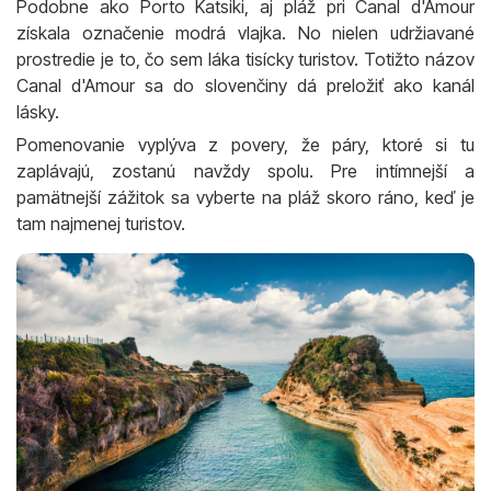
Podobne ako Porto Katsiki, aj pláž pri Canal d'Amour
získala označenie modrá vlajka. No nielen udržiavané
prostredie je to, čo sem láka tisícky turistov. Totižto názov
Canal d'Amour sa do slovenčiny dá preložiť ako kanál
lásky.
Pomenovanie vyplýva z povery, že páry, ktoré si tu
zaplávajú, zostanú navždy spolu. Pre intímnejší a
pamätnejší zážitok sa vyberte na pláž skoro ráno, keď je
tam najmenej turistov.