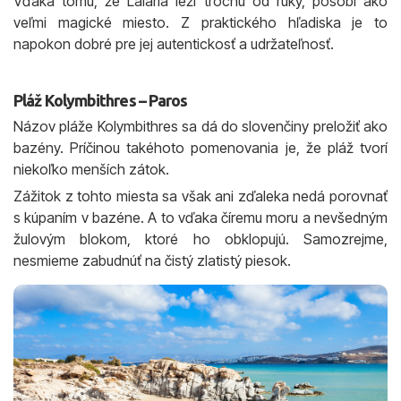
Vďaka tomu, že Lalaria leží trochu od ruky, pôsobí ako
veľmi magické miesto. Z praktického hľadiska je to
napokon dobré pre jej autentickosť a udržateľnosť.
Pláž Kolymbithres – Paros
Názov pláže Kolymbithres sa dá do slovenčiny preložiť ako
bazény. Príčinou takéhoto pomenovania je, že pláž tvorí
niekoľko menších zátok.
Zážitok z tohto miesta sa však ani zďaleka nedá porovnať
s kúpaním v bazéne. A to vďaka číremu moru a nevšedným
žulovým blokom, ktoré ho obklopujú. Samozrejme,
nesmieme zabudnúť na čistý zlatistý piesok.