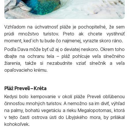
Vzhľadom na úchvatnosť pláže je pochopiteľné, že sem
prúdi množstvo turistov. Preto ak chcete vystihnúť
moment, keď ich tu bude čo najmenej, vyrazte skoro ráno.
Podľa Dava môže byť už aj o deviatej neskoro. Okrem toho
dbajte na ochranu tela – pláž pohlcuje veľa slnečného
žiarenia, takže si nezabudnite vziať slnečník a veľa
opaľovacieho krému.
Pláž Preveli – Kréta
Kedysi bolo kempovanie v okolí pláže Preveli obľúbenou
činnosťou mnohých turistov. A nemožno sa im diviť, výhľad
na palmy, bohatú vegetáciu a rieku Megalopotomas, ktorá
v tejto časti ostrova ústi do Líbyjského mora, by prilákal
kohokoľvek.