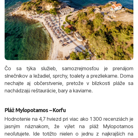
Čo sa týka služieb, samozrejmosťou je prenájom
slnečníkov a ležadiel, sprchy, toalety a prezliekarne. Doma
nechajte aj občerstvenie, pretože v blízkosti pláže sa
nachádzajú reštaurácie, bary a kaviarne.
Pláž Mylopotamos – Korfu
Hodnotenie na 4,7 hviezd pri viac ako 1 300 recenziách je
jasným náznakom, že výlet na pláž Mylopotamos
neoľutujete. Ide totižto nielen o jednu z najkrajších na