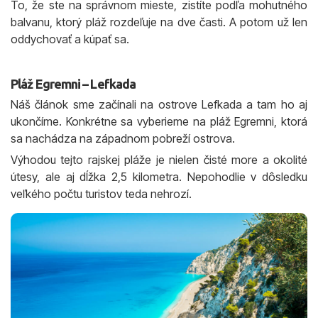
To, že ste na správnom mieste, zistíte podľa mohutného
balvanu, ktorý pláž rozdeľuje na dve časti. A potom už len
oddychovať a kúpať sa.
Pláž Egremni – Lefkada
Náš článok sme začínali na ostrove Lefkada a tam ho aj
ukončíme. Konkrétne sa vyberieme na pláž Egremni, ktorá
sa nachádza na západnom pobreží ostrova.
Výhodou tejto rajskej pláže je nielen čisté more a okolité
útesy, ale aj dĺžka 2,5 kilometra. Nepohodlie v dôsledku
veľkého počtu turistov teda nehrozí.