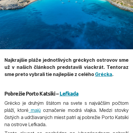
Najkrajšie pláže jednotlivých gréckych ostrovov sme
už v našich článkoch predstavili viackrát. Tentoraz
sme preto vybrali tie najlepšie z celého
Grécka
.
Pobrežie Porto Katsiki –
Lefkada
Grécko je druhým štátom na svete s najväčším počtom
pláží, ktoré
majú
označenie modrá vlajka. Medzi stovky
čistých a udržiavaných miest patrí aj pobrežie Porto Katsiki
na ostrove Lefkada.