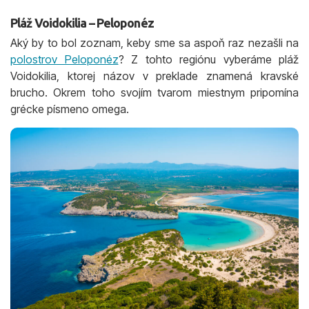
Pláž Voidokilia – Peloponéz
Aký by to bol zoznam, keby sme sa aspoň raz nezašli na
polostrov Peloponéz
? Z tohto regiónu vyberáme pláž
Voidokilia, ktorej názov v preklade znamená kravské
brucho. Okrem toho svojím tvarom miestnym pripomína
grécke písmeno omega.