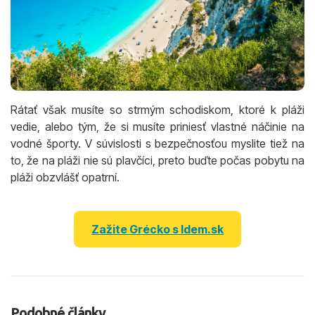
Rátať však musíte so strmým schodiskom, ktoré k pláži
vedie, alebo tým, že si musíte priniesť vlastné náčinie na
vodné športy. V súvislosti s bezpečnosťou myslite tiež na
to, že na pláži nie sú plavčíci, preto buďte počas pobytu na
pláži obzvlášť opatrní.
Zažite Grécko s Idem.sk
Podobné články