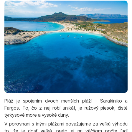
Pláž je spojením dvoch menších pláží – Sarakiniko a
Fargos. To, čo z nej robí unikát, je ružový piesok, čisté
tyrkysové more a vysoké duny.
V porovnaní s inými plážami považujeme za veľkú výhodu
to, že je dosť veľká, preto aj pri väčšom počte ľudí