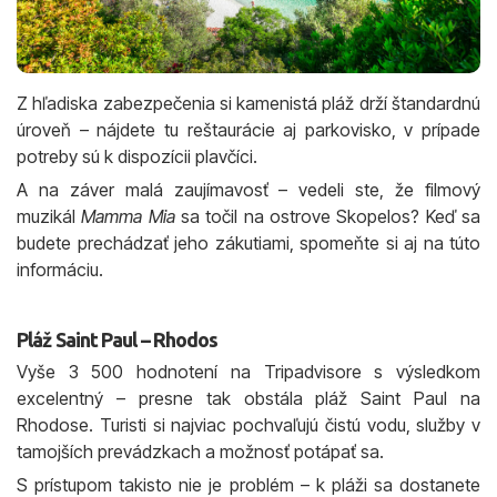
Z hľadiska zabezpečenia si kamenistá pláž drží štandardnú
úroveň – nájdete tu reštaurácie aj parkovisko, v prípade
potreby sú k dispozícii plavčíci.
A na záver malá zaujímavosť – vedeli ste, že filmový
muzikál
Mamma Mia
sa točil na ostrove Skopelos? Keď sa
budete prechádzať jeho zákutiami, spomeňte si aj na túto
informáciu.
Pláž Saint Paul – Rhodos
Vyše 3 500 hodnotení na Tripadvisore s výsledkom
excelentný – presne tak obstála pláž Saint Paul na
Rhodose. Turisti si najviac pochvaľujú čistú vodu, služby v
tamojších prevádzkach a možnosť potápať sa.
S prístupom takisto nie je problém – k pláži sa dostanete