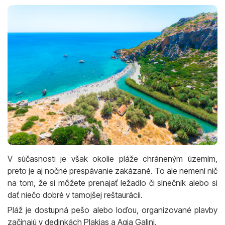
V súčasnosti je však okolie pláže chráneným územím,
preto je aj nočné prespávanie zakázané. To ale nemení nič
na tom, že si môžete prenajať ležadlo či slnečník alebo si
dať niečo dobré v tamojšej reštaurácii.
Pláž je dostupná pešo alebo loďou, organizované plavby
začínajú v dedinkách Plakias a Agia Galini.