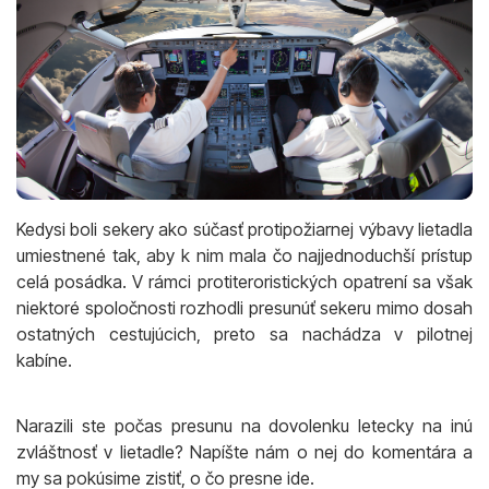
Kedysi boli sekery ako súčasť protipožiarnej výbavy lietadla
umiestnené tak, aby k nim mala čo najjednoduchší prístup
celá posádka. V rámci protiteroristických opatrení sa však
niektoré spoločnosti rozhodli presunúť sekeru mimo dosah
ostatných cestujúcich, preto sa nachádza v pilotnej
kabíne.
Narazili ste počas presunu na dovolenku letecky na inú
zvláštnosť v lietadle? Napíšte nám o nej do komentára a
my sa pokúsime zistiť, o čo presne ide.