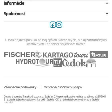
Informácie
Spoločnosť
U nás nájdete ponuku od najlepších Slovenských, ale aj zahraničných
cestovných kancelárií na jednom mieste
Všeobecné podmienky
|
Ochrana osobných údajov
Cestovná agentúra Travelco Group, s. r. o., (ďalej len CA) sprostredkováva v súlade so zákonom 281/2001
Z. z. predaj zájazdov cestovných kancelárii (ďalej len CK) a iných služieb cestovného ruchu (ďalej len
zájazdy).
© 2011-2026 Travelco Group, s. r. o. Všetky práva vyhradené.