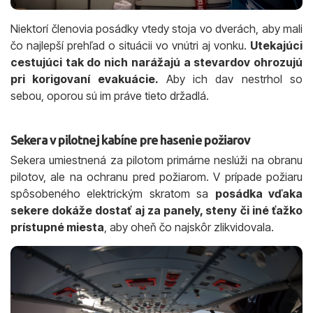
Niektorí členovia posádky vtedy stoja vo dverách, aby mali
čo najlepší prehľad o situácii vo vnútri aj vonku.
Utekajúci
cestujúci tak do nich narážajú a stevardov ohrozujú
pri korigovaní evakuácie.
Aby ich dav nestrhol so
sebou, oporou sú im práve tieto držadlá.
Sekera v pilotnej kabíne pre hasenie požiarov
Sekera umiestnená za pilotom primárne neslúži na obranu
pilotov, ale na ochranu pred požiarom. V prípade požiaru
spôsobeného elektrickým skratom sa
posádka vďaka
sekere dokáže dostať aj za panely, steny či iné ťažko
prístupné miesta
, aby oheň čo najskôr zlikvidovala.