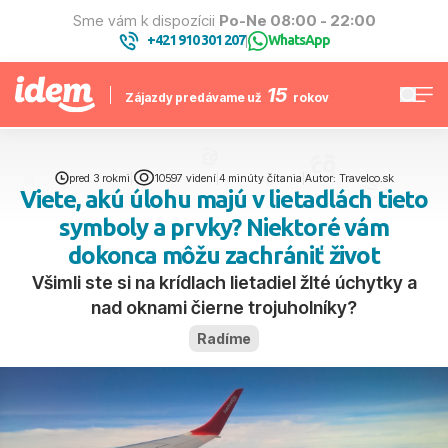
Sme vám k dispozícii
Po-Ne 08:00 - 22:00
+421 910 301 207
WhatsApp
|
15
Zájazdy predávame už
rokov
pred 3 rokmi
|
10597 videní
|
4 minúty čítania
|
Autor: Travelco.sk
Viete, akú úlohu majú v lietadlách tieto
symboly a prvky? Niektoré vám
dokonca môžu zachrániť život
Všimli ste si na krídlach lietadiel žlté úchytky a
nad oknami čierne trojuholníky?
Radíme