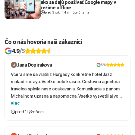
ako sa dajú používať Google mapy v
režime offline
pred 3 rokmi
|
4 minúty čítania
Čo o nás hovoria naši zákazníci
4.9
/5
Jana Dopirakova
5
/5
Včera sme sa vratili z Hurgady konkretne hotel Jazz
makadi soraya. Vsetko bolo krasne. Cestovna agentura
travelco splnila nase ocakavania. Komunikacia s panom
Michalinom uzasna a napomocna. Vsetko vysvetlil aj vo
viac
vecernych hodinach zaco sa ospravedlnujem. Hotel
krasny, cisty. Sluzby top. Strava, prostredie, more,
pred 1 týždňom
snorchlovanie. Dakujeme velmi pekne S pozdravom