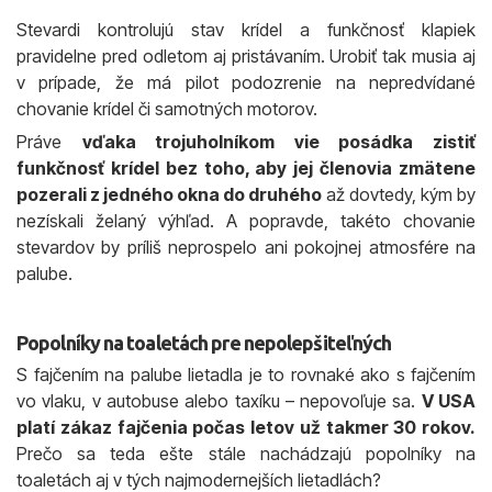
Stevardi kontrolujú stav krídel a funkčnosť klapiek
pravidelne pred odletom aj pristávaním. Urobiť tak musia aj
v prípade, že má pilot podozrenie na nepredvídané
chovanie krídel či samotných motorov.
Práve
vďaka trojuholníkom vie posádka zistiť
funkčnosť krídel bez toho, aby jej členovia zmätene
pozerali z jedného okna do druhého
až dovtedy, kým by
nezískali želaný výhľad. A popravde, takéto chovanie
stevardov by príliš neprospelo ani pokojnej atmosfére na
palube.
Popolníky na toaletách pre nepolepšiteľných
S fajčením na palube lietadla je to rovnaké ako s fajčením
vo vlaku, v autobuse alebo taxíku – nepovoľuje sa.
V USA
platí zákaz fajčenia počas letov už takmer 30 rokov.
Prečo sa teda ešte stále nachádzajú popolníky na
toaletách aj v tých najmodernejších lietadlách?