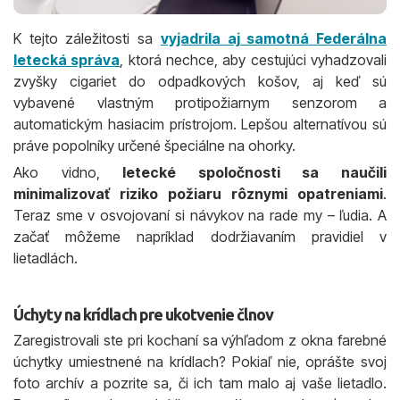
K tejto záležitosti sa
vyjadrila aj samotná Federálna
letecká správa
, ktorá nechce, aby cestujúci vyhadzovali
zvyšky cigariet do odpadkových košov, aj keď sú
vybavené vlastným protipožiarnym senzorom a
automatickým hasiacim prístrojom. Lepšou alternatívou sú
práve popolníky určené špeciálne na ohorky.
Ako vidno,
letecké spoločnosti sa naučili
minimalizovať riziko požiaru rôznymi opatreniami
.
Teraz sme v osvojovaní si návykov na rade my – ľudia. A
začať môžeme napríklad dodržiavaním pravidiel v
lietadlách.
Úchyty na krídlach pre ukotvenie člnov
Zaregistrovali ste pri kochaní sa výhľadom z okna farebné
úchytky umiestnené na krídlach? Pokiaľ nie, oprášte svoj
foto archív a pozrite sa, či ich tam malo aj vaše lietadlo.