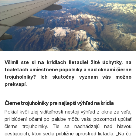
Všimli ste si na krídlach lietadiel žlté úchytky, na
toaletách umiestnené popolníky a nad oknami čierne
trojuholníky? Ich skutočný význam vás možno
prekvapí.
Čierne trojuholníky pre najlepší výhľad na krídla
Pokiaľ kvôli zlej viditeľnosti nestojí výhľad z okna za veľa,
pri blúdení očami po palube môžu vašu pozornosť upútať
čierne trojuholníky. Tie sa nachádzajú nad hlavou
cestujúcich, ktorí sedia približne uprostred lietadla. „Na čo