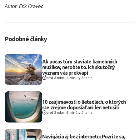
Autor: Erik Oravec
Podobné články
Ak počas túry staviate kamenných
mužíkov, nerobte to. Ich skutočný
význam vás prekvapí
pred 3 rokmi
|
4 minúty čítania
10 zaujímavostí o lietadlách, o ktorých
ste zrejme doposiaľ ani len netušili
pred 3 rokmi
|
6 minúty čítania
Navigácia aj bez internetu: Pozrite sa,