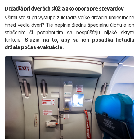
Držadlá pri dverách slúžia ako opora pre stevardov
Všimli ste si pri výstupe z lietadla veľké držadlá umiestnené
hneď vedľa dverí? Tie neplnia žiadnu špeciálnu úlohu a ich
stlačením či potiahnutím sa nespúšťajú nijaké skryté
funkcie.
Slúžia na to, aby sa ich posádka lietadla
držala počas evakuácie.