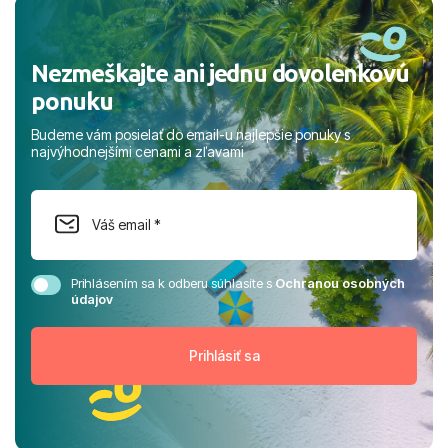
rodinou.
Nezmeškajte ani jednu dovolenkovú
ponuku
Budeme vám posielať do email-u najlepšie ponuky s
najvýhodnejšími cenami a zľavami
Prihlásením sa k odberu súhlasíte s
Ochranou osobných
údajov