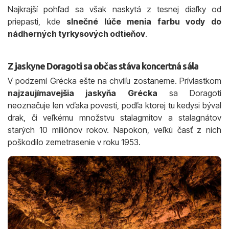
Najkrajší pohľad sa však naskytá z tesnej diaľky od
priepasti, kde
slnečné lúče menia farbu vody do
nádherných tyrkysových odtieňov
.
Z jaskyne Doragoti sa občas stáva koncertná sála
V podzemí Grécka ešte na chvíľu zostaneme. Prívlastkom
najzaujímavejšia jaskyňa Grécka
sa Doragoti
neoznačuje len vďaka povesti, podľa ktorej tu kedysi býval
drak, či veľkému množstvu stalagmitov a stalagnátov
starých 10 miliónov rokov. Napokon, veľkú časť z nich
poškodilo zemetrasenie v roku 1953.