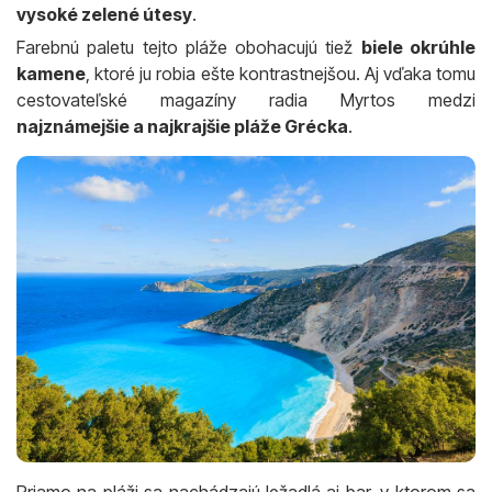
vysoké zelené útesy
.
Farebnú paletu tejto pláže obohacujú tiež
biele okrúhle
kamene
, ktoré ju robia ešte kontrastnejšou. Aj vďaka tomu
cestovateľské magazíny radia Myrtos medzi
najznámejšie a najkrajšie pláže Grécka
.
Priamo na pláži sa nachádzajú ležadlá aj bar, v ktorom sa