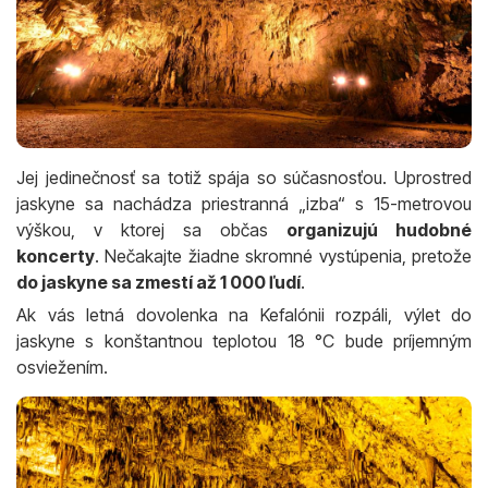
Jej jedinečnosť sa totiž spája so súčasnosťou. Uprostred
jaskyne sa nachádza priestranná „izba“ s 15-metrovou
výškou, v ktorej sa občas
organizujú hudobné
koncerty
. Nečakajte žiadne skromné vystúpenia, pretože
do jaskyne sa zmestí až 1 000 ľudí
.
Ak vás letná dovolenka na Kefalónii rozpáli, výlet do
jaskyne s konštantnou teplotou 18 °C bude príjemným
osviežením.