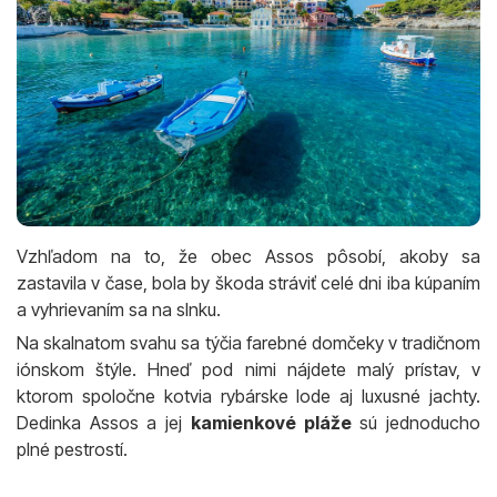
Vzhľadom na to, že obec Assos pôsobí, akoby sa
zastavila v čase, bola by škoda stráviť celé dni iba kúpaním
a vyhrievaním sa na slnku.
Na skalnatom svahu sa týčia farebné domčeky v tradičnom
iónskom štýle. Hneď pod nimi nájdete malý prístav, v
ktorom spoločne kotvia rybárske lode aj luxusné jachty.
Dedinka Assos a jej
kamienkové pláže
sú jednoducho
plné pestrostí.