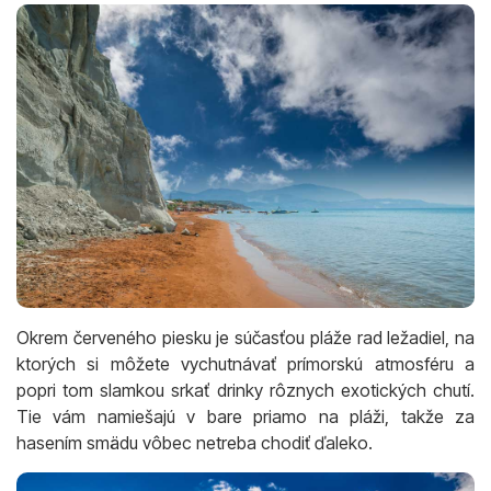
Okrem červeného piesku je súčasťou pláže rad ležadiel, na
ktorých si môžete vychutnávať prímorskú atmosféru a
popri tom slamkou srkať drinky rôznych exotických chutí.
Tie vám namiešajú v bare priamo na pláži, takže za
hasením smädu vôbec netreba chodiť ďaleko.