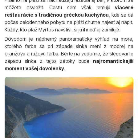
môžete osviežiť. Cestu sem však lemujú
viaceré
reštaurácie s tradičnou gréckou kuchyňou
, kde sa dá
počas celodenného pobytu na pláži chutne najesť aj napiť.
Každý, kto pláž Myrtos navštívi, si ju ihneď aj zamiluje.
Dôvodom je nádherný panoramatický výhľad na more,
ktorého farba sa pri západe slnka mení z modrej na
oranžovú a ružovú farbu. Berte na vedomie, že sledovanie
západu slnka z tejto zátoky bude
najromantickejší
moment vašej dovolenky
.