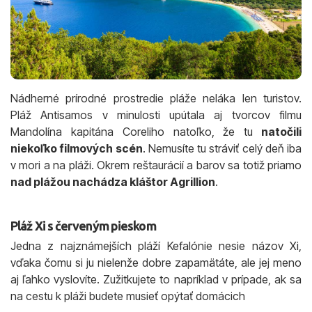
Nádherné prírodné prostredie pláže neláka len turistov.
Pláž Antisamos v minulosti upútala aj tvorcov filmu
Mandolína kapitána Coreliho natoľko, že tu
natočili
niekoľko filmových scén
. Nemusíte tu stráviť celý deň iba
v mori a na pláži. Okrem reštaurácií a barov sa totiž priamo
nad plážou nachádza kláštor Agrillion
.
Pláž Xi s červeným pieskom
Jedna z najznámejších pláží Kefalónie nesie názov Xi,
vďaka čomu si ju nielenže dobre zapamätáte, ale jej meno
aj ľahko vyslovíte. Zužitkujete to napríklad v prípade, ak sa
na cestu k pláži budete musieť opýtať domácich