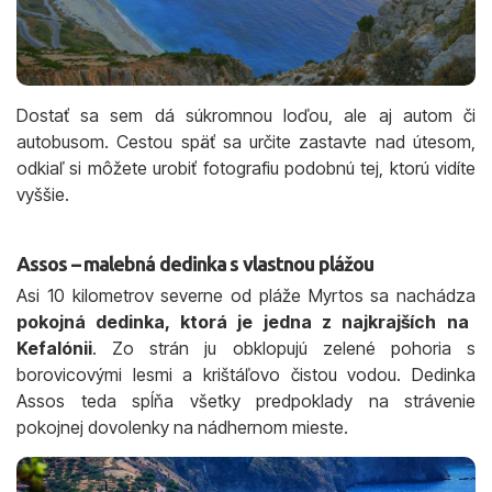
Dostať sa sem dá súkromnou loďou, ale aj autom či
autobusom. Cestou späť sa určite zastavte nad útesom,
odkiaľ si môžete urobiť fotografiu podobnú tej, ktorú vidíte
vyššie.
Assos – malebná dedinka s vlastnou plážou
Asi 10 kilometrov severne od pláže Myrtos sa nachádza
pokojná dedinka, ktorá je jedna z najkrajších na
Kefalónii
. Zo strán ju obklopujú zelené pohoria s
borovicovými lesmi a krištáľovo čistou vodou. Dedinka
Assos teda spĺňa všetky predpoklady na strávenie
pokojnej dovolenky na nádhernom mieste.