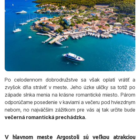
Po celodennom dobrodružstve sa však oplatí vrátiť a
zvyšok dňa stráviť v meste. Jeho úzke uličky sa totiž po
západe slnka menia na krásne romantické miesto. Párom
odporúčame posedenie v kaviarni a večeru pod hviezdnym
nebom, no najväčším zážitkom pre vás aj tak určite bude
večerná romantická prechádzka
.
V hlavnom meste Argostoli sú veľkou atrakciou