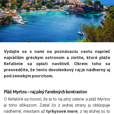
Vydajte sa s nami na poznávaciu cestu naprieč
najväčším gréckym ostrovom a zistite, ktoré pláže
Kefalónie sa oplatí navštíviť. Okrem toho sa
presvedčíte, že tento dovolenkový raj je nádherný aj
pod zemským povrchom.
Pláž Myrtos – raj plný farebných kontrastov
O Kefalónii sa hovorí, že je to raj plný zelene a pláž Myrtos
je toho dôkazom. Zatiaľ čo z jednej strany ju obklopuje
nádherné, miestami až
tyrkysové more
, z tej druhej sú to