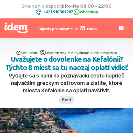
Sme vám k dispozícii
Po-Ne 08:00 - 22:00
+421 910 301 207
WhatsApp
|
15
Zájazdy predávame už
rokov
pred 3 rokmi
|
18448 videní
|
7 minúty čítania
|
Autor: Travelco.sk
Uvažujete o dovolenke na Kefalónii?
Týchto 8 miest sa tu naozaj oplatí vidieť
Vydajte sa s nami na poznávaciu cestu naprieč
najväčším gréckym ostrovom a zistite, ktoré
miesta Kefalónie sa oplatí navštíviť.
Svet