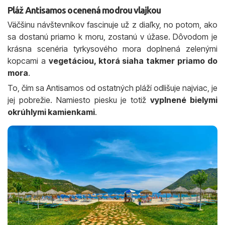
Pláž Antisamos ocenená modrou vlajkou
Väčšinu návštevníkov fascinuje už z diaľky, no potom, ako
sa dostanú priamo k moru, zostanú v úžase. Dôvodom je
krásna scenéria tyrkysového mora doplnená zelenými
kopcami a
vegetáciou, ktorá siaha takmer priamo do
mora
.
To, čím sa Antisamos od ostatných pláží odlišuje najviac, je
jej pobrežie. Namiesto piesku je totiž
vyplnené bielymi
okrúhlymi kamienkami
.