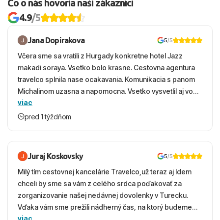
Čo o nás hovoria naši zákazníci
4.9
/5
Jana Dopirakova
5
/5
Včera sme sa vratili z Hurgady konkretne hotel Jazz
makadi soraya. Vsetko bolo krasne. Cestovna agentura
travelco splnila nase ocakavania. Komunikacia s panom
Michalinom uzasna a napomocna. Vsetko vysvetlil aj vo
viac
vecernych hodinach zaco sa ospravedlnujem. Hotel
krasny, cisty. Sluzby top. Strava, prostredie, more,
pred 1 týždňom
snorchlovanie. Dakujeme velmi pekne S pozdravom
Juraj Koskovsky
5
/5
Milý tím cestovnej kancelárie Travelco,už teraz aj Idem
chceli by sme sa vám z celého srdca poďakovať za
zorganizovanie našej nedávnej dovolenky v Turecku.
Vďaka vám sme prežili nádherný čas, na ktorý budeme
viac
ešte dlho s úsmevom spomínať. ​Všetko prebehlo