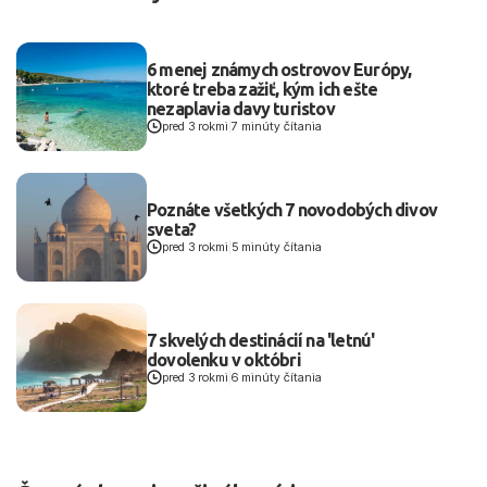
6 menej známych ostrovov Európy,
ktoré treba zažiť, kým ich ešte
nezaplavia davy turistov
pred 3 rokmi
|
7 minúty čítania
Poznáte všetkých 7 novodobých divov
sveta?
pred 3 rokmi
|
5 minúty čítania
7 skvelých destinácií na 'letnú'
dovolenku v októbri
pred 3 rokmi
|
6 minúty čítania