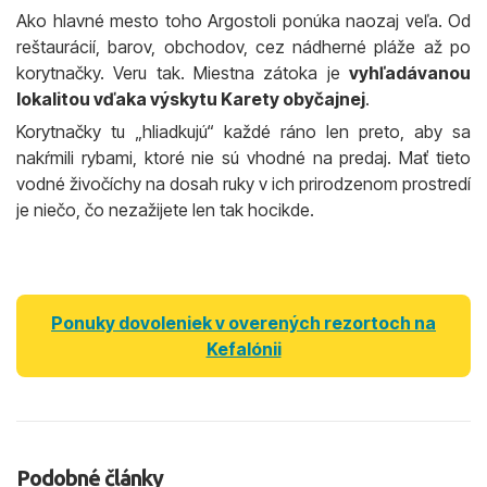
Ako hlavné mesto toho Argostoli ponúka naozaj veľa. Od
reštaurácií, barov, obchodov, cez nádherné pláže až po
korytnačky. Veru tak. Miestna zátoka je
vyhľadávanou
lokalitou vďaka výskytu Karety obyčajnej
.
Korytnačky tu „hliadkujú“ každé ráno len preto, aby sa
nakŕmili rybami, ktoré nie sú vhodné na predaj. Mať tieto
vodné živočíchy na dosah ruky v ich prirodzenom prostredí
je niečo, čo nezažijete len tak hocikde.
Ponuky dovoleniek v overených rezortoch na
Kefalónii
Podobné články