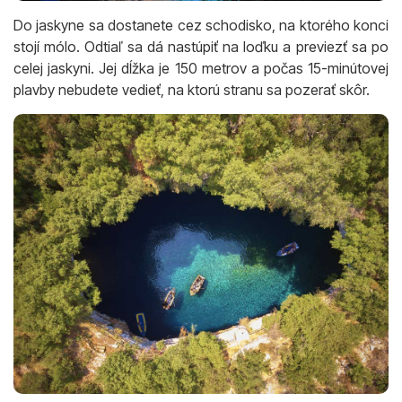
Do jaskyne sa dostanete cez schodisko, na ktorého konci
stojí mólo. Odtiaľ sa dá nastúpiť na loďku a previezť sa po
celej jaskyni. Jej dĺžka je 150 metrov a počas 15-minútovej
plavby nebudete vedieť, na ktorú stranu sa pozerať skôr.