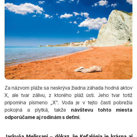
Za názvom pláže sa neskrýva žiadna záhada hodná aktov
X, ale tvar zálivu, z ktorého pláž ústi. Jeho tvar totiž
pripomína písmeno „X“. Voda je v tejto časti pobrežia
pokojná a plytká, takže
návštevu tohto miesta
odporúčame aj rodinám s deťmi
.
Jaskyňa Melissani – dôkaz, že Kefalónia je krásna aj