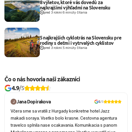
8 výletov, ktoré vás dovedú za
najkrajšími výhľadmi na Slovensku
pred 3 rokmi
|
6 minúty čítania
5 najkrajších cyklotrás na Slovensku pre
rodiny s deťmi i vytrvalých cyklistov
pred 3 rokmi
|
5 minúty čítania
Čo o nás hovoria naši zákazníci
4.9
/5
Jana Dopirakova
5
/5
Včera sme sa vratili z Hurgady konkretne hotel Jazz
makadi soraya. Vsetko bolo krasne. Cestovna agentura
travelco splnila nase ocakavania. Komunikacia s panom