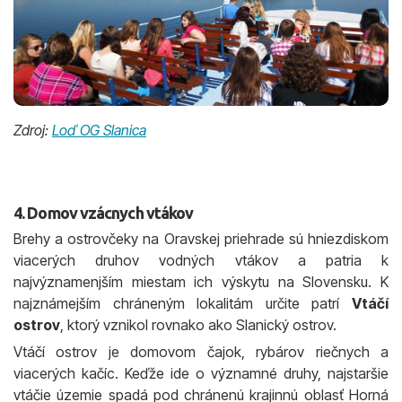
Zdroj:
Loď OG Slanica
4. Domov vzácnych vtákov
Brehy a ostrovčeky na Oravskej priehrade sú hniezdiskom
viacerých druhov vodných vtákov a patria k
najvýznamenjším miestam ich výskytu na Slovensku. K
najznámejším chráneným lokalitám určite patrí
Vtáčí
ostrov
, ktorý vznikol rovnako ako Slanický ostrov.
Vtáčí ostrov je domovom čajok, rybárov riečnych a
viacerých kačíc. Keďže ide o významné druhy, najstaršie
vtáčie územie spadá pod chránenú krajinnú oblasť Horná