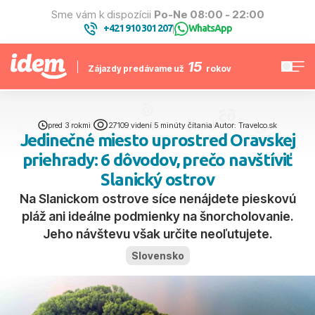
Sme vám k dispozícii
Po-Ne 08:00 - 22:00
+421 910 301 207
WhatsApp
|
15
Zájazdy predávame už
rokov
pred 3 rokmi
|
27109 videní
|
5 minúty čítania
|
Autor: Travelco.sk
Jedinečné miesto uprostred Oravskej
priehrady: 6 dôvodov, prečo navštíviť
Slanický ostrov
Na Slanickom ostrove síce nenájdete pieskovú
pláž ani ideálne podmienky na šnorcholovanie.
Jeho návštevu však určite neoľutujete.
Slovensko