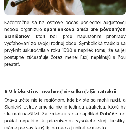
Každoročne sa na ostrove počas poslednej augustovej
nedele organizuje
spomienková omša pre pôvodných
Slaničanov
, ktorí boli pred napustením priehrady
vysťahovaní zo svojej rodnej obce. Symbolická tradícia sa
prvýkrát uskutočnila v roku 1990 a napriek tomu, že sa jej
postupne zúčastňuje čoraz menej ľudí, neplánujú s ňou
prestať.
6. V blízkosti ostrova hneď niekoľko ďalších atrakcií
Orava určite nie je regiónom, kde by ste sa mohli nudiť, a
Slanický ostrov umenia nie je jedinou atrakciou, ktorú by
ste mali navštíviť. Za zmienku stoja napríklad
Roháče
, no
pokiaľ nepatríte k priaznivcom vysokohorskej turistiky,
máme pre vás tajný tip na naozaj unikátne miesto.