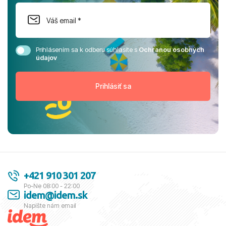
Prihlásením sa k odberu súhlasíte s
Ochranou osobných
údajov
+421 910 301 207
Po-Ne 08:00 - 22:00
idem@idem.sk
Napíšte nám email