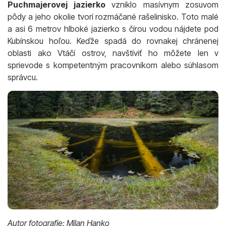
Puchmajerovej jazierko
vzniklo masívnym zosuvom
pôdy a jeho okolie tvorí rozmáčané rašelinisko. Toto malé
a asi 6 metrov hlboké jazierko s čírou vodou nájdete pod
Kubínskou hoľou. Keďže spadá do rovnakej chránenej
oblasti ako Vtáčí ostrov, navštíviť ho môžete len v
sprievode s kompetentným pracovníkom alebo súhlasom
správcu.
Autor fotografie: Milan Hanko