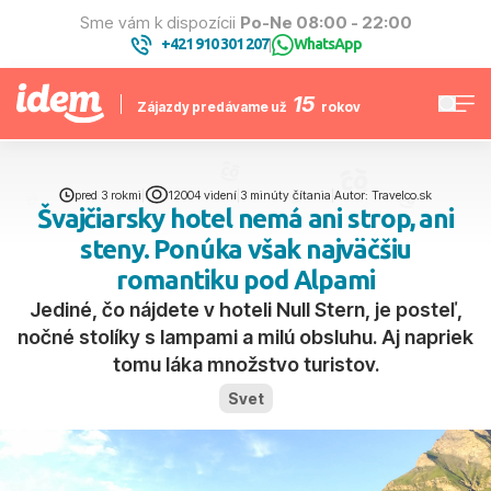
Sme vám k dispozícii
Po-Ne 08:00 - 22:00
+421 910 301 207
WhatsApp
|
15
Zájazdy predávame už
rokov
pred 3 rokmi
|
12004 videní
|
3 minúty čítania
|
Autor: Travelco.sk
Švajčiarsky hotel nemá ani strop, ani
steny. Ponúka však najväčšiu
romantiku pod Alpami
Jediné, čo nájdete v hoteli Null Stern, je posteľ,
nočné stolíky s lampami a milú obsluhu. Aj napriek
tomu láka množstvo turistov.
Svet