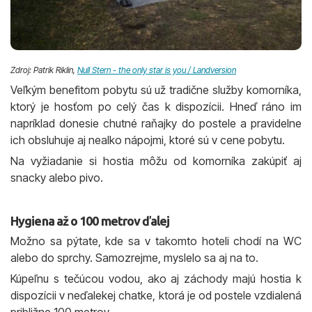
Zdroj: Patrik Riklin,
Null Stern - the only star is you / Landversion
Veľkým benefitom pobytu sú už tradične služby komorníka,
ktorý je hosťom po celý čas k dispozícii. Hneď ráno im
napríklad donesie chutné raňajky do postele a pravidelne
ich obsluhuje aj nealko nápojmi, ktoré sú v cene pobytu.
Na vyžiadanie si hostia môžu od komorníka zakúpiť aj
snacky alebo pivo.
Hygiena až o 100 metrov ďalej
Možno sa pýtate, kde sa v takomto hoteli chodí na WC
alebo do sprchy. Samozrejme, myslelo sa aj na to.
Kúpeľnu s tečúcou vodou, ako aj záchody majú hostia k
dispozícii v neďalekej chatke, ktorá je od postele vzdialená