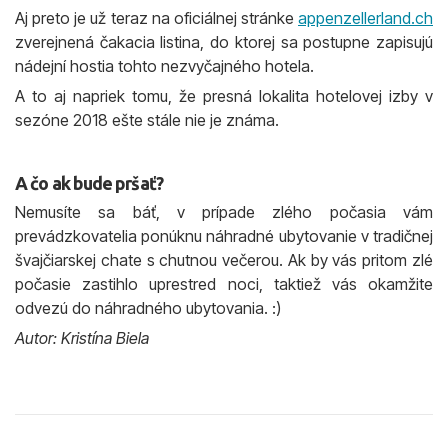
Aj preto je už teraz na oficiálnej stránke
appenzellerland.ch
zverejnená čakacia listina, do ktorej sa postupne zapisujú
nádejní hostia tohto nezvyčajného hotela.
A to aj napriek tomu, že presná lokalita hotelovej izby v
sezóne 2018 ešte stále nie je známa.
A čo ak bude pršať?
Nemusíte sa báť, v prípade zlého počasia vám
prevádzkovatelia ponúknu náhradné ubytovanie v tradičnej
švajčiarskej chate s chutnou večerou. Ak by vás pritom zlé
počasie zastihlo uprestred noci, taktiež vás okamžite
odvezú do náhradného ubytovania. :)
Autor: Kristína Biela