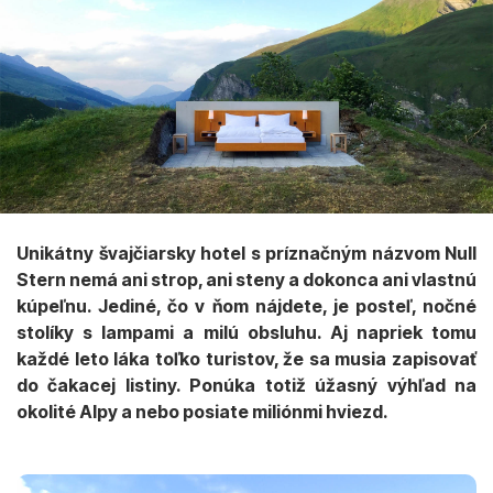
Unikátny švajčiarsky hotel s príznačným názvom Null
Stern nemá ani strop, ani steny a dokonca ani vlastnú
kúpeľnu. Jediné, čo v ňom nájdete, je posteľ, nočné
stolíky s lampami a milú obsluhu. Aj napriek tomu
každé leto láka toľko turistov, že sa musia zapisovať
do čakacej listiny. Ponúka totiž úžasný výhľad na
okolité Alpy a nebo posiate miliónmi hviezd.