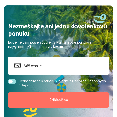
a prianím mnohých ďalších spokojných klientov, Juraj s
rodinou.
Nezmeškajte ani jednu dovolenkovú
ponuku
Budeme vám posielať do email-u najlepšie ponuky s
najvýhodnejšími cenami a zľavami
Prihlásením sa k odberu súhlasíte s
Ochranou osobných
údajov