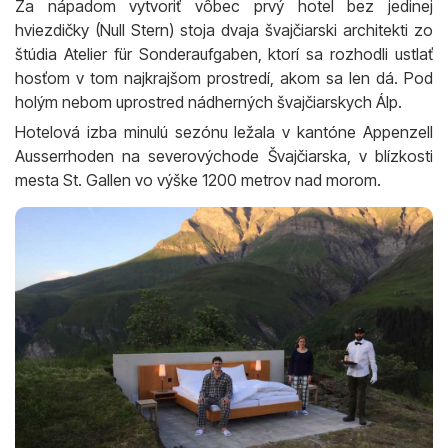
Za nápadom vytvoriť vôbec prvý hotel bez jedinej
hviezdičky (Null Stern) stoja dvaja švajčiarski architekti zo
štúdia Atelier für Sonderaufgaben, ktorí sa rozhodli ustlať
hosťom v tom najkrajšom prostredí, akom sa len dá. Pod
holým nebom uprostred nádherných švajčiarskych Álp.
Hotelová izba minulú sezónu ležala v kantóne Appenzell
Ausserrhoden na severovýchode Švajčiarska, v blízkosti
mesta St. Gallen vo výške 1200 metrov nad morom.