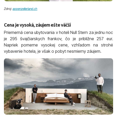
Zdroj:
appenzellerland.ch
Cena je vysoká, záujem ešte väčší
Priemerná cena ubytovania v hoteli Null Stern za jednu noc
je 295 švajčiarskych frankov, čo je približne 257 eur.
Napriek pomerne vysokej cene, vzhľadom na strohé
vybavenie hotela, je však o pobyt nesmierny záujem.