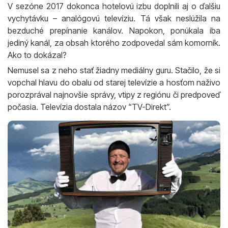
V sezóne 2017 dokonca hotelovú izbu doplnili aj o ďalšiu
vychytávku – analógovú televíziu. Tá však neslúžila na
bezduché prepínanie kanálov. Napokon, ponúkala iba
jediný kanál, za obsah ktorého zodpovedal sám komorník.
Ako to dokázal?
Nemusel sa z neho stať žiadny mediálny guru. Stačilo, že si
vopchal hlavu do obalu od starej televízie a hosťom naživo
porozprával najnovšie správy, vtipy z regiónu či predpoveď
počasia. Televízia dostala názov “TV-Direkt”.