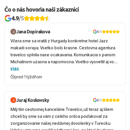
Čo o nás hovoria naši zákazníci
4.9
/5
Jana Dopirakova
5
/5
Včera sme sa vratili z Hurgady konkretne hotel Jazz
makadi soraya. Vsetko bolo krasne. Cestovna agentura
travelco splnila nase ocakavania. Komunikacia s panom
Michalinom uzasna a napomocna. Vsetko vysvetlil aj vo
viac
vecernych hodinach zaco sa ospravedlnujem. Hotel
krasny, cisty. Sluzby top. Strava, prostredie, more,
pred 1 týždňom
snorchlovanie. Dakujeme velmi pekne S pozdravom
Juraj Koskovsky
5
/5
Milý tím cestovnej kancelárie Travelco,už teraz aj Idem
chceli by sme sa vám z celého srdca poďakovať za
zorganizovanie našej nedávnej dovolenky v Turecku.