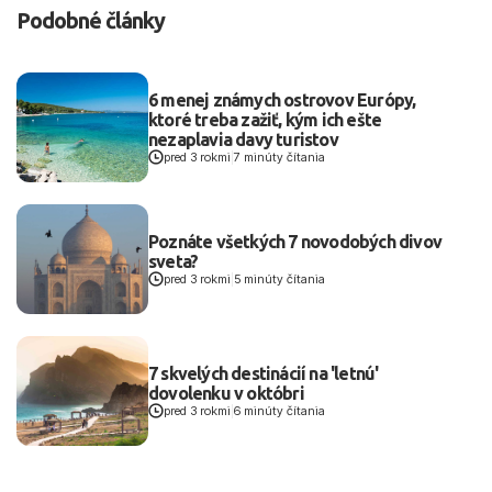
Podobné články
6 menej známych ostrovov Európy,
ktoré treba zažiť, kým ich ešte
nezaplavia davy turistov
pred 3 rokmi
|
7 minúty čítania
Poznáte všetkých 7 novodobých divov
sveta?
pred 3 rokmi
|
5 minúty čítania
7 skvelých destinácií na 'letnú'
dovolenku v októbri
pred 3 rokmi
|
6 minúty čítania