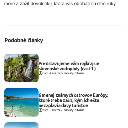
more a zažiť dovolenku, ktorá vás obohatí na dlhé roky.
Podobné články
Predstavujeme vám najkrajšie
slovenské vodopády (časť 1.)
pred 4 rokmi
|
5 minúty čítania
6 menej známych ostrovov Európy,
ktoré treba zažiť, kým ich ešte
nezaplavia davy turistov
pred 3 rokmi
|
7 minúty čítania