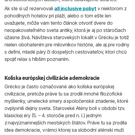
Ak ste si už rezervovali
all inclusive pobyt
v niektorom z
pohodlných hotelov pri pláži, alebo o tom ešte len
uvažujete, môže vám tento článok otvoriť dvere do
neopakovateľného sveta antiky, ktorá je aj po stáročiach
úžasne živá. Návšteva starovekých lokalít v Grécku je totiž
nielen obohatením pre milovníkov histórie, ale aj pre rodiny
s deťmi, mladé páry či dospelých cestovateľov, ktorí chcú
spojiť relax s hlbším poznaním.
Kolíska európskej civilizácie a demokracie
Grécko je často označované ako kolíska európskej
civilizácie, pretože práve tu sa zrodili mnohé filozofické
myšlienky, umelecké smery a spoločenské zriadenie, ktoré
ovplyvnili dejiny sveta. Staroveké Atény boli v období tzv.
klasickej éry (5. – 4. storočie pred n. l.) jedným
z najvýznamnejších mestských štátov. Práve tu sa zrodila
idea demokracie, v rámci ktorej sa slobodní aténski muži