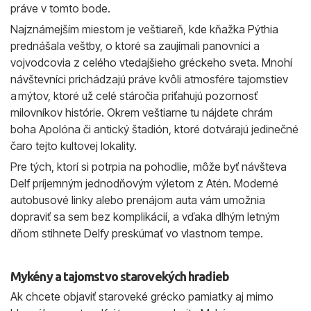
práve v tomto bode.
Najznámejším miestom je veštiareň, kde kňažka Pýthia
prednášala veštby, o ktoré sa zaujímali panovníci a
vojvodcovia z celého vtedajšieho gréckeho sveta. Mnohí
návštevníci prichádzajú práve kvôli atmosfére tajomstiev
a mýtov, ktoré už celé stáročia priťahujú pozornosť
milovníkov histórie. Okrem veštiarne tu nájdete chrám
boha Apolóna či antický štadión, ktoré dotvárajú jedinečné
čaro tejto kultovej lokality.
Pre tých, ktorí si potrpia na pohodlie, môže byť návšteva
Delf príjemným jednodňovým výletom z Atén. Moderné
autobusové linky alebo prenájom auta vám umožnia
dopraviť sa sem bez komplikácií, a vďaka dlhým letným
dňom stihnete Delfy preskúmať vo vlastnom tempe.
Mykény a tajomstvo starovekých hradieb
Ak chcete objaviť staroveké grécko pamiatky aj mimo