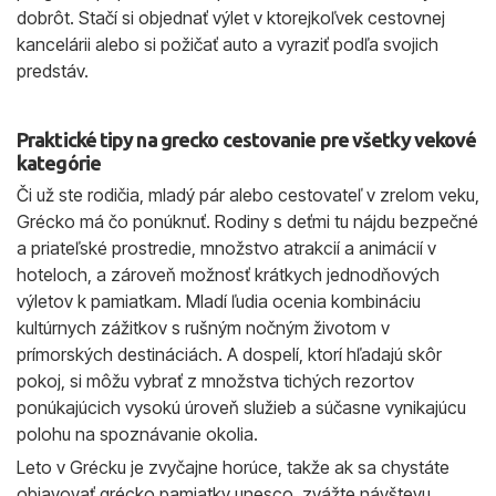
dobrôt. Stačí si objednať výlet v ktorejkoľvek cestovnej
kancelárii alebo si požičať auto a vyraziť podľa svojich
predstáv.
Praktické tipy na grecko cestovanie pre všetky vekové
kategórie
Či už ste rodičia, mladý pár alebo cestovateľ v zrelom veku,
Grécko má čo ponúknuť. Rodiny s deťmi tu nájdu bezpečné
a priateľské prostredie, množstvo atrakcií a animácií v
hoteloch, a zároveň možnosť krátkych jednodňových
výletov k pamiatkam. Mladí ľudia ocenia kombináciu
kultúrnych zážitkov s rušným nočným životom v
prímorských destináciách. A dospelí, ktorí hľadajú skôr
pokoj, si môžu vybrať z množstva tichých rezortov
ponúkajúcich vysokú úroveň služieb a súčasne vynikajúcu
polohu na spoznávanie okolia.
Leto v Grécku je zvyčajne horúce, takže ak sa chystáte
objavovať grécko pamiatky unesco, zvážte návštevu