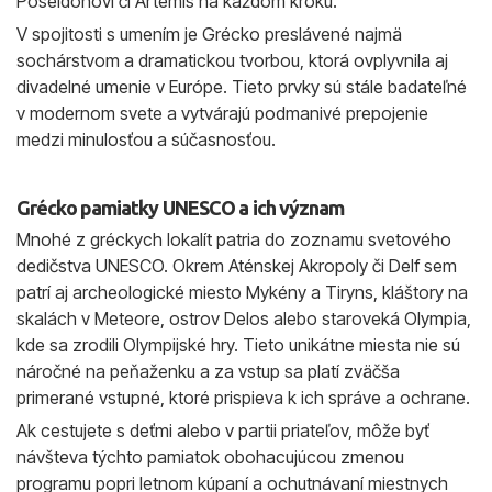
Poseidónovi či Artemis na každom kroku.
V spojitosti s umením je Grécko preslávené najmä
sochárstvom a dramatickou tvorbou, ktorá ovplyvnila aj
divadelné umenie v Európe. Tieto prvky sú stále badateľné
v modernom svete a vytvárajú podmanivé prepojenie
medzi minulosťou a súčasnosťou.
Grécko pamiatky UNESCO a ich význam
Mnohé z gréckych lokalít patria do zoznamu svetového
dedičstva UNESCO. Okrem Aténskej Akropoly či Delf sem
patrí aj archeologické miesto Mykény a Tiryns, kláštory na
skalách v Meteore, ostrov Delos alebo staroveká Olympia,
kde sa zrodili Olympijské hry. Tieto unikátne miesta nie sú
náročné na peňaženku a za vstup sa platí zväčša
primerané vstupné, ktoré prispieva k ich správe a ochrane.
Ak cestujete s deťmi alebo v partii priateľov, môže byť
návšteva týchto pamiatok obohacujúcou zmenou
programu popri letnom kúpaní a ochutnávaní miestnych