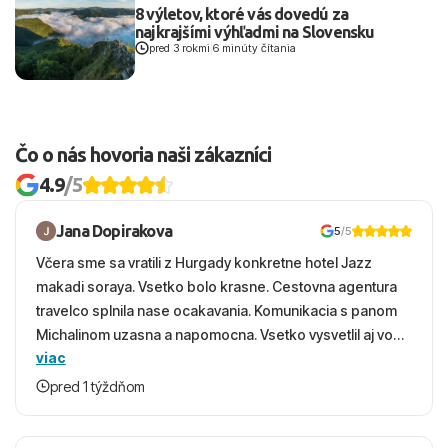
8 výletov, ktoré vás dovedú za
najkrajšími výhľadmi na Slovensku
pred 3 rokmi
|
6 minúty čítania
Čo o nás hovoria naši zákazníci
4.9
/5
Jana Dopirakova
5
/5
Včera sme sa vratili z Hurgady konkretne hotel Jazz
makadi soraya. Vsetko bolo krasne. Cestovna agentura
travelco splnila nase ocakavania. Komunikacia s panom
Michalinom uzasna a napomocna. Vsetko vysvetlil aj vo
viac
vecernych hodinach zaco sa ospravedlnujem. Hotel
krasny, cisty. Sluzby top. Strava, prostredie, more,
pred 1 týždňom
snorchlovanie. Dakujeme velmi pekne S pozdravom