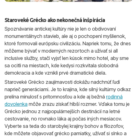
Staroveké Grécko ako nekonečná inšpirácia
Spoznávanie antickej kultúry nie je len o obdivovaní
monumentálnych stavieb, ale aj o pochopení myšlienok,
ktoré formovali európsku civilizáciu. Napriek tomu, že dnes
môžeme bývať v moderných rezortoch a užívať si all
inclusive služby, stačí vyjsť len kúsok mimo hotel, aby sme
sa ocitli na miestach, kde kedysi rozkvitala slobodná
demokracia a kde vznikli prvé dramatické diela.
Staroveké Grécko zaujímavosti dokážu nadchnúť ľudí
naprieč generáciami. Je to krajina, kde silný kultúrny odkaz
prelína minulosť s prítomnosťou a kde aj bežná
rodinná
dovolenka
môže zrazu získať hlbší rozmer. Vďaka tomu je
Grécko jednou z najpopulárnejších destinácií na letné
cestovanie, no rovnako láka aj počas iných mesiacov.
Vyberte sa teda do starobylej krajiny bohov a filozofov,
kde môžete objavovať grécko pamiatky, užívať si slnko a