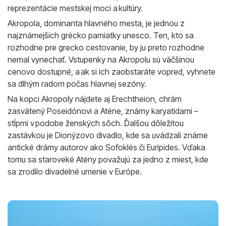
reprezentácie mestskej moci a kultúry.
Akropola, dominanta hlavného mesta, je jednou z
najznámejších grécko pamiatky unesco. Ten, kto sa
rozhodne pre grecko cestovanie, by ju preto rozhodne
nemal vynechať. Vstupenky na Akropolu sú väčšinou
cenovo dostupné, a ak si ich zaobstaráte vopred, vyhnete
sa dlhým radom počas hlavnej sezóny.
Na kopci Akropoly nájdete aj Erechtheion, chrám
zasvätený Poseidónovi a Aténe, známy karyatidami –
stĺpmi v podobe ženských sôch. Ďalšou dôležitou
zastávkou je Dionýzovo divadlo, kde sa uvádzali známe
antické drámy autorov ako Sofoklés či Euripides. Vďaka
tomu sa staroveké Atény považujú za jedno z miest, kde
sa zrodilo divadelné umenie v Európe.