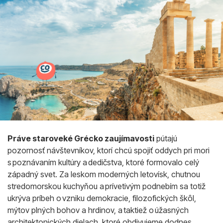
Práve staroveké Grécko zaujímavosti
pútajú
pozornosť návštevníkov, ktorí chcú spojiť oddych pri mori
s poznávaním kultúry a dedičstva, ktoré formovalo celý
západný svet. Za leskom moderných letovísk, chutnou
stredomorskou kuchyňou a prívetivým podnebím sa totiž
ukrýva príbeh o vzniku demokracie, filozofických škôl,
mýtov plných bohov a hrdinov, a taktiež o úžasných
architektonických dielach, ktoré obdivujeme dodnes.