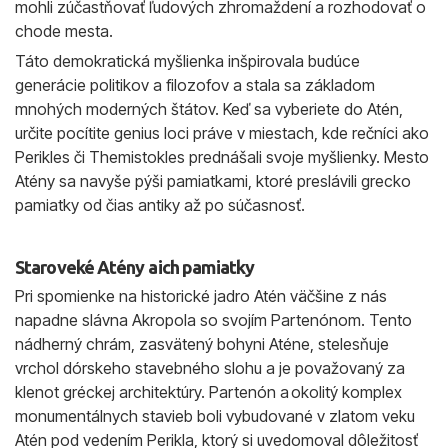
mohli zúčastňovať ľudových zhromaždení a rozhodovať o
chode mesta.
Táto demokratická myšlienka inšpirovala budúce
generácie politikov a filozofov a stala sa základom
mnohých moderných štátov. Keď sa vyberiete do Atén,
určite pocítite genius loci práve v miestach, kde rečníci ako
Perikles či Themistokles prednášali svoje myšlienky. Mesto
Atény sa navyše pýši pamiatkami, ktoré preslávili grecko
pamiatky od čias antiky až po súčasnosť.
Staroveké Atény a ich pamiatky
Pri spomienke na historické jadro Atén väčšine z nás
napadne slávna Akropola so svojím Partenónom. Tento
nádherný chrám, zasvätený bohyni Aténe, stelesňuje
vrchol dórskeho stavebného slohu a je považovaný za
klenot gréckej architektúry. Partenón a okolitý komplex
monumentálnych stavieb boli vybudované v zlatom veku
Atén pod vedením Perikla, ktorý si uvedomoval dôležitosť