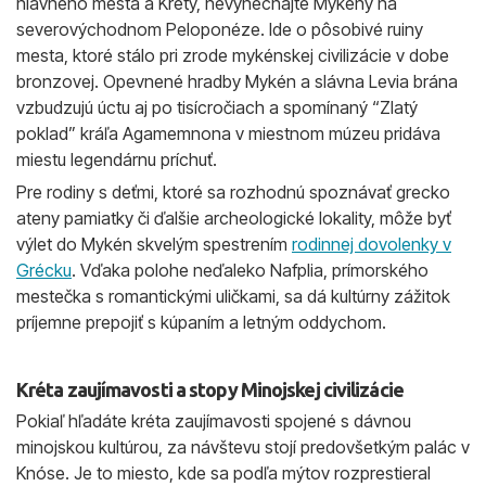
hlavného mesta a Kréty, nevynechajte Mykény na
severovýchodnom Peloponéze. Ide o pôsobivé ruiny
mesta, ktoré stálo pri zrode mykénskej civilizácie v dobe
bronzovej. Opevnené hradby Mykén a slávna Levia brána
vzbudzujú úctu aj po tisícročiach a spomínaný “Zlatý
poklad” kráľa Agamemnona v miestnom múzeu pridáva
miestu legendárnu príchuť.
Pre rodiny s deťmi, ktoré sa rozhodnú spoznávať grecko
ateny pamiatky či ďalšie archeologické lokality, môže byť
výlet do Mykén skvelým spestrením
rodinnej dovolenky v
Grécku
. Vďaka polohe neďaleko Nafplia, prímorského
mestečka s romantickými uličkami, sa dá kultúrny zážitok
príjemne prepojiť s kúpaním a letným oddychom.
Kréta zaujímavosti a stopy Minojskej civilizácie
Pokiaľ hľadáte kréta zaujímavosti spojené s dávnou
minojskou kultúrou, za návštevu stojí predovšetkým palác v
Knóse. Je to miesto, kde sa podľa mýtov rozprestieral