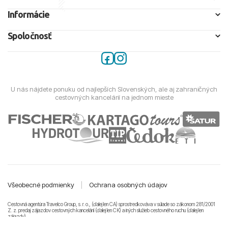
Informácie
Spoločnosť
U nás nájdete ponuku od najlepších Slovenských, ale aj zahraničných
cestovných kancelárií na jednom mieste
Všeobecné podmienky
|
Ochrana osobných údajov
Cestovná agentúra Travelco Group, s. r. o., (ďalej len CA) sprostredkováva v súlade so zákonom 281/2001
Z. z. predaj zájazdov cestovných kancelárii (ďalej len CK) a iných služieb cestovného ruchu (ďalej len
zájazdy).