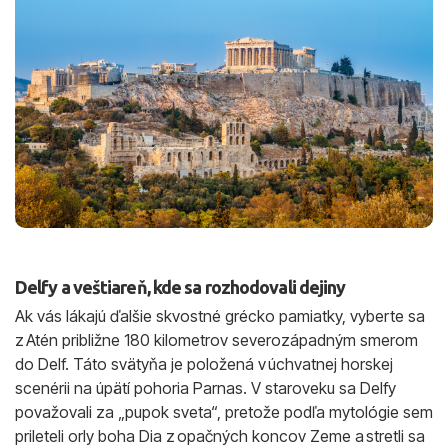
Delfy a veštiareň, kde sa rozhodovali dejiny
Ak vás lákajú ďalšie skvostné grécko pamiatky, vyberte sa
z Atén približne 180 kilometrov severozápadným smerom
do Delf. Táto svätyňa je položená v úchvatnej horskej
scenérii na úpätí pohoria Parnas. V staroveku sa Delfy
považovali za „pupok sveta“, pretože podľa mytológie sem
prileteli orly boha Dia z opačných koncov Zeme a stretli sa