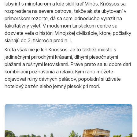
labyrint s minotaurom a kde sídlil kráľ Mínós. Knóssos sa
rozprestiera na severe ostrova, takže ak ste ubytovaní v
prímorskom rezorte, dá sa sem jednoducho vyraziť na
fakultatívny výlet. V modernom turistickom centre sa
dozviete veľa o histórii Minojskej civilizácie, ktorej počiatky
siahajú do 3. tisícročia pred n. l.
Kréta však nie je len Knóssos. Je to taktiež miesto s
jedinečnými prírodnými krásami, dlhými piesočnatými
plážami a rušnými letoviskami. Práve preto sa tu dobre darí
kombinácii poznávania a relaxu. Kým ráno môžete
objavovať ruiny dávnych palácov, popoludní si užívate
hotelový bazén alebo jemný piesok pri mori.