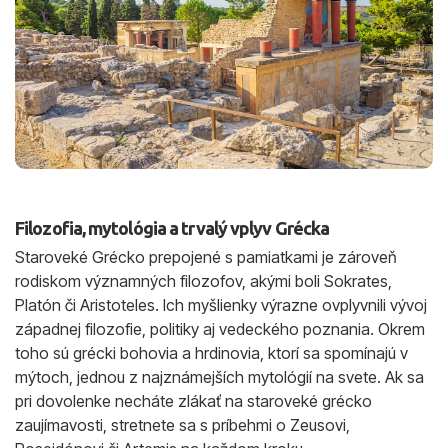
Filozofia, mytológia a trvalý vplyv Grécka
Staroveké Grécko prepojené s pamiatkami je zároveň
rodiskom významných filozofov, akými boli Sokrates,
Platón či Aristoteles. Ich myšlienky výrazne ovplyvnili vývoj
západnej filozofie, politiky aj vedeckého poznania. Okrem
toho sú grécki bohovia a hrdinovia, ktorí sa spomínajú v
mýtoch, jednou z najznámejších mytológií na svete. Ak sa
pri dovolenke necháte zlákať na staroveké grécko
zaujímavosti, stretnete sa s príbehmi o Zeusovi,