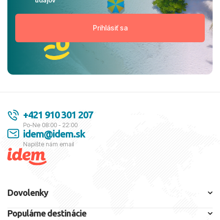
+421 910 301 207
Po-Ne 08:00 - 22:00
idem@idem.sk
Napíšte nám email
Dovolenky
Populárne destinácie