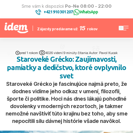
Sme vám k dispozícii
Po-Ne 08:00 - 22:00
+421 910 301 207
WhatsApp
|
15
Zájazdy predávame už
rokov
pred 1 rokom
|
4026 videní
|
9 minúty čítania
|
Autor: Pavol Kucak
Staroveké Grécko: Zaujímavosti,
pamiatky a dedičstvo, ktoré ovplyvnilo
svet
Staroveké Grécko je fascinujúce najmä preto, že
dodnes vidíme jeho odkaz v umení, filozofii,
športe či politike. Hoci nás dnes lákajú pohodlné
dovolenky v moderných rezortoch, je takmer
nemožné navštíviť túto krajinu bez toho, aby sme
nepocítili silu dávnej histórie všade navôkol.