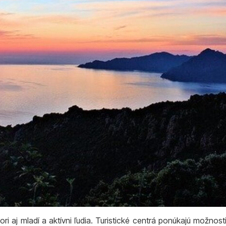
niori aj mladí a aktívni ľudia. Turistické centrá ponúkajú možno