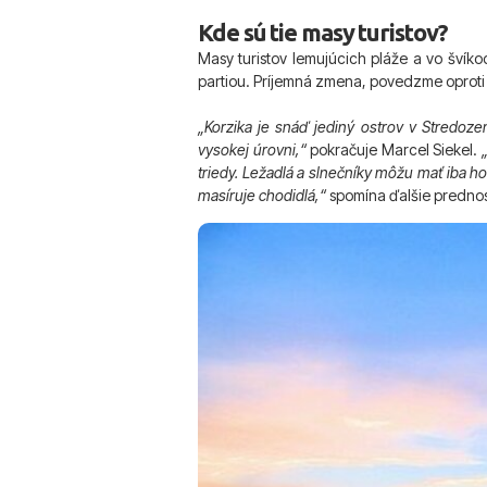
Kde sú tie masy turistov?
Masy turistov lemujúcich pláže a vo švík
partiou. Príjemná zmena, povedzme oproti Ch
„Korzika je snáď jediný ostrov v Stredoz
vysokej úrovni,“
pokračuje Marcel Siekel.
triedy. Ležadlá a slnečníky môžu mať iba h
masíruje chodidlá,“
spomína ďalšie prednost