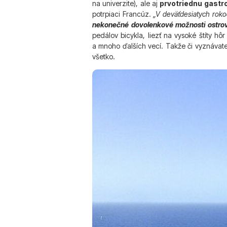
na univerzite), ale aj
prvotriednu gastr
potrpiaci Francúz.
„V deväťdesiatych rokoc
nekonečné dovolenkové možnosti ostro
pedálov bicykla, liezť na vysoké štíty h
a mnoho ďalších vecí. Takže či vyznávate
všetko.