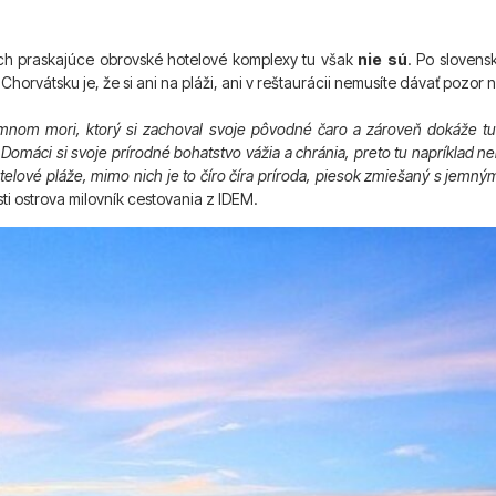
och praskajúce obrovské hotelové komplexy tu však
nie sú
. Po slovens
orvátsku je, že si ani na pláži, ani v reštaurácii nemusíte dávať pozor 
emnom mori, ktorý si zachoval svoje pôvodné čaro a zároveň dokáže t
„Domáci si svoje prírodné bohatstvo vážia a chránia, preto tu napríklad nen
otelové pláže, mimo nich je to číro číra príroda, piesok zmiešaný s jemn
i ostrova milovník cestovania z IDEM.