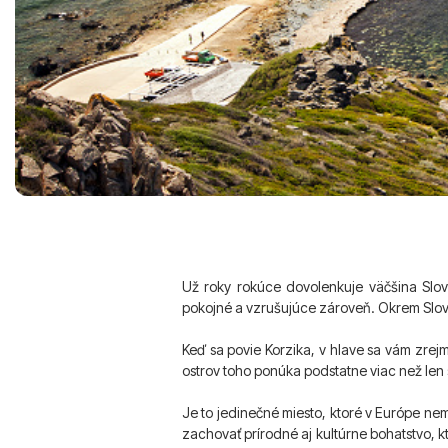
Už roky rokúce dovolenkuje väčšina Slo
pokojné a vzrušujúce zároveň. Okrem Slov
Keď sa povie Korzika, v hlave sa vám zrej
ostrov toho ponúka podstatne viac než len
Je to jedinečné miesto, ktoré v Európe ne
zachovať prírodné aj kultúrne bohatstvo, kt