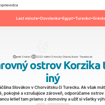
ý sprievodca
Last minute
Dovolenka
Egypt
Turecko
Gréck
pred 3 rokmi
|
2222 videní
|
5 minúty čítania
|
Autor: Travelco.sk
rovný ostrov Korzika 
iný
äčšina Slovákov v Chorvátsku či Turecku. Ak však mát
né, pokojné a vzrušujúce zároveň, odporúčame ostro
ancu letieť tam priamo z domoviny a užiť si všetky výho