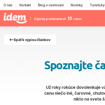
O nás
Kontakt
Blog o cestovaní
Novinky
Turistick
15
Zájazdy predávame už
rokov
Späť k výpisu článkov
Spoznajte ča
Už roky rokúce dovolenkuje v
cenu niečo iné, čarovné, chut
nikto na svete š