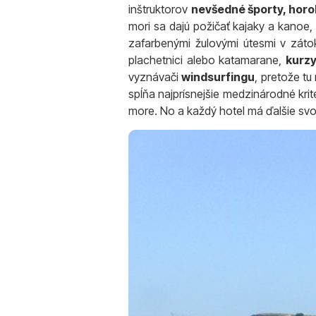
inštruktorov
nevšedné športy, horo
mori sa dajú požičať kajaky a kanoe,
zafarbenými žulovými útesmi v zátok
plachetnici alebo katamarane,
kurz
vyznávači
windsurfingu
, pretože t
spĺňa najprísnejšie medzinárodné krit
more. No a každý hotel má ďalšie svo