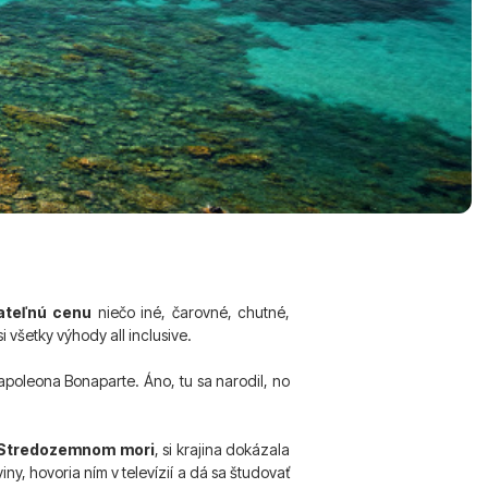
ateľnú cenu
niečo iné, čarovné, chutné,
si všetky výhody all inclusive.
apoleona Bonaparte. Áno, tu sa narodil, no
 Stredozemnom mori
, si krajina dokázala
ny, hovoria ním v televízií a dá sa študovať