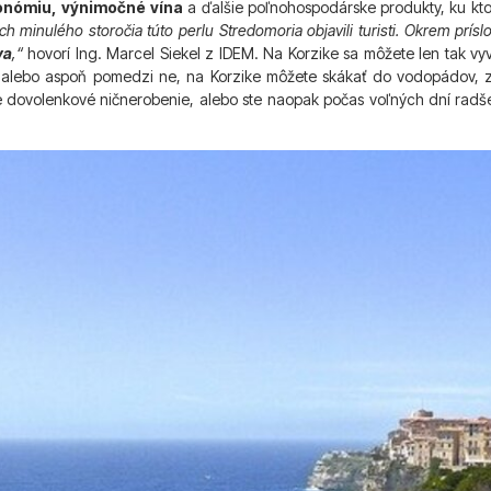
onómiu, výnimočné vína
a ďalšie poľnohospodárske produkty, ku ktor
h minulého storočia túto perlu Stredomoria objavili turisti. Okrem prís
va
,“
hovorí Ing. Marcel Siekel z IDEM. Na Korzike sa môžete len tak vyv
ôr alebo aspoň pomedzi ne, na Korzike môžete skákať do vodopádov, zd
 dovolenkové ničnerobenie, alebo ste naopak počas voľných dní radšej