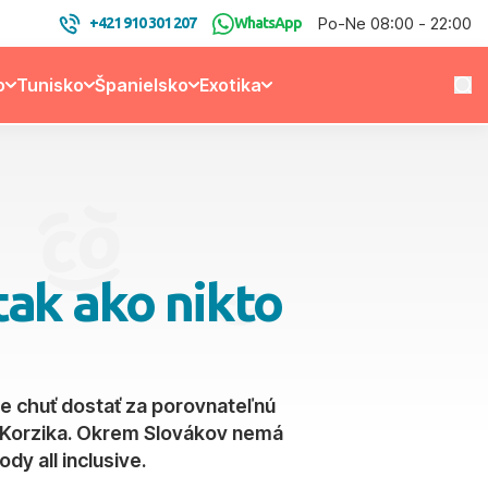
Po-Ne 08:00 - 22:00
+421 910 301 207
WhatsApp
o
Tunisko
Španielsko
Exotika
tak ako nikto
e chuť dostať za porovnateľnú
v Korzika. Okrem Slovákov nemá
dy all inclusive.