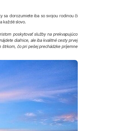
ky sa dorozumiete iba so svojou rodinou či
na každé slovo.
uristom poskytovať služby na prekvapujúco
ájdete diaľnice, ale iba kvalitné cesty prvej
ým štrkom, čo pri pešej prechádzke príjemne