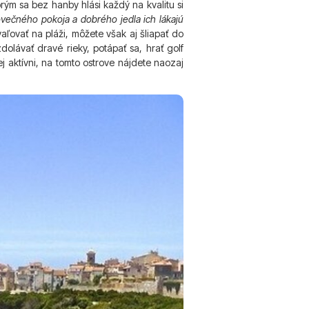
ým sa bez hanby hlási každý na kvalitu si
lovečného pokoja a dobrého jedla ich lákajú
aľovať na pláži, môžete však aj šliapať do
olávať dravé rieky, potápať sa, hrať golf
 aktívni, na tomto ostrove nájdete naozaj