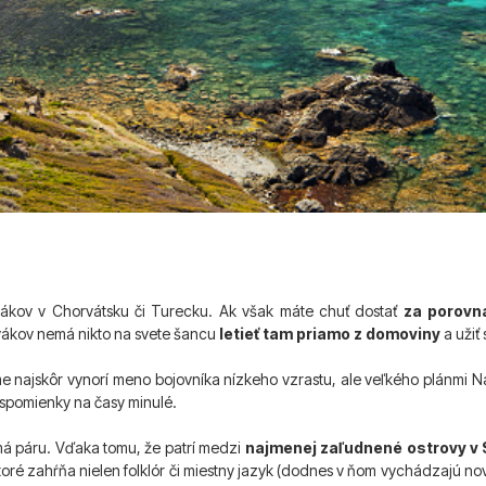
vákov v Chorvátsku či Turecku. Ak však máte chuť dostať
za porovn
ákov nemá nikto na svete šancu
letieť tam priamo z domoviny
a užiť 
me najskôr vynorí meno bojovníka nízkeho vzrastu, ale veľkého plánmi N
 spomienky na časy minulé.
má páru. Vďaka tomu, že patrí medzi
najmenej zaľudnené ostrovy v
oré zahŕňa nielen folklór či miestny jazyk (dodnes v ňom vychádzajú novi