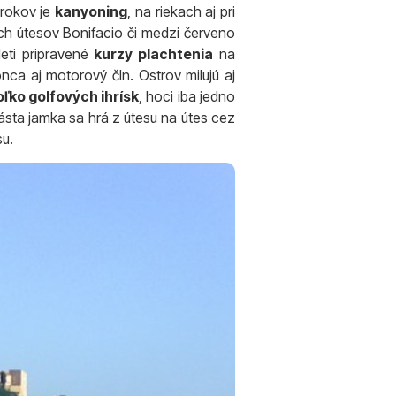
 rokov je
kanyoning
, na riekach aj pri
ch útesov Bonifacio či medzi červeno
deti pripravené
kurzy plachtenia
na
nca aj motorový čln. Ostrov milujú aj
oľko golfových ihrísk
, hoci iba jedno
násta jamka sa hrá z útesu na útes cez
su.