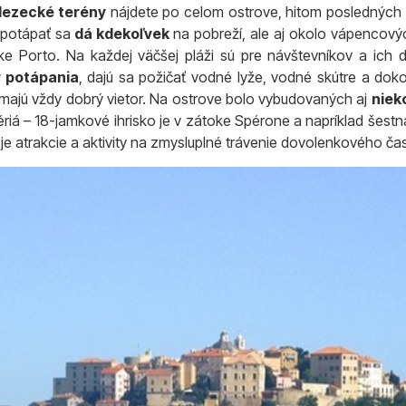
lezecké terény
nájdete po celom ostrove, hitom posledných
 potápať sa
dá kdekoľvek
na pobreží, ale aj okolo vápencový
e Porto. Na každej väčšej pláži sú pre návštevníkov a ich 
y potápania
, dajú sa požičať vodné lyže, vodné skútre a doko
u majú vždy dobrý vietor. Na ostrove bolo vybudovaných aj
niek
ériá – 18-jamkové ihrisko je v zátoke Spérone a napríklad šest
je atrakcie a aktivity na zmysluplné trávenie dovolenkového ča