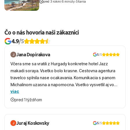
pred 3 rokmi
|
6 minúty čítania
Čo o nás hovoria naši zákazníci
4.9
/5
Jana Dopirakova
5
/5
Včera sme sa vratili z Hurgady konkretne hotel Jazz
makadi soraya. Vsetko bolo krasne. Cestovna agentura
travelco splnila nase ocakavania. Komunikacia s panom
Michalinom uzasna a napomocna. Vsetko vysvetlil aj vo
viac
vecernych hodinach zaco sa ospravedlnujem. Hotel
krasny, cisty. Sluzby top. Strava, prostredie, more,
pred 1 týždňom
snorchlovanie. Dakujeme velmi pekne S pozdravom
Juraj Koskovsky
5
/5