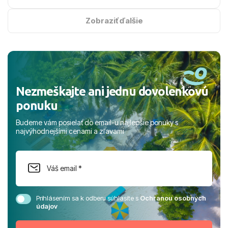
na vysokej úrovni. Všetko bolo zabezpečené na jednotku
s hviezdičkou. ​Už teraz sa tešíme, kam s nami vyrazíte
Zobraziť ďalšie
nabudúce! Ďakujeme za skvelé spomienky. ​S pozdravom
a prianím mnohých ďalších spokojných klientov, Juraj s
rodinou.
Nezmeškajte ani jednu dovolenkovú
ponuku
Budeme vám posielať do email-u najlepšie ponuky s
najvýhodnejšími cenami a zľavami
Prihlásením sa k odberu súhlasíte s
Ochranou osobných
údajov