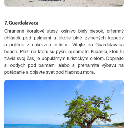
7. Guardalavaca
Chránené koralové útesy, oslnivo biely piesok, príjemný
chládok pod palmami a okolie plné zvlnených kopcov
a políčok z cukrovou trstinou. Vitajte na Guardalavaca
beach. Pláž, na ktorú sú pyšní aj samotní Kubánci, ktorí tu
trávia svoj čas, je populárnym turistickým cieľom. Doprajte
si oddych pod palmami alebo si prenajmite výbavu na
potápanie a objavte svet pod hladinou mora.