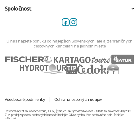
Spoločnosť
U nás nájdete ponuku od najlepších Slovenských, ale aj zahraničných
cestovných kancelárií na jednom mieste
Všeobecné podmienky
|
Ochrana osobných údajov
Cestovná agentúra Travelco Group, s. r. o., (ďalej len CA) sprostredkováva v súlade so zákonom 281/2001
Z. z. predaj zájazdov cestovných kancelárii (ďalej len CK) a iných služieb cestovného ruchu (ďalej len
zájazdy).
© 2011-2026 Travelco Group, s. r. o. Všetky práva vyhradené.