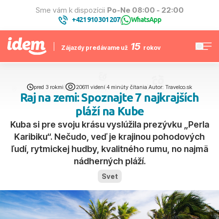
Sme vám k dispozícii
Po-Ne 08:00 - 22:00
+421 910 301 207
WhatsApp
|
15
Zájazdy predávame už
rokov
pred 3 rokmi
|
20611 videní
|
4 minúty čítania
|
Autor: Travelco.sk
Raj na zemi: Spoznajte 7 najkrajších
pláží na Kube
Kuba si pre svoju krásu vyslúžila prezývku „Perla
Karibiku“. Nečudo, veď je krajinou pohodových
ľudí, rytmickej hudby, kvalitného rumu, no najmä
nádherných pláží.
Svet