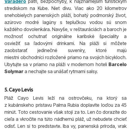
Varadero
patrí, bezpochyby, k najznámejším turistickým
strediskom na Kube. Niet divu. Viac ako 20 kilometrov
snehobielych panenských pláží, bohatý podmorský život,
azúrovo modré lagúny s teplučkou vodou sú snom
každého dovolenkára. Navyše, v reštauráciách a baroch je
možnosť ochutnať originálne karibské špeciality a
osviežiť sa ľadovými drinkami. Na pláži si môžete
zaobstarať jedinečné suveníry, ktoré majú
miestni obchodníci rozložené priamo na svojich bicykloch.
Ubytujte sa v priamo na pláži v modernom hoteli
Barcelo
Solymar
a nechajte sa unášať rytmami salsy.
5. Cayo Levis
Pláž Cayo Levis leží na ostrovčeku, na ktorý sa
z kubánskeho prístavu Palma Rubia doplavíte loďou za 45
minút. Toto cestovanie však stojí za to. Len čo dorazíte do
cieľa a vkročíte na túto nádhernú pláž, už nebudete chcieť
odísť. Len si to predstavte. Iba vy, panenská príroda, vrak