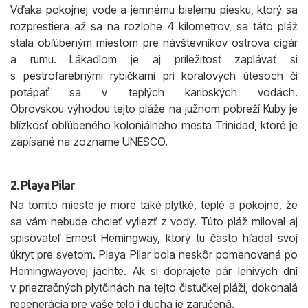
Vďaka pokojnej vode a jemnému bielemu piesku, ktorý sa
rozprestiera až sa na rozlohe 4 kilometrov, sa táto pláž
stala obľúbeným miestom pre návštevníkov ostrova cigár
a rumu. Lákadlom je aj príležitosť zaplávať si
s pestrofarebnými rybičkami pri koralových útesoch či
potápať sa v teplých karibských vodách.
Obrovskou výhodou tejto pláže na južnom pobreží Kuby je
blízkosť obľúbeného koloniálneho mesta Trinidad, ktoré je
zapísané na zozname UNESCO.
2. Playa Pilar
Na tomto mieste je more také plytké, teplé a pokojné, že
sa vám nebude chcieť vyliezť z vody. Túto pláž miloval aj
spisovateľ Ernest Hemingway, ktorý tu často hľadal svoj
úkryt pre svetom. Playa Pilar bola neskôr pomenovaná po
Hemingwayovej jachte. Ak si doprajete pár lenivých dní
v priezračných plytčinách na tejto čistučkej pláži, dokonalá
regenerácia pre vaše telo i ducha je zaručená.