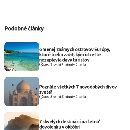
Podobné články
6 menej známych ostrovov Európy,
ktoré treba zažiť, kým ich ešte
nezaplavia davy turistov
pred 3 rokmi
|
7 minúty čítania
Poznáte všetkých 7 novodobých divov
sveta?
pred 3 rokmi
|
5 minúty čítania
7 skvelých destinácií na 'letnú'
dovolenku v októbri