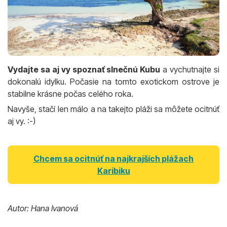
Vydajte sa aj vy spoznať slnečnú Kubu
a vychutnajte si
dokonalú idylku. Počasie na tomto exotickom ostrove je
stabilne krásne počas celého roka.
Navyše, stačí len málo a na takejto pláži sa môžete ocitnúť
aj vy. :-)
Chcem sa ocitnúť na najkrajších plážach
Karibiku
Autor: Hana Ivanová