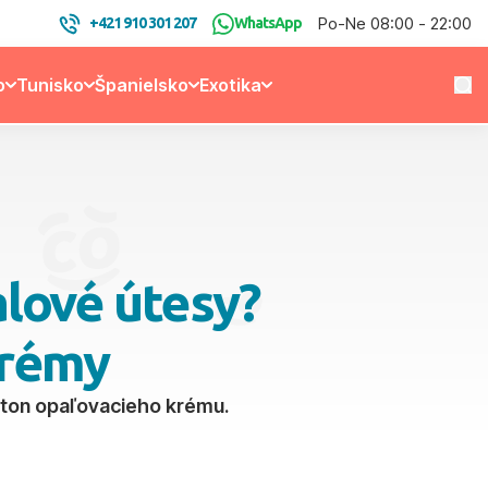
Po-Ne 08:00 - 22:00
+421 910 301 207
WhatsApp
o
Tunisko
Španielsko
Exotika
lové útesy?
krémy
c ton opaľovacieho krému.