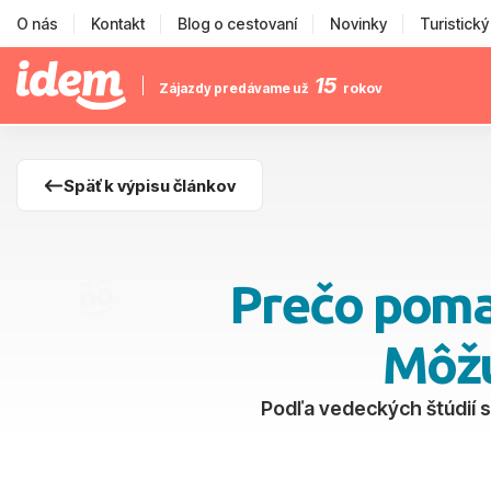
O nás
Kontakt
Blog o cestovaní
Novinky
Turistick
15
Zájazdy predávame už
rokov
Späť k výpisu článkov
Prečo poma
Môžu
Podľa vedeckých štúdií s