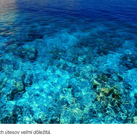
h útesov veľmi dôležitá.