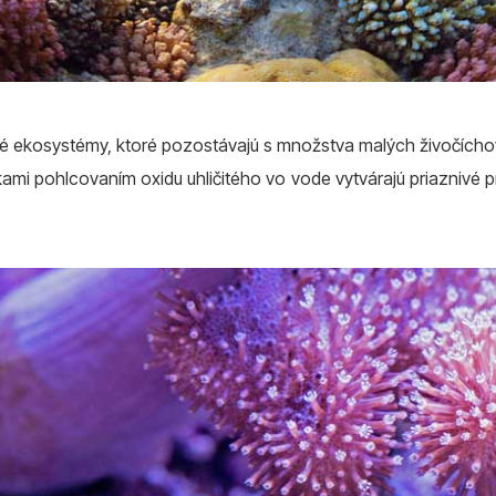
dné ekosystémy, ktoré pozostávajú s množstva malých živočícho
mi pohlcovaním oxidu uhličitého vo vode vytvárajú priaznivé pr