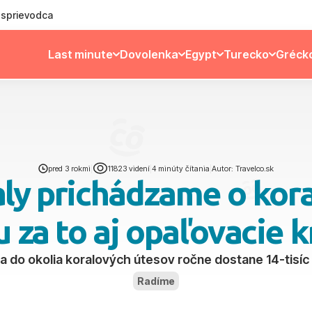
ý sprievodca
Last minute
Dovolenka
Egypt
Turecko
Gréck
pred 3 rokmi
|
11823 videní
|
4 minúty čítania
|
Autor: Travelco.sk
ly prichádzame o kora
 za to aj opaľovacie 
a do okolia koralových útesov ročne dostane 14-tisí
Radíme