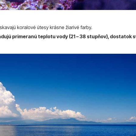
kavajú koralové útesy krásne žiarivé farby.
adujú primeranú teplotu vody (21 – 38 stupňov), dostatok s