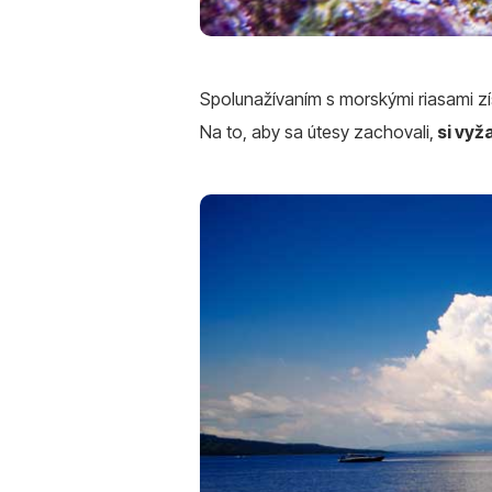
Spolunažívaním s morskými riasami zís
Na to, aby sa útesy zachovali,
si vyž