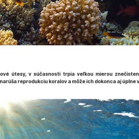
lové útesy, v súčasnosti trpia veľkou mierou znečiste
 narúša reprodukciu koralov a môže ich dokonca aj úplne 