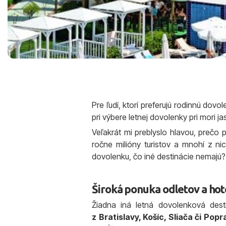
Pre ľudí, ktorí preferujú rodinnú dovol
pri výbere letnej dovolenky pri mori j
Veľakrát mi preblyslo hlavou, prečo 
ročne milióny turistov a mnohí z ni
dovolenku, čo iné destinácie nemajú?
Široká ponuka odletov a hot
Žiadna iná letná dovolenková des
z Bratislavy, Košíc, Sliača či Pop