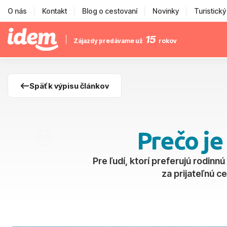
O nás
Kontakt
Blog o cestovaní
Novinky
Turistick
15
Zájazdy predávame už
rokov
Späť k výpisu článkov
Prečo je
Pre ľudí, ktorí preferujú rodinnú
za prijateľnú ce