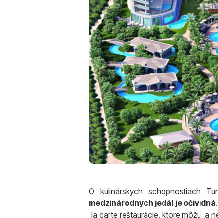
O kulinárskych schopnostiach T
medzinárodných jedál je očividná
´la carte reštaurácie, ktoré môžu a n