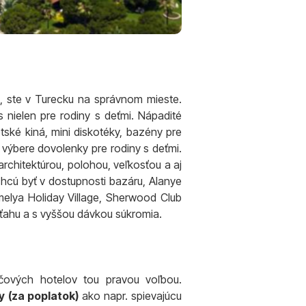
, ste v Turecku na správnom mieste.
us nielen pre rodiny s deťmi. Nápadité
tské kiná, mini diskotéky, bazény pre
 výbere dovolenky pre rodiny s deťmi.
architektúrou, polohou, veľkosťou a aj
 chcú byť v dostupnosti bazáru, Alanye
melya Holiday Village, Sherwood Club
ýťahu a s vyššou dávkou súkromia.
čových hotelov tou pravou voľbou.
y (za poplatok)
ako napr. spievajúcu