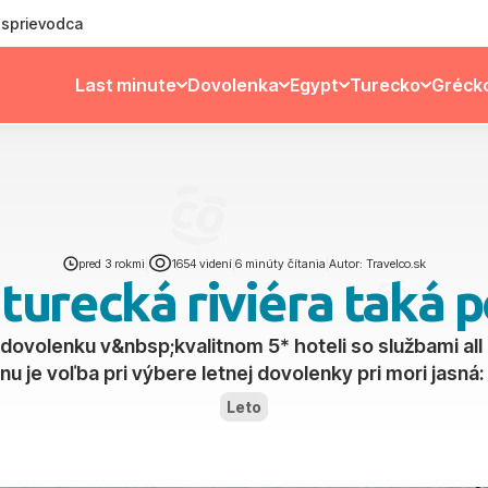
ý sprievodca
Last minute
Dovolenka
Egypt
Turecko
Gréck
pred 3 rokmi
|
1654 videní
|
6 minúty čítania
|
Autor: Travelco.sk
 turecká riviéra taká 
 dovolenku v&nbsp;kvalitnom 5* hoteli so službami all i
nu je voľba pri výbere letnej dovolenky pri mori jasná:
Leto