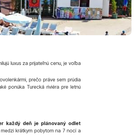
ilujú luxus za prijateľnú cenu, je voľba
 dovolenkármi, prečo práve sem prúdia
aké ponúka Turecká riviéra pre letnú
r každý deň je plánovaný odlet
i medzi krátkym pobytom na 7 nocí a