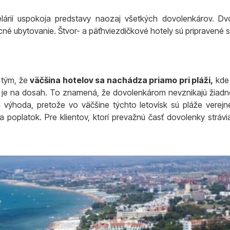
árií uspokoja predstavy naozaj všetkých dovolenkárov. Dvoj
acné ubytovanie. Štvor- a päťhviezdičkové hotely sú pripravené 
j tým, že
väčšina hotelov sa nachádza priamo pri pláži,
kd
ar je na dosah. To znamená, že dovolenkárom nevznikajú žiadn
á výhoda, pretože vo väčšine týchto letovísk sú pláže verejné
poplatok. Pre klientov, ktorí prevažnú časť dovolenky strávia 