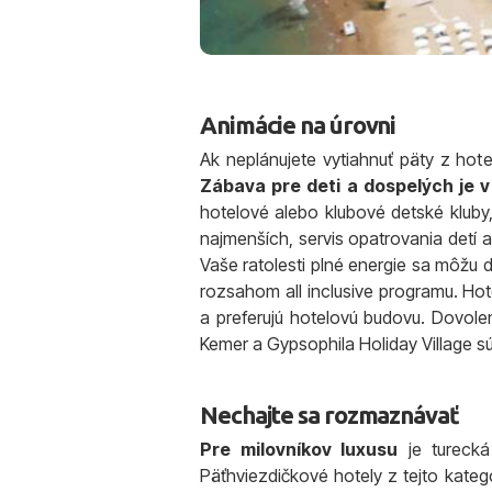
Animácie na úrovni
Ak neplánujete vytiahnuť päty z hot
Zábava pre deti a dospelých je v
hotelové alebo klubové detské kluby,
najmenších, servis opatrovania detí 
Vaše ratolesti plné energie sa môžu d
rozsahom all inclusive programu. Hote
a preferujú hotelovú budovu. Dovole
Kemer a Gypsophila Holiday Village s
Nechajte sa rozmaznávať
Pre milovníkov luxusu
je turecká
Päťhviezdičkové hotely z tejto kate