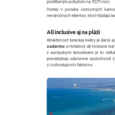
predĺženým pobytom na 10/11 nocí.
Hotely v ponuke cestovných kancel
nenáročných klientov, ktorí hľadajú l
All inclusive aj na pláži
Atraktívnosť tureckej riviéry je daná a
zadarmo
a hotelový all inclusive b
s európskymi letoviskami je to veľk
prevádzkujú súkromné spoločnosti za 
z rozhodujúcich faktorov.