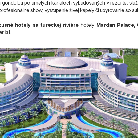
u gondolou po umelých kanáloch vybudovaných v rezorte, služby
 profesionálne show, vystúpenie živej kapely či ubytovanie so
xusné hotely na tureckej riviére
hotely
Mardan Palace, 
erial
.