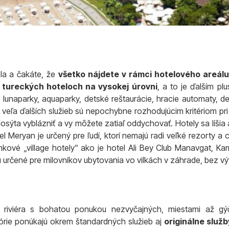
ela a čakáte, že
všetko nájdete v rámci hotelového areálu
 tureckých hoteloch na vysokej úrovni
, a to je ďalším pl
 lunaparky, aquaparky, detské reštaurácie, hracie automaty, de
a veľa ďalších služieb sú nepochybne rozhodujúcim kritériom pri
osýta vyblázniť a vy môžete zatiaľ oddychovať. Hotely sa líšia 
l Meryan je určený pre ľudí, ktorí nemajú radi veľké rezorty a
nkové „village hotely“ ako je hotel Ali Bey Club Manavgat, Ka
ú určené pre milovníkov ubytovania vo vilkách v záhrade, bez v
 riviéra s bohatou ponukou nezvyčajných, miestami až gý
górie ponúkajú okrem štandardných služieb aj
originálne služb