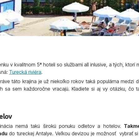
enku v kvalitnom 5* hoteli so službami all inlusive, a tých, ktorí m
asná:
Turecká riviéra
.
práve táto krajina je už niekoľko rokov taká populárna medzi
ch sa sem každoročne vracajú. Kladiete si aj vy otázku, čo t
elov
tinácia nemá takú širokú ponuku odletov a hotelov.
Takme
radu
do tureckej Antalye. Veľkou devízou je možnosť vybrať s