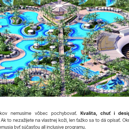
urkov nemusíme vôbec pochybovať.
Kvalita, chuť i des
. Ak to nezažijete na vlastnej koži, len ťažko sa to dá opísať. 
emusia byť súčasťou all inclusive programu.