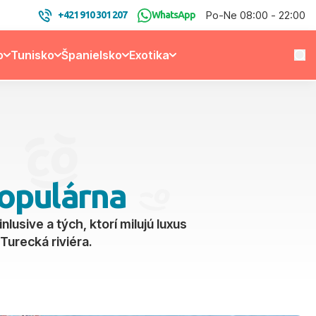
Po-Ne 08:00 - 22:00
+421 910 301 207
WhatsApp
o
Tunisko
Španielsko
Exotika
populárna
nlusive a tých, ktorí milujú luxus
 Turecká riviéra.