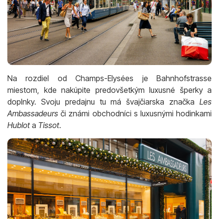
Na rozdiel od Champs-Elysées je Bahnhofstrasse
miestom, kde nakúpite predovšetkým luxusné šperky a
doplnky. Svoju predajnu tu má švajčiarska značka
Les
Ambassadeurs
či známi obchodníci s luxusnými hodinkami
Hublot
a
Tissot
.