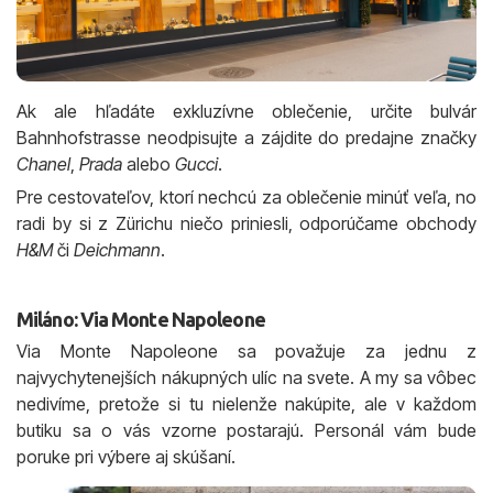
Ak ale hľadáte exkluzívne oblečenie, určite bulvár
Bahnhofstrasse neodpisujte a zájdite do predajne značky
Chanel
,
Prada
alebo
Gucci
.
Pre cestovateľov, ktorí nechcú za oblečenie minúť veľa, no
radi by si z Zürichu niečo priniesli, odporúčame obchody
H&M
či
Deichmann
.
Miláno: Via Monte Napoleone
Via Monte Napoleone sa považuje za jednu z
najvychytenejších nákupných ulíc na svete. A my sa vôbec
nedivíme, pretože si tu nielenže nakúpite, ale v každom
butiku sa o vás vzorne postarajú. Personál vám bude
poruke pri výbere aj skúšaní.