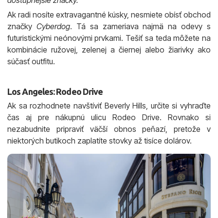
Ak radi nosíte extravagantné kúsky, nesmiete obísť obchod
značky
Cyberdog
. Tá sa zameriava najmä na odevy s
futuristickými neónovými prvkami. Tešiť sa teda môžete na
kombinácie ružovej, zelenej a čiernej alebo žiarivky ako
súčasť outfitu.
Los Angeles: Rodeo Drive
Ak sa rozhodnete navštíviť Beverly Hills, určite si vyhraďte
čas aj pre nákupnú ulicu Rodeo Drive. Rovnako si
nezabudnite pripraviť väčší obnos peňazí, pretože v
niektorých butikoch zaplatíte stovky až tisíce dolárov.