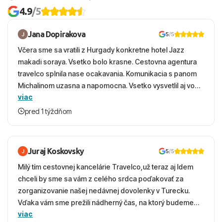
4.9
/5
Jana Dopirakova
5
/5
Včera sme sa vratili z Hurgady konkretne hotel Jazz
makadi soraya. Vsetko bolo krasne. Cestovna agentura
travelco splnila nase ocakavania. Komunikacia s panom
Michalinom uzasna a napomocna. Vsetko vysvetlil aj vo
viac
vecernych hodinach zaco sa ospravedlnujem. Hotel
krasny, cisty. Sluzby top. Strava, prostredie, more,
pred 1 týždňom
snorchlovanie. Dakujeme velmi pekne S pozdravom
Juraj Koskovsky
5
/5
Milý tím cestovnej kancelárie Travelco,už teraz aj Idem
chceli by sme sa vám z celého srdca poďakovať za
zorganizovanie našej nedávnej dovolenky v Turecku.
Vďaka vám sme prežili nádherný čas, na ktorý budeme
viac
ešte dlho s úsmevom spomínať. ​Všetko prebehlo