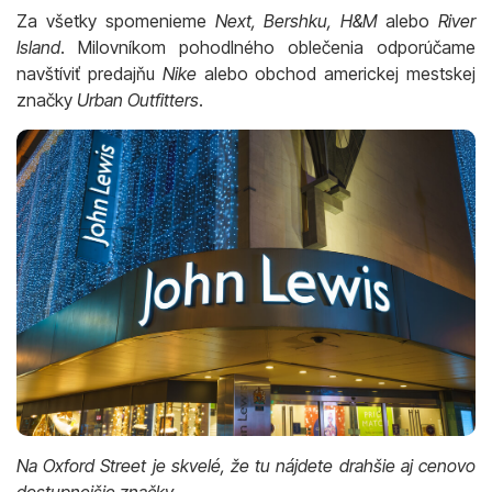
Za všetky spomenieme
Next, Bershku, H&M
alebo
River
Island
. Milovníkom pohodlného oblečenia odporúčame
navštíviť predajňu
Nike
alebo obchod americkej mestskej
značky
Urban Outfitters
.
Na Oxford Street je skvelé, že tu nájdete drahšie aj cenovo
dostupnejšie značky.