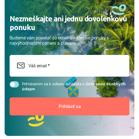
Nezmeškajte ani jednu dovolenkovú
ponuku
Budeme vám posielať do email-u najlepšie ponuky s
najvýhodnejšími cenami a zľavami
Prihlásením sa k odberu súhlasíte s
Ochranou osobných
údajov