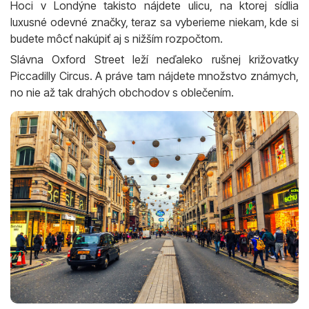
Hoci v Londýne takisto nájdete ulicu, na ktorej sídlia
luxusné odevné značky, teraz sa vyberieme niekam, kde si
budete môcť nakúpiť aj s nižším rozpočtom.
Slávna Oxford Street leží neďaleko rušnej križovatky
Piccadilly Circus. A práve tam nájdete množstvo známych,
no nie až tak drahých obchodov s oblečením.