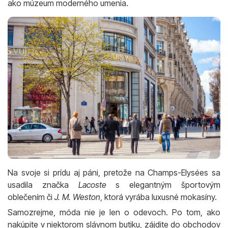
ako múzeum moderného umenia.
Na svoje si prídu aj páni, pretože na Champs-Elysées sa
usadila značka
Lacoste
s elegantným športovým
oblečením či
J. M. Weston
, ktorá vyrába luxusné mokasíny.
Samozrejme, móda nie je len o odevoch. Po tom, ako
nakúpite v niektorom slávnom butiku, zájdite do obchodov