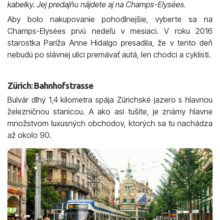
kabelky. Jej predajňu nájdete aj na Champs-Elysées.
Aby bolo nakupovanie pohodlnejšie, vyberte sa na
Champs-Elysées prvú nedeľu v mesiaci. V roku 2016
starostka Paríža Anne Hidalgo presadila, že v tento deň
nebudú po slávnej ulici premávať autá, len chodci a cyklisti.
Zürich: Bahnhofstrasse
Bulvár dlhý 1,4 kilometra spája Zürichské jazero s hlavnou
železničnou stanicou. A ako asi tušíte, je známy hlavne
množstvom luxusných obchodov, ktorých sa tu nachádza
až okolo 90.