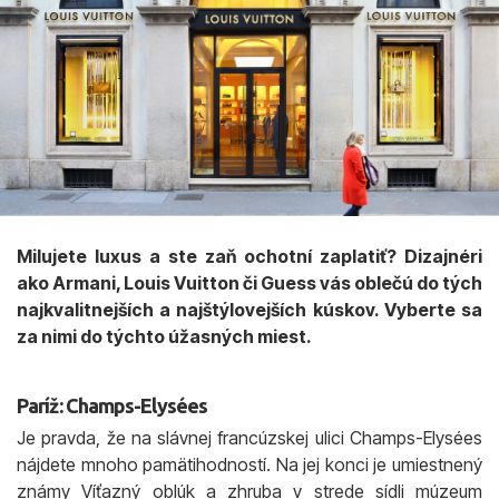
Milujete luxus a ste zaň ochotní zaplatiť? Dizajnéri
ako Armani, Louis Vuitton či Guess vás oblečú do tých
najkvalitnejších a najštýlovejších kúskov. Vyberte sa
za nimi do týchto úžasných miest.
Paríž: Champs-Elysées
Je pravda, že na slávnej francúzskej ulici Champs-Elysées
nájdete mnoho pamätihodností. Na jej konci je umiestnený
známy Víťazný oblúk a zhruba v strede sídli múzeum