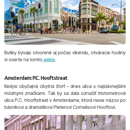
Butiky bývajú otvorené aj počas víkendu, otváracie hodiny
si overte na tomto
webe
.
Amsterdam: P.C. Hooftstraat
Kedysi obyčajná obytná štvrť – dnes ulica s najslávnejšími
módnymi značkami. Tak by sa dala označiť tristometrová
ulica P.C. Hooftstraat v Amsterdame, ktorá nesie názov po
básnikovi a dramatikovi Pieterovi Cornelisovi Hooftovi.