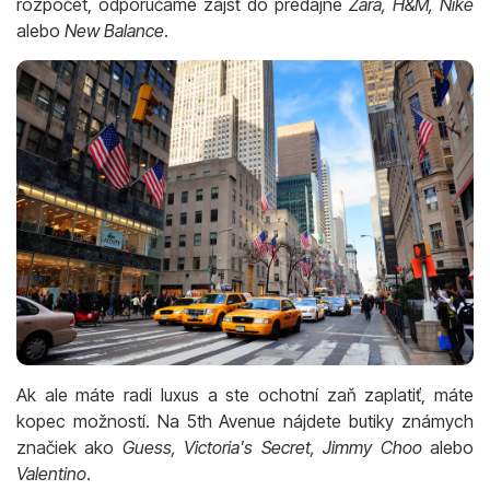
rozpočet, odporúčame zájsť do predajne
Zara, H&M, Nike
alebo
New Balance
.
Ak ale máte radi luxus a ste ochotní zaň zaplatiť, máte
kopec možností. Na 5th Avenue nájdete butiky známych
značiek ako
Guess, Victoria's Secret, Jimmy Choo
alebo
Valentino
.