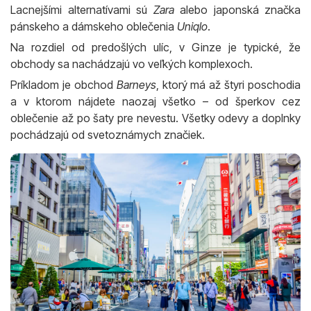
Lacnejšími alternatívami sú
Zara
alebo japonská značka
pánskeho a dámskeho oblečenia
Uniqlo
.
Na rozdiel od predošlých ulíc, v Ginze je typické, že
obchody sa nachádzajú vo veľkých komplexoch.
Príkladom je obchod
Barneys
, ktorý má až štyri poschodia
a v ktorom nájdete naozaj všetko – od šperkov cez
oblečenie až po šaty pre nevestu. Všetky odevy a doplnky
pochádzajú od svetoznámych značiek.