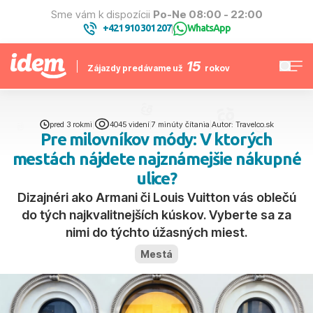
Sme vám k dispozícii
Po-Ne 08:00 - 22:00
+421 910 301 207
WhatsApp
|
15
Zájazdy predávame už
rokov
pred 3 rokmi
|
4045 videní
|
7 minúty čítania
|
Autor: Travelco.sk
Pre milovníkov módy: V ktorých
mestách nájdete najznámejšie nákupné
ulice?
Dizajnéri ako Armani či Louis Vuitton vás oblečú
do tých najkvalitnejších kúskov. Vyberte sa za
nimi do týchto úžasných miest.
Mestá