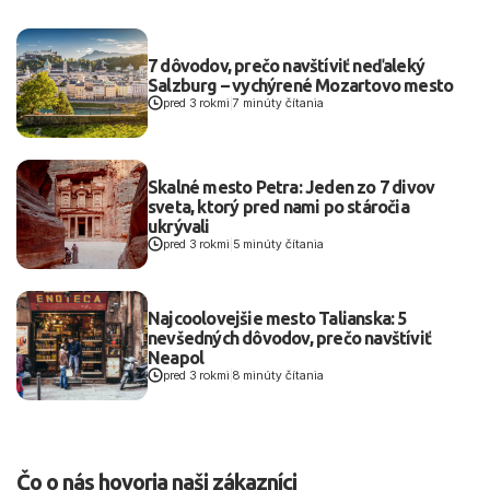
7 dôvodov, prečo navštíviť neďaleký
Salzburg – vychýrené Mozartovo mesto
pred 3 rokmi
|
7 minúty čítania
Skalné mesto Petra: Jeden zo 7 divov
sveta, ktorý pred nami po stáročia
ukrývali
pred 3 rokmi
|
5 minúty čítania
Najcoolovejšie mesto Talianska: 5
nevšedných dôvodov, prečo navštíviť
Neapol
pred 3 rokmi
|
8 minúty čítania
Čo o nás hovoria naši zákazníci