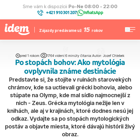
Sme vám k dispozícii
Po-Ne 08:00 - 22:00
+421 910 301 207
WhatsApp
|
15
Zájazdy predávame už
rokov
pred 1 rokom
|
1764 videní
|
6 minúty čítania
|
Autor: Jozef Chlebek
Po stopách bohov: Ako mytológia
ovplyvnila známe destinácie
Predstavte si, že stojíte v ruinách starovekých
chrámov, kde sa uctievali grécki bohovia, alebo
stúpate na Olymp, kde mal sídlo najmocnejší z
nich - Zeus. Grécka mytológia nežije len v
knihách, ale aj v krajinách, ktoré dodnes nesú jej
odkaz. Vydajte sa po stopách mytologických
postáv a objavte miesta, ktoré dávajú histórii živý
obraz.