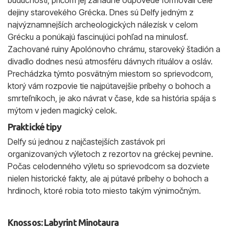
budúcnosti, pričom jej záhadné odpovede formovali celé
dejiny starovekého Grécka. Dnes sú Delfy jedným z
najvýznamnejších archeologických nálezísk v celom
Grécku a ponúkajú fascinujúci pohľad na minulosť.
Zachované ruiny Apolónovho chrámu, staroveký štadión a
divadlo dodnes nesú atmosféru dávnych rituálov a osláv.
Prechádzka týmto posvätným miestom so sprievodcom,
ktorý vám rozpovie tie najpútavejšie príbehy o bohoch a
smrteľníkoch, je ako návrat v čase, kde sa história spája s
mýtom v jeden magický celok.
Praktické tipy
Delfy sú jednou z najčastejších zastávok pri
organizovaných výletoch z rezortov na gréckej pevnine.
Počas celodenného výletu so sprievodcom sa dozviete
nielen historické fakty, ale aj pútavé príbehy o bohoch a
hrdinoch, ktoré robia toto miesto takým výnimočným.
Knossos: Labyrint Minotaura