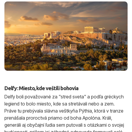
Delfy: Miesto, kde veštili bohovia
Delfy boli považované za "stred sveta" a podľa gréckych
legiend to bolo miesto, kde sa stretávali nebo a zem.
Práve tu prebývala slávna veštkyňa Pýthia, ktorá v tranze
prenášala proroctvá priamo od boha Apolóna. Králi,
generáli aj obyčajní ľudia sem putovali s otázkami o svojej