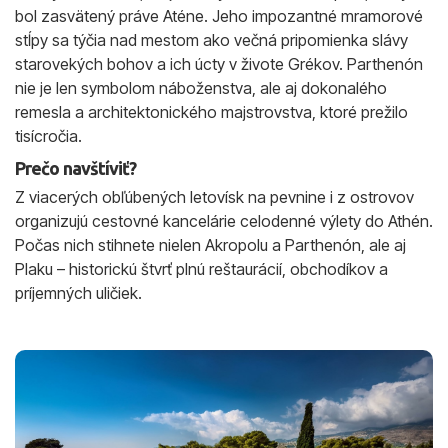
bol zasvätený práve Aténe. Jeho impozantné mramorové
stĺpy sa týčia nad mestom ako večná pripomienka slávy
starovekých bohov a ich úcty v živote Grékov. Parthenón
nie je len symbolom náboženstva, ale aj dokonalého
remesla a architektonického majstrovstva, ktoré prežilo
tisícročia.
Prečo navštíviť?
Z viacerých obľúbených letovísk na pevnine i z ostrovov
organizujú cestovné kancelárie celodenné výlety do Athén.
Počas nich stihnete nielen Akropolu a Parthenón, ale aj
Plaku – historickú štvrť plnú reštaurácií, obchodíkov a
príjemných uličiek.