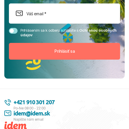
Prihlásením sa k odberu súhlasíte s
Ochranou osobných
údajov
+421 910 301 207
Po-Ne 08:00 - 22:00
idem@idem.sk
Napíšte nám email