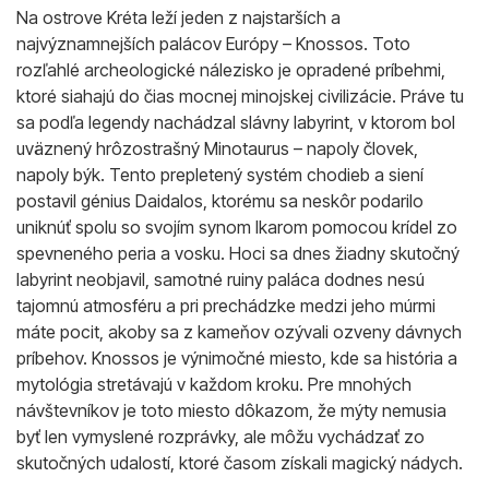
Na ostrove Kréta leží jeden z najstarších a
najvýznamnejších palácov Európy – Knossos. Toto
rozľahlé archeologické nálezisko je opradené príbehmi,
ktoré siahajú do čias mocnej minojskej civilizácie. Práve tu
sa podľa legendy nachádzal slávny labyrint, v ktorom bol
uväznený hrôzostrašný Minotaurus – napoly človek,
napoly býk. Tento prepletený systém chodieb a siení
postavil génius Daidalos, ktorému sa neskôr podarilo
uniknúť spolu so svojím synom Ikarom pomocou krídel zo
spevneného peria a vosku. Hoci sa dnes žiadny skutočný
labyrint neobjavil, samotné ruiny paláca dodnes nesú
tajomnú atmosféru a pri prechádzke medzi jeho múrmi
máte pocit, akoby sa z kameňov ozývali ozveny dávnych
príbehov. Knossos je výnimočné miesto, kde sa história a
mytológia stretávajú v každom kroku. Pre mnohých
návštevníkov je toto miesto dôkazom, že mýty nemusia
byť len vymyslené rozprávky, ale môžu vychádzať zo
skutočných udalostí, ktoré časom získali magický nádych.