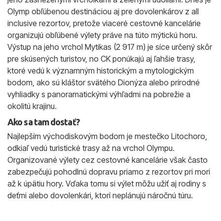
Olymp obľúbenou destináciou aj pre dovolenkárov z all
inclusive rezortov, pretože viaceré cestovné kancelárie
organizujú obľúbené výlety práve na túto mýtickú horu.
Výstup na jeho vrchol Mytikas (2 917 m) je síce určený skôr
pre skúsených turistov, no CK ponúkajú aj ľahšie trasy,
ktoré vedú k významným historickým a mytologickým
bodom, ako sú kláštor svätého Dionýza alebo prírodné
vyhliadky s panoramatickými výhľadmi na pobrežie a
okolitú krajinu.
Ako sa tam dostať?
Najlepším východiskovým bodom je mestečko Litochoro,
odkiaľ vedú turistické trasy až na vrchol Olympu.
Organizované výlety cez cestovné kancelárie však často
zabezpečujú pohodlnú dopravu priamo z rezortov pri mori
až k úpätiu hory. Vďaka tomu si výlet môžu užiť aj rodiny s
deťmi alebo dovolenkári, ktorí neplánujú náročnú túru.