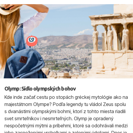
Olymp: Sídlo olympských bohov
Kde inde začať cestu po stopách gréckej mytológie ako na
majestátnom Olympe? Podľa legendy tu vládol Zeus spolu
s dvanástimi olympskými bohmi, ktorí z tohto miesta riadili
svet smrteľníkov i nesmrteľných. Olymp je opradený
nespočetnými mýtmi a príbehmi, ktoré sa odohrávali medzi
jeho zasneženými vrcholkami a zelenými údoliami. Dnes je