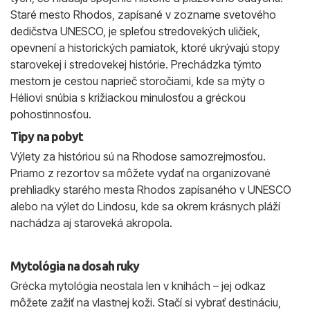
Staré mesto Rhodos, zapísané v zozname svetového
dedičstva UNESCO, je spleťou stredovekých uličiek,
opevnení a historických pamiatok, ktoré ukrývajú stopy
starovekej i stredovekej histórie. Prechádzka týmto
mestom je cestou naprieč storočiami, kde sa mýty o
Héliovi snúbia s križiackou minulosťou a gréckou
pohostinnosťou.
Tipy na pobyt
Výlety za históriou sú na Rhodose samozrejmosťou.
Priamo z rezortov sa môžete vydať na organizované
prehliadky starého mesta Rhodos zapísaného v UNESCO
alebo na výlet do Lindosu, kde sa okrem krásnych pláží
nachádza aj staroveká akropola.
Mytológia na dosah ruky
Grécka mytológia neostala len v knihách – jej odkaz
môžete zažiť na vlastnej koži. Stačí si vybrať destináciu,