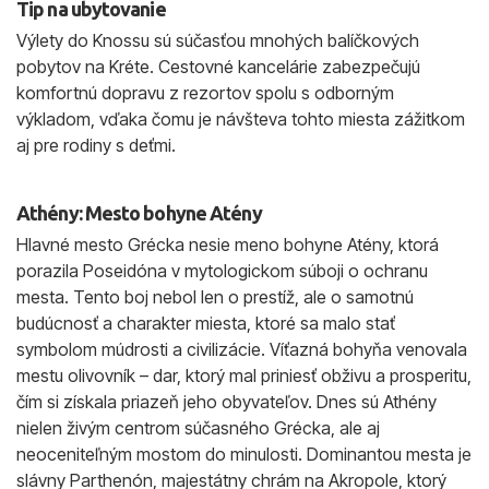
Tip na ubytovanie
Výlety do Knossu sú súčasťou mnohých balíčkových
pobytov na Kréte. Cestovné kancelárie zabezpečujú
komfortnú dopravu z rezortov spolu s odborným
výkladom, vďaka čomu je návšteva tohto miesta zážitkom
aj pre rodiny s deťmi.
Athény: Mesto bohyne Atény
Hlavné mesto Grécka nesie meno bohyne Atény, ktorá
porazila Poseidóna v mytologickom súboji o ochranu
mesta. Tento boj nebol len o prestíž, ale o samotnú
budúcnosť a charakter miesta, ktoré sa malo stať
symbolom múdrosti a civilizácie. Víťazná bohyňa venovala
mestu olivovník – dar, ktorý mal priniesť obživu a prosperitu,
čím si získala priazeň jeho obyvateľov. Dnes sú Athény
nielen živým centrom súčasného Grécka, ale aj
neoceniteľným mostom do minulosti. Dominantou mesta je
slávny Parthenón, majestátny chrám na Akropole, ktorý