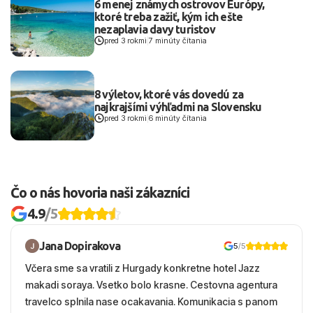
6 menej známych ostrovov Európy,
ktoré treba zažiť, kým ich ešte
nezaplavia davy turistov
pred 3 rokmi
|
7 minúty čítania
8 výletov, ktoré vás dovedú za
najkrajšími výhľadmi na Slovensku
pred 3 rokmi
|
6 minúty čítania
Čo o nás hovoria naši zákazníci
4.9
/5
Jana Dopirakova
5
/5
Včera sme sa vratili z Hurgady konkretne hotel Jazz
makadi soraya. Vsetko bolo krasne. Cestovna agentura
travelco splnila nase ocakavania. Komunikacia s panom