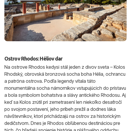
Ostrov Rhodos: Héliov dar
Na ostrove Rhodos kedysi stál jeden z divov sveta – Kolos
Rhodský, obrovská bronzová socha boha Hélia, ochrancu
a patróna ostrova. Podľa legendy vítala táto
monumentálna socha námorníkov vstupujúcich do prístavu
a bola symbolom bohatstva a slávy antického Rhodosu. Aj
keď sa Kolos zrútil pri zemetrasení len niekoľko desaťročí
po svojom postavení, jeho príbeh prežil a dodnes láka
návštevníkov, ktorí prichádzajú na ostrov za historickým
dedičstvom. Dnes je Rhodos obľúbenou destináciou pre
tých, čo hľadajú spojenie histórie a plážového oddychu.